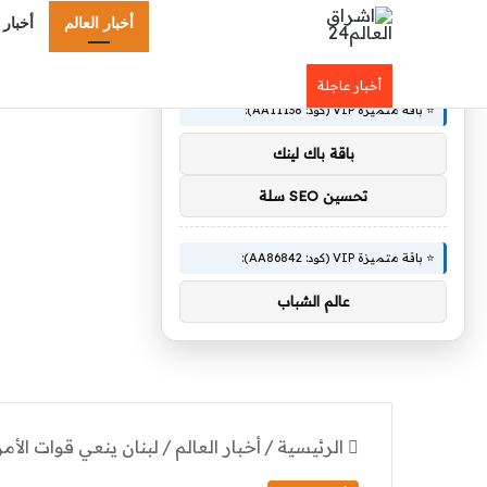
أخبار العالم
أخبار 
×
🚀 توصيات :
أخبار عاجلة
⭐ باقة متميزة VIP (كود: AA11138):
باقة باك لينك
تحسين SEO سلة
⭐ باقة متميزة VIP (كود: AA86842):
عالم الشباب
الرئيسية
/
أخبار العالم
/
لبنان ينعي قوات الأم