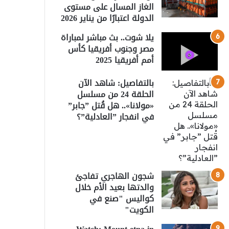
الغاز المسال على مستوى
الدولة اعتبارًا من يناير 2026
يلا شوت.. بث مباشر لمباراة
مصر وجنوب أفريقيا كأس
أمم أفريقيا 2025
بالتفاصيل: شاهد الآن
الحلقة 24 من مسلسل
«مولانا».. هل قُتل ”جابر”
في انفجار ”العادلية”؟
شجون الهاجري تفاجئ
والدتها بعيد الأم خلال
كواليس "صنع في
الكويت"