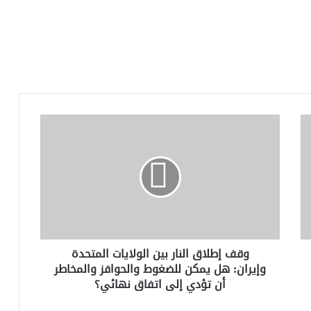
وقف
إطلاق
النار
بين
الولايات
المتحدة
وإيران:
هل
يمكن
وقف إطلاق النار بين الولايات المتحدة
للضغوط
وإيران: هل يمكن للضغوط والحوافز والمخاطر
والحوافز
أن تؤدي إلى اتفاق نهائي؟
والمخاطر
أن
تؤدي