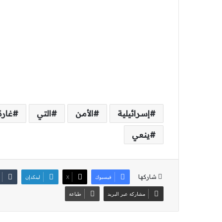
إسرائيلية
الأمن
التي
غارة
ينعي
شاركها
فيسبوك
‫X
لينكدإن
مشاركة عبر البريد
طباعة