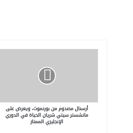
أرسنال
مصدوم
من
بورنموث،
ويعرض
على
مانشستر
سيتي
شريان
أرسنال مصدوم من بورنموث، ويعرض على
الحياة
مانشستر سيتي شريان الحياة في الدوري
في
الإنجليزي الممتاز
الدوري
الإنجليزي
الممتاز