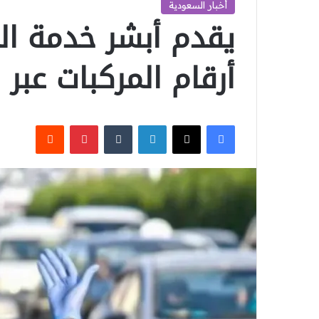
أخبار السعودية
يقدم أبشر خدمة ال
أرقام المركبات عبر ا
‫X
فيسبوك
لينكدإن
بينتيريست