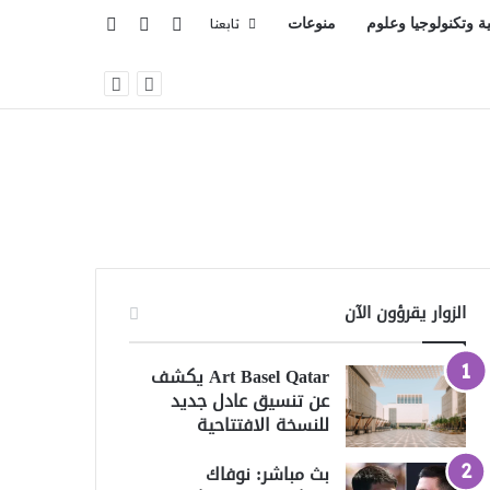
تسجيل الدخول
بحث عن
إضافة عمود جانبي
ية وتكنولوجيا وعلوم
منوعات
تابعنا
الزوار يقرؤون الآن
Art Basel Qatar يكشف
عن تنسيق عادل جديد
للنسخة الافتتاحية
بث مباشر: نوفاك