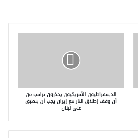
الديمقراطيون
الأمريكيون
يحذرون
ترامب
من
أن
وقف
إطلاق
النار
الديمقراطيون الأمريكيون يحذرون ترامب من
مع
أن وقف إطلاق النار مع إيران يجب أن ينطبق
إيران
على لبنان
يجب
أن
ينطبق
على
لبنان