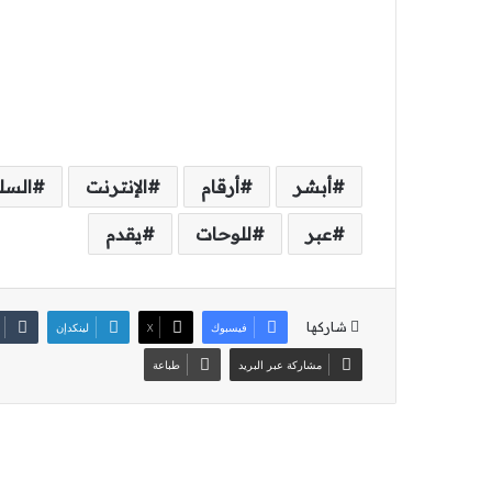
أبشر
أرقام
الإنترنت
الس
عبر
للوحات
يقدم
شاركها
فيسبوك
‫X
لينكدإن
مشاركة عبر البريد
طباعة