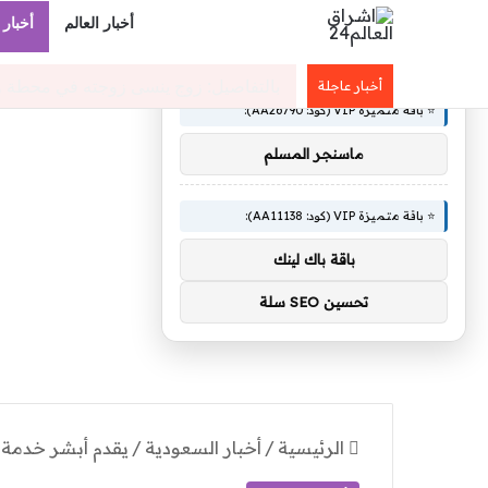
أخبار العالم
أخبار 
×
🚀 توصيات :
وزارة الرياضة تُكمل تطوير ملعب جامعة الأميرة نورة 
أخبار عاجلة
⭐ باقة متميزة VIP (كود: AA26790):
ماسنجر المسلم
⭐ باقة متميزة VIP (كود: AA11138):
باقة باك لينك
تحسين SEO سلة
الرئيسية
/
أخبار السعودية
/
يقدم أبشر خدمة ا