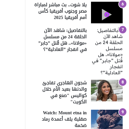
يلا شوت.. بث مباشر لمباراة
مصر وجنوب أفريقيا كأس
أمم أفريقيا 2025
بالتفاصيل: شاهد الآن
الحلقة 24 من مسلسل
«مولانا».. هل قُتل ”جابر”
في انفجار ”العادلية”؟
شجون الهاجري تفاجئ
والدتها بعيد الأم خلال
كواليس "صنع في
الكويت"
Watch: Mount etna in
صقلية يلف أعمدة رماد
ضخمة