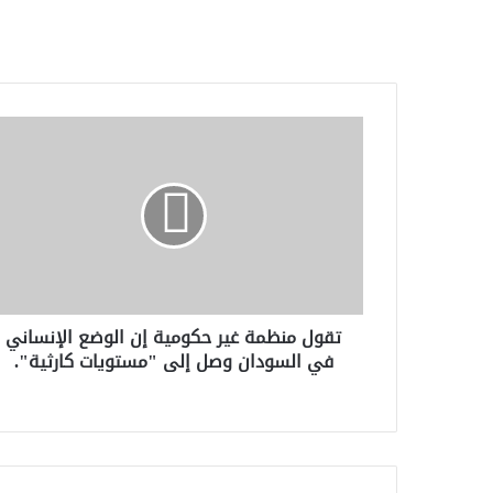
تقول
منظمة
غير
حكومية
إن
الوضع
الإنساني
في
السودان
تقول منظمة غير حكومية إن الوضع الإنساني
وصل
في السودان وصل إلى "مستويات كارثية".
إلى
"مستويات
كارثية".