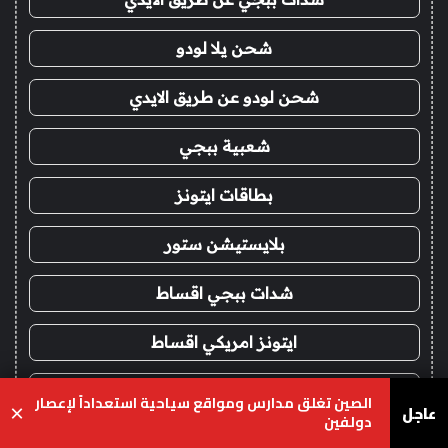
شحن يلا لودو
شحن لودو عن طريق الايدي
شعبية ببجي
بطاقات ايتونز
بلايستيشن ستور
شدات ببجي اقساط
ايتونز امريكي اقساط
ايتونز سعودي اقساط
الصين تغلق مدارس ومواقع سياحية استعداداً لإعصار
عاجل
×
دولفين
شحن يلا لودو اقساط
يسبوك
‫X
واتساب
تيلقرام