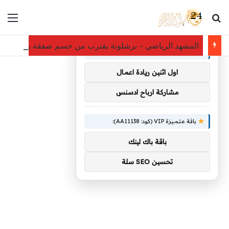
بحث عن
الق
×
توصيات :
المشهد الرياضي – برشلونة يقترب من حسم صفقة رودري ع
باقة متميزة VIP (كود: AA38045):
اول اثنين ريادة اعمال
مشاركة ارباح ادسنس
باقة متميزة VIP (كود: AA11138):
باقة باك لينك
تحسين SEO سلة