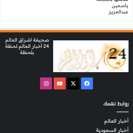
صحيفة اشراق العالم
24 أخبار العالم لحظة
بلحظة
‫X
فيسبوك
‫YouTube
انستقرام
روابط تهمك
أخبار العالم
أخبار السعودية