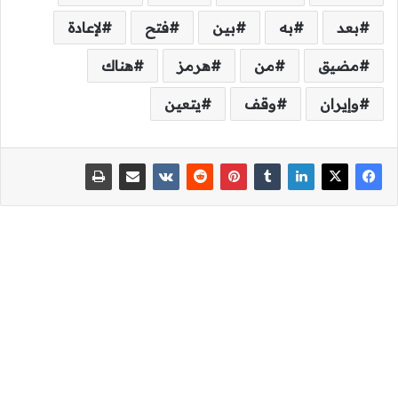
بعد
به
بين
فتح
لإعادة
مضيق
من
هرمز
هناك
وإيران
وقف
يتعين