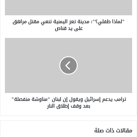
مقتل
مراهق
على
"لماذا طفلي؟": مدينة تعز اليمنية تنعي مقتل مراهق
يد
على يد قناص
قناص
ترامب
يدعم
إسرائيل
ويقول
إن
لبنان
"مناوشة
منفصلة"
بعد
ترامب يدعم إسرائيل ويقول إن لبنان "مناوشة منفصلة"
وقف
بعد وقف إطلاق النار
إطلاق
النار
مقالات ذات صلة