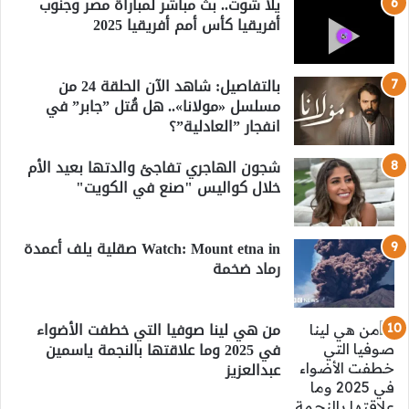
يلا شوت.. بث مباشر لمباراة مصر وجنوب
أفريقيا كأس أمم أفريقيا 2025
بالتفاصيل: شاهد الآن الحلقة 24 من
مسلسل «مولانا».. هل قُتل ”جابر” في
انفجار ”العادلية”؟
شجون الهاجري تفاجئ والدتها بعيد الأم
خلال كواليس "صنع في الكويت"
Watch: Mount etna in صقلية يلف أعمدة
رماد ضخمة
من هي لينا صوفيا التي خطفت الأضواء
في 2025 وما علاقتها بالنجمة ياسمين
عبدالعزيز