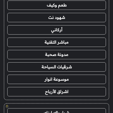
طعم وكيف
شهود نت
أركاني
مباشر التقنية
مدونة صحبة
شرقيات السياحة
موسوعة انوار
اشراق الأرباح
!
شراء باك لينك