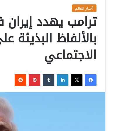
أخبار العالم
ترامب يهدد إيران 
بالألفاظ البذيئة ع
الاجتماعي
‫X
فيسبوك
لينكدإن
بينتيريست