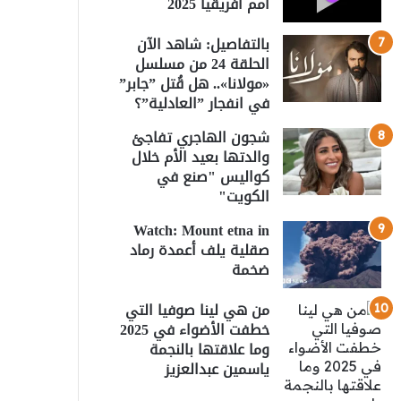
أمم أفريقيا 2025
بالتفاصيل: شاهد الآن
الحلقة 24 من مسلسل
«مولانا».. هل قُتل ”جابر”
في انفجار ”العادلية”؟
شجون الهاجري تفاجئ
والدتها بعيد الأم خلال
كواليس "صنع في
الكويت"
Watch: Mount etna in
صقلية يلف أعمدة رماد
ضخمة
من هي لينا صوفيا التي
خطفت الأضواء في 2025
وما علاقتها بالنجمة
ياسمين عبدالعزيز