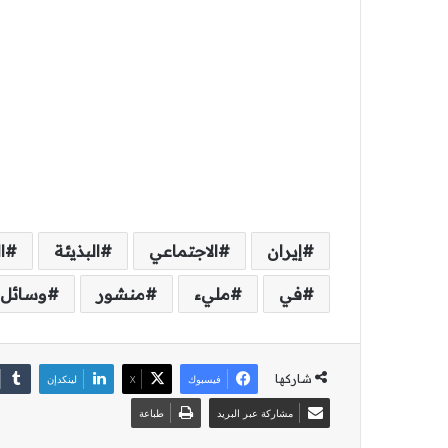
إيران
الاجتماعي
البذيئة
ا
في
مليء
منشور
وسائل
شاركها
فيسبوك
‫X
لينكدإن
مشاركة عبر البريد
طباعة