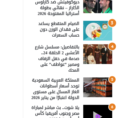
ديوكوفيتش ضد كارلوس
الكاراز – نهائي بطولة
أستراليا المفتوحة 2026
الصيام المتقطع يساعد
على فقدان الوزن دون
حساب السعرات
بالتفاصيل: مسلسل شارع
الأعشى 2 الحلقة 24..
صدمة في حفل الزفاف
ومصير ”عواطف” على
المحك
المملكة العربية السعودية
توحد أسعار أسطوانات
الغاز المسال على مستوى
الدولة اعتبارًا من يناير 2026
يلا شوت.. بث مباشر لمباراة
مصر وجنوب أفريقيا كأس