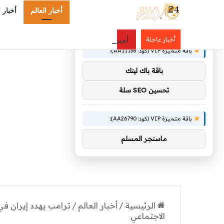
أخبار العالم
أخبار 
×
توصيات :
أمير منطقة عسير يدشّن مشروع «سفن» ال
أخبار عاجلة
باقة متميزة VIP (كود: AA11138):
باقة باك لينك
تحسين SEO سلة
باقة متميزة VIP (كود: AA26790):
ماسنجر المسلم
الرئيسية
/
أخبار العالم
/
ترامب يهدد إيران في
الاجتماعي