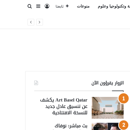
تسجيل الدخول
بحث عن
إضافة عمود جانبي
ة وتكنولوجيا وعلوم
منوعات
تابعنا
الزوار يقرؤون الآن
Art Basel Qatar يكشف
عن تنسيق عادل جديد
للنسخة الافتتاحية
بث مباشر: نوفاك