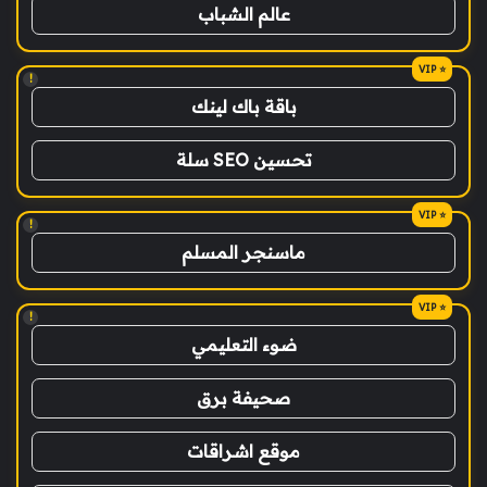
عالم الشباب
!
باقة باك لينك
تحسين SEO سلة
!
ماسنجر المسلم
!
ضوء التعليمي
صحيفة برق
موقع اشراقات