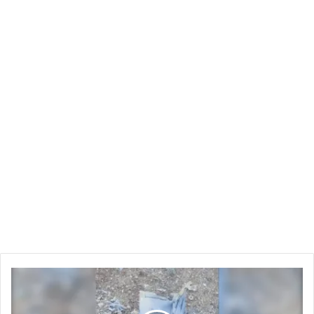
ما
نعرفه
عن