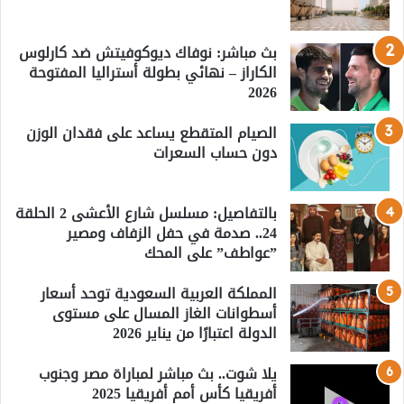
بث مباشر: نوفاك ديوكوفيتش ضد كارلوس
الكاراز – نهائي بطولة أستراليا المفتوحة
2026
الصيام المتقطع يساعد على فقدان الوزن
دون حساب السعرات
بالتفاصيل: مسلسل شارع الأعشى 2 الحلقة
24.. صدمة في حفل الزفاف ومصير
”عواطف” على المحك
المملكة العربية السعودية توحد أسعار
أسطوانات الغاز المسال على مستوى
الدولة اعتبارًا من يناير 2026
يلا شوت.. بث مباشر لمباراة مصر وجنوب
أفريقيا كأس أمم أفريقيا 2025