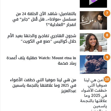
بالتفاصيل: شاهد الآن الحلقة 24 من
مسلسل «مولانا».. هل قُتل ”جابر” في
انفجار ”العادلية”؟
شجون الهاجري تفاجئ والدتها بعيد الأم
خلال كواليس "صنع في الكويت"
Watch: Mount etna in صقلية يلف أعمدة
رماد ضخمة
من هي لينا صوفيا التي خطفت الأضواء
في 2025 وما علاقتها بالنجمة ياسمين
عبدالعزيز