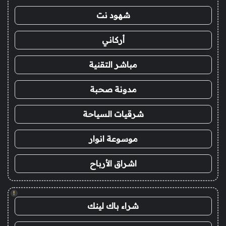
شهود نت
أركاني
مباشر التقنية
مدونة صحبة
شرقيات السياحة
موسوعة انوار
اشراق الأرباح
!
شراء باك لينك