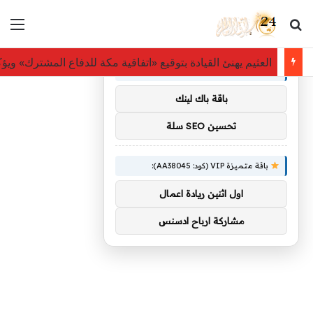
بحث عن
الق
×
توصيات :
العثيم يهنئ القيادة بتوقيع «اتفاقية مكة للدفاع المشترك» وي
باقة متميزة VIP (كود: AA11138):
باقة باك لينك
تحسين SEO سلة
باقة متميزة VIP (كود: AA38045):
اول اثنين ريادة اعمال
مشاركة ارباح ادسنس