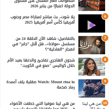
أسطوانات الغاز المسال على مستوى
الدولة اعتبارًا من يناير 2026
يلا شوت.. بث مباشر لمباراة مصر وجنوب
أفريقيا كأس أمم أفريقيا 2025
بالتفاصيل: شاهد الآن الحلقة 24 من
مسلسل «مولانا».. هل قُتل ”جابر” في
انفجار ”العادلية”؟
شجون الهاجري تفاجئ والدتها بعيد الأم
خلال كواليس "صنع في الكويت"
Watch: Mount etna in صقلية يلف أعمدة
رماد ضخمة
من هي لينا صوفيا التي خطفت الأضواء
في 2025 وما علاقتها بالنجمة ياسمين