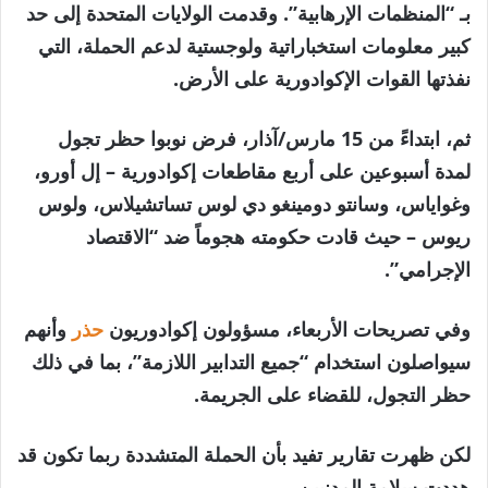
بـ “المنظمات الإرهابية”. وقدمت الولايات المتحدة إلى حد
كبير معلومات استخباراتية ولوجستية لدعم الحملة، التي
نفذتها القوات الإكوادورية على الأرض.
ثم، ابتداءً من 15 مارس/آذار، فرض نوبوا حظر تجول
لمدة أسبوعين على أربع مقاطعات إكوادورية – إل أورو،
وغواياس، وسانتو دومينغو دي لوس تساتشيلاس، ولوس
ريوس – حيث قادت حكومته هجوماً ضد “الاقتصاد
الإجرامي”.
وفي تصريحات الأربعاء، مسؤولون إكوادوريون
حذر
وأنهم
سيواصلون استخدام “جميع التدابير اللازمة”، بما في ذلك
حظر التجول، للقضاء على الجريمة.
لكن ظهرت تقارير تفيد بأن الحملة المتشددة ربما تكون قد
هددت سلامة المدنيين.