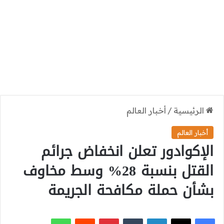
الرئيسية
/
أخبار العالم
أخبار العالم
الإكوادور تعلن انخفاض جرائم
القتل بنسبة 28% وسط مخاوف
بشأن حملة مكافحة الجريمة
‫X
فيسبوك
لينكدإن
بينتيريست
واتساب