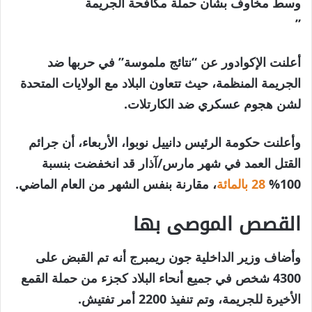
وسط مخاوف بشأن حملة مكافحة الجريمة
”
أعلنت الإكوادور عن “نتائج ملموسة” في حربها ضد
الجريمة المنظمة، حيث تتعاون البلاد مع الولايات المتحدة
لشن هجوم عسكري ضد الكارتلات.
وأعلنت حكومة الرئيس دانييل نوبوا، الأربعاء، أن جرائم
القتل العمد في شهر مارس/آذار قد انخفضت بنسبة
100%
28 بالمائة
، مقارنة بنفس الشهر من العام الماضي.
القصص الموصى بها
نهاية
قائمة
وأضاف وزير الداخلية جون ريمبرج أنه تم القبض على
من
القائمة
4300 شخص في جميع أنحاء البلاد كجزء من حملة القمع
3
الأخيرة للجريمة، وتم تنفيذ 2200 أمر تفتيش.