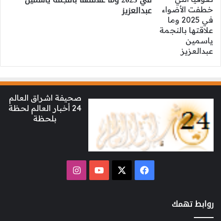
عبدالعزيز
صحيفة اشراق العالم
24 أخبار العالم لحظة
بلحظة
‫X
فيسبوك
‫YouTube
انستقرام
روابط تهمك