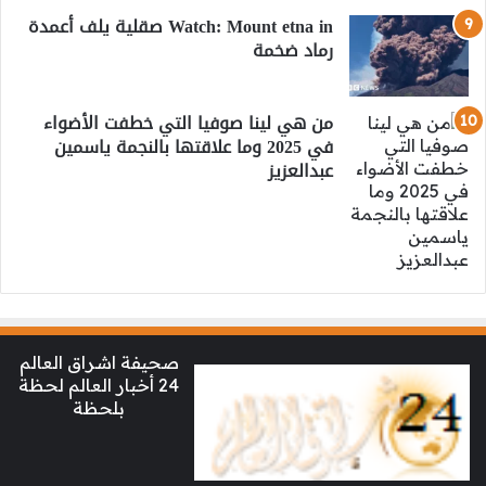
Watch: Mount etna in صقلية يلف أعمدة
رماد ضخمة
من هي لينا صوفيا التي خطفت الأضواء
في 2025 وما علاقتها بالنجمة ياسمين
عبدالعزيز
صحيفة اشراق العالم
24 أخبار العالم لحظة
بلحظة