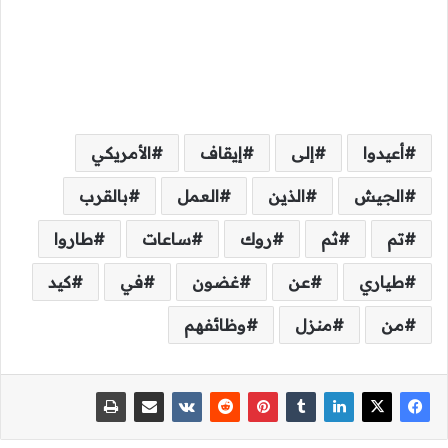
أعيدوا
إلى
إيقاف
الأمريكي
الجيش
الذين
العمل
بالقرب
تم
ثم
روك
ساعات
طاروا
طياري
عن
غضون
في
كيد
من
منزل
وظائفهم