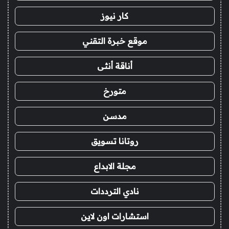
كار نيوز
موقع خبرة التقني
أناقة أنثى
متورخ
مدسن
روتانا تسويق
مجلة الابداع
نادي الترددات
استشارات اون لاين