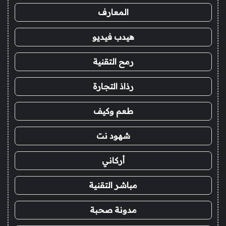
المعارف
هيدب فيديو
رمح التقنية
رذاذ التجارة
طعم وكيف
شهود نت
أركاني
مباشر التقنية
مدونة صحبة