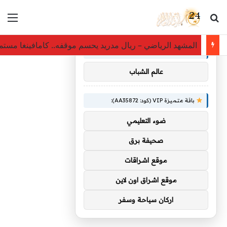
بحث عن
الق
×
توصيات :
المشهد الرياضي – ريال مدريد يحسم موقفه.. كامافينغا مس
باقة متميزة VIP (كود: AA86842):
عالم الشباب
باقة متميزة VIP (كود: AA35872):
ضوء التعليمي
صحيفة برق
موقع اشراقات
موقع اشراق اون لاين
اركان سياحة وسفر