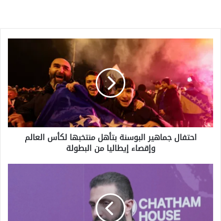
احتفال
جماهير
البوسنة
بتأهل
منتخبها
لكأس
العالم
وإقصاء
إيطاليا
احتفال جماهير البوسنة بتأهل منتخبها لكأس العالم
من
وإقصاء إيطاليا من البطولة
البطولة
الشرع
يدعو
سوريا
إلى
البقاء
خارج