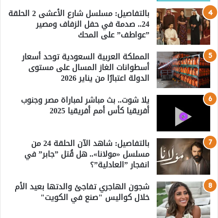
بالتفاصيل: مسلسل شارع الأعشى 2 الحلقة
24.. صدمة في حفل الزفاف ومصير
”عواطف” على المحك
المملكة العربية السعودية توحد أسعار
أسطوانات الغاز المسال على مستوى
الدولة اعتبارًا من يناير 2026
يلا شوت.. بث مباشر لمباراة مصر وجنوب
أفريقيا كأس أمم أفريقيا 2025
بالتفاصيل: شاهد الآن الحلقة 24 من
مسلسل «مولانا».. هل قُتل ”جابر” في
انفجار ”العادلية”؟
شجون الهاجري تفاجئ والدتها بعيد الأم
خلال كواليس "صنع في الكويت"