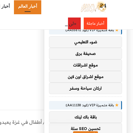
أخبار العالم
أخبار 
×
توصيات :
«لن نتوانى عن أي إجراء».. مصدر سعودي
أخبار عاجلة
باقة متميزة VIP (كود: AA35872):
ضوء التعليمي
صحيفة برق
موقع اشراقات
موقع اشراق اون لاين
اركان سياحة وسفر
باقة متميزة VIP (كود: AA11138):
باقة باك لينك
الرئيسية
/
أخبار العالم
/
أطفال في غزة يعيدون
تحسين SEO سلة