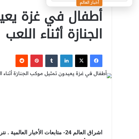
أخبار العالم
أطفال في غزة يعي
الجنازة أثناء اللعب
‫X
فيسبوك
لينكدإن
بينتيريست
اشراق العالم 24- متابعات الأخبار 