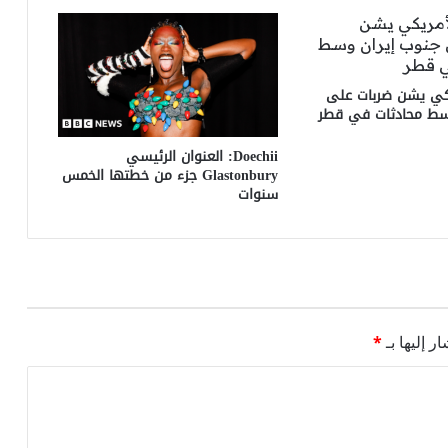
كي يشن ضربات على
سط محادثات في قطر
Doechii: العنوان الرئيسي
Glastonbury جزء من خطتها الخمس
سنوات
ر إليها بـ
*