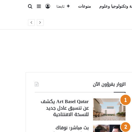
تسجيل الدخول
بحث عن
إضافة عمود جانبي
ة وتكنولوجيا وعلوم
منوعات
تابعنا
ري للاعتداء على المملكة
الزوار يقرؤون الآن
Art Basel Qatar يكشف
عن تنسيق عادل جديد
للنسخة الافتتاحية
بث مباشر: نوفاك