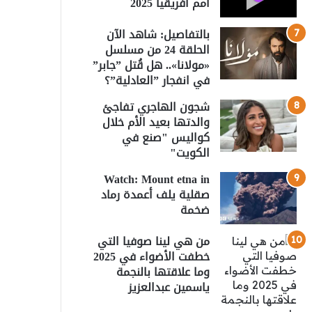
أمم أفريقيا 2025
بالتفاصيل: شاهد الآن
الحلقة 24 من مسلسل
«مولانا».. هل قُتل ”جابر”
في انفجار ”العادلية”؟
شجون الهاجري تفاجئ
والدتها بعيد الأم خلال
كواليس "صنع في
الكويت"
Watch: Mount etna in
صقلية يلف أعمدة رماد
ضخمة
من هي لينا صوفيا التي
خطفت الأضواء في 2025
وما علاقتها بالنجمة
ياسمين عبدالعزيز