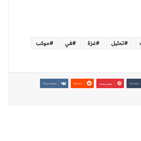
تمثيل
غزة
في
موكب
بينتيريست