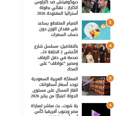
ديوكوفيتش ضد كارلوس
الكاراز – نهائي بطولة
أستراليا المفتوحة 2026
الصيام المتقطع يساعد
على فقدان الوزن دون
حساب السعرات
بالتفاصيل: مسلسل شارع
الأعشى 2 الحلقة 24..
صدمة في حفل الزفاف
ومصير ”عواطف” على
المحك
المملكة العربية السعودية
توحد أسعار أسطوانات
الغاز المسال على مستوى
الدولة اعتبارًا من يناير 2026
يلا شوت.. بث مباشر لمباراة
مصر وجنوب أفريقيا كأس