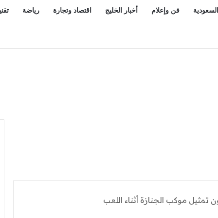
السعودية
فن وإعلام
أخبار الخليج
اقتصاد وتجارة
رياضة
تقني
 مسؤول: تقارير استخباراتية عن تنسيق مليشياوي بإشراف الحرس الثو
 تمثيل موكب الجنازة أثناء اللعب