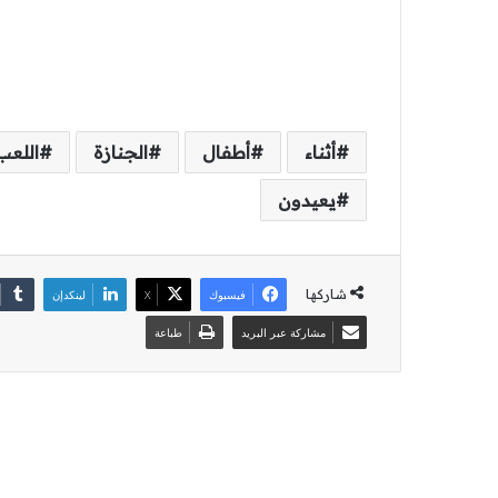
أثناء
أطفال
الجنازة
اللعب
يعيدون
شاركها
فيسبوك
‫X
لينكدإن
مشاركة عبر البريد
طباعة