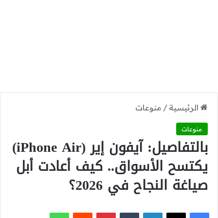
الرئيسية
/
منوعات
منوعات
بالتفاصيل: آيفون إير (iPhone Air)
يكتسح الأسواق.. كيف أعادت أبل
صياغة النجاح في 2026؟
‫X
فيسبوك
لينكدإن
بينتيريست
واتساب