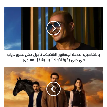
بالتفاصيل:
صدمة
لجمهور
الهضبة..
تأجيل
حفل
عمرو
دياب
في
بالتفاصيل: صدمة لجمهور الهضبة.. تأجيل حفل عمرو دياب
دبي
في دبي بكوكاكولا أرينا بشكل مفاجئ
بكوكاكولا
أرينا
بشكل
بالتفاصيل:
مفاجئ
مشاهدة
مسلسل
ليل
اللبناني
الجزء
الثاني..
مواعيد