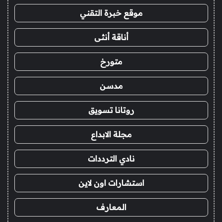
موقع خبرة التقني
أناقة أنثى
متورخ
مدسن
روتانا تسويق
مجلة الابداع
نادي الترددات
استشارات اون لاين
المعارف