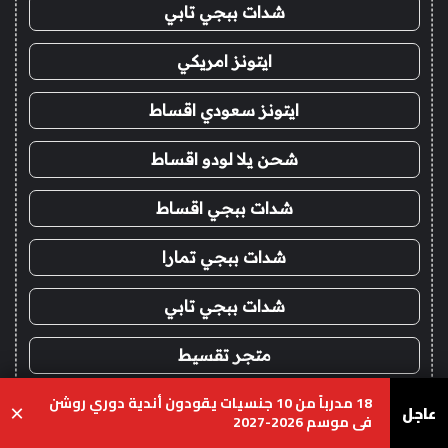
شدات ببجي تابي
ايتونز امريكي
ايتونز سعودي اقساط
شحن يلا لودو اقساط
شدات ببجي اقساط
شدات ببجي تمارا
شدات ببجي تابي
متجر تقسيط
18 مدرباً من 10 جنسيات يقودون أندية دوري روشن
شدات ببجي اقساط
عاجل
×
في موسم 2026-2027
يسبوك
‫X
واتساب
تيلقرام