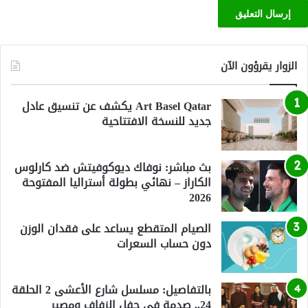
الزوار يقرؤون الآن
Art Basel Qatar يكشف عن تنسيق عادل
جديد للنسخة الافتتاحية
بث مباشر: نوفاك ديوكوفيتش ضد كارلوس
الكاراز – نهائي بطولة أستراليا المفتوحة
2026
الصيام المتقطع يساعد على فقدان الوزن
دون حساب السعرات
بالتفاصيل: مسلسل شارع الأعشى 2 الحلقة
24.. صدمة في حفل الزفاف ومصير