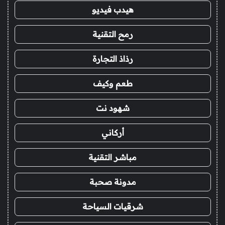
هيدب فيديو
رمح التقنية
رذاذ التجارة
طعم وكيف
شهود نت
أركاني
مباشر التقنية
مدونة صحبة
شرقيات السياحة