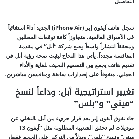
التفاصيل
سجل هاتف
آيفون إير (iPhone Air)
الجديد أداءً استثنائياً
في الأسواق العالمية، متجاوزاً كافة توقعات المحللين
ومحققاً انتشاراً واسعاً وضع شركة “أبل” في مقدمة
المنافسة مجدداً. يأتي هذا النجاح ليثبت صحة رؤية أبل في
تقديم هاتف يجمع بين التصميم النحيف للغاية والأداء
العملي، متفوقاً على إصدارات سابقة ومنافسين مباشرين.
تغيير استراتيجية أبل: وداعاً لنسخ
“ميني” و”بلس”
جاء تفوق
آيفون إير
بعد قرار جريء من أبل بالتخلي عن
موديلات لم تحقق الشعبية المطلوبة مثل “آيفون 13
ميني” ونسخ “بلس”. وبدلاً من التركيز على الحجم فقط،