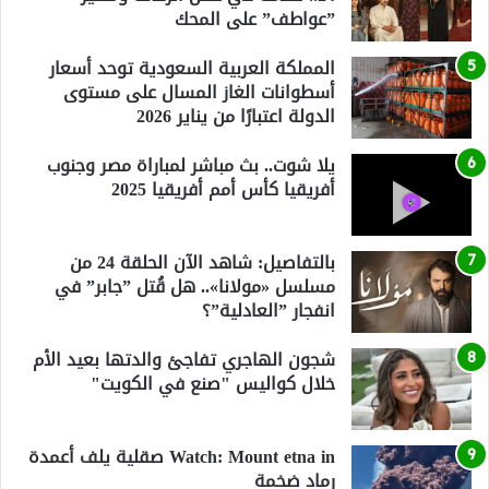
”عواطف” على المحك
المملكة العربية السعودية توحد أسعار
أسطوانات الغاز المسال على مستوى
الدولة اعتبارًا من يناير 2026
يلا شوت.. بث مباشر لمباراة مصر وجنوب
أفريقيا كأس أمم أفريقيا 2025
بالتفاصيل: شاهد الآن الحلقة 24 من
مسلسل «مولانا».. هل قُتل ”جابر” في
انفجار ”العادلية”؟
شجون الهاجري تفاجئ والدتها بعيد الأم
خلال كواليس "صنع في الكويت"
Watch: Mount etna in صقلية يلف أعمدة
رماد ضخمة