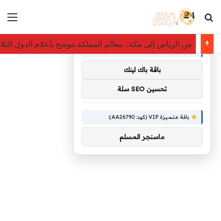
بحث عن
الق
×
توصيات :
من الرياض إلى مكة.. معالم المملكة تتوشح بأعلام الدول الثلا
باقة متميزة VIP (كود: AA11138):
باقة باك لينك
تحسين SEO سلة
باقة متميزة VIP (كود: AA26790):
ماسنجر المسلم