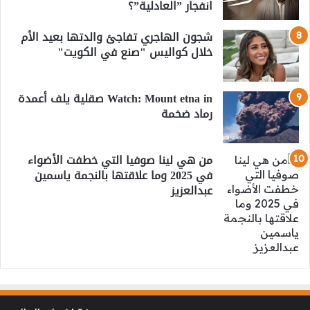
انفجار ”العادلية”؟
شجون الهاجري تفاجئ والدتها بعيد الأم
خلال كواليس "صنع في الكويت"
Watch: Mount etna in صقلية يلف أعمدة
رماد ضخمة
من هي لينا صوفيا التي خطفت الأضواء
في 2025 وما علاقتها بالنجمة ياسمين
عبدالعزيز