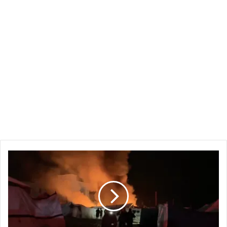
اندلاع
حريق
في
مخيم
غزة
بعد
أن