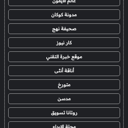
عالم الايفون
مدونة كوكان
صحيفة نهج
كار نيوز
موقع خبرة التقني
أناقة أنثى
متورخ
مدسن
روتانا تسويق
مجلة الابداع