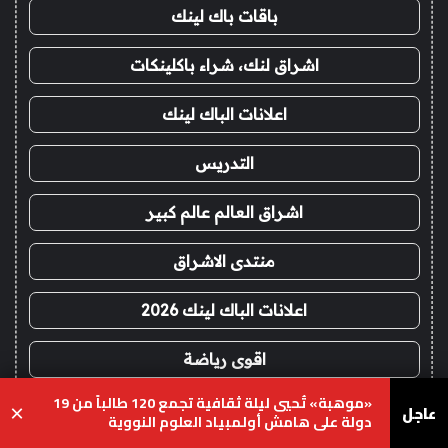
باقات باك لينك
اشراق لنك، شراء باكلينكات
اعلانات الباك لينك
التدريس
اشراق العالم عالم كبير
منتدى الاشراق
اعلانات الباك لينك 2026
اقوى رياضة
«موهبة» تُحيي ليلة ثقافية تجمع 120 طالباً من 19
مدسن طب
عاجل
×
دولة على هامش أولمبياد العلوم النووية
يسبوك
‫X
واتساب
تيلقرام