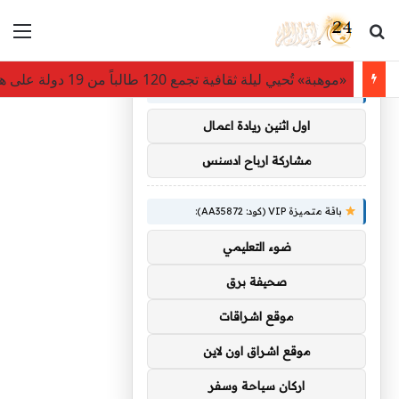
بحث عن
الق
×
توصيات :
«موهبة» تُحيي ليلة ثقافية تجمع 120 طالباً من 19 دولة على هامش أولمبياد العلوم النووية
باقة متميزة VIP (كود: AA38045):
اول اثنين ريادة اعمال
مشاركة ارباح ادسنس
باقة متميزة VIP (كود: AA35872):
ضوء التعليمي
صحيفة برق
موقع اشراقات
موقع اشراق اون لاين
اركان سياحة وسفر