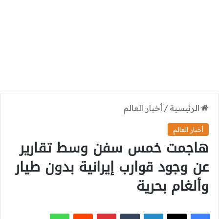
الرئيسية
/
أخبار العالم
أخبار العالم
هاجمت خمس سفن وسط تقارير
عن وجود قوارب إيرانية بدون طيار
وألغام بحرية
‫X
فيسبوك
لينكدإن
بينتيريست
واتساب