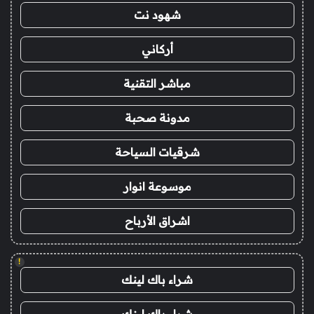
شهود نت
أركاني
مباشر التقنية
مدونة صحبة
شرقيات السياحة
موسوعة انوار
اشراق الأرباح
!
شراء باك لينك
شراء باك لينك