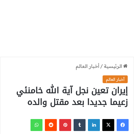
الرئيسية
/
أخبار العالم
أخبار العالم
إيران تعين نجل آية الله خامنئي
زعيما جديدا بعد مقتل والده
‫X
فيسبوك
لينكدإن
بينتيريست
واتساب