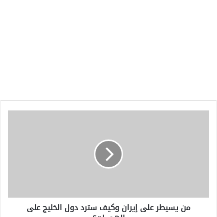
من
يسيطر
على
إيران
وكيف
سترد
دول
الخليج
على
من يسيطر على إيران وكيف سترد دول الخليج على
الهجمات؟