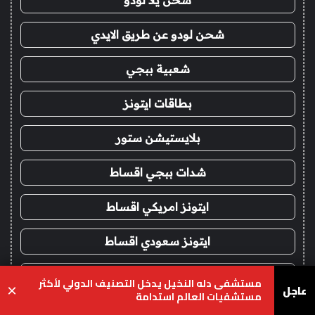
شحن لودو عن طريق الايدي
شعبية ببجي
بطاقات ايتونز
بلايستيشن ستور
شدات ببجي اقساط
ايتونز امريكي اقساط
ايتونز سعودي اقساط
شحن يلا لودو اقساط
مستشفى دله النخيل يدخل التصنيف الدولي لأكثر
عاجل
×
مستشفيات العالم استدامة
حناء شعر
يسبوك
‫X
واتساب
تيلقرام