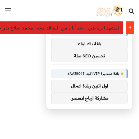
بحث عن
الق
×
توصيات :
المشهد الرياضي – بعد أيام من التعاقد معه.. محمد صلاح يد
باقة متميزة VIP (كود: AA11138):
باقة باك لينك
تحسين SEO سلة
باقة متميزة VIP (كود: AA38045):
اول اثنين ريادة اعمال
مشاركة ارباح ادسنس