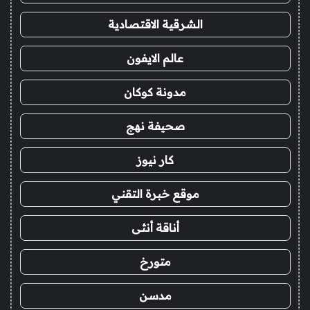
الشرقية الاقتصادية
عالم الايفون
مدونة كوكان
صحيفة نهج
كار نيوز
موقع خبرة التقني
أناقة أنثى
متورخ
مدسن