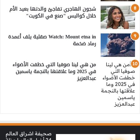
شجون الهاجري تفاجئ والدتها بعيد الأم
خلال كواليس "صنع في الكويت"
Watch: Mount etna in صقلية يلف أعمدة
رماد ضخمة
من هي لينا صوفيا التي خطفت الأضواء
في 2025 وما علاقتها بالنجمة ياسمين
عبدالعزيز
صحيفة اشراق العالم
24 أخبار العالم لحظة