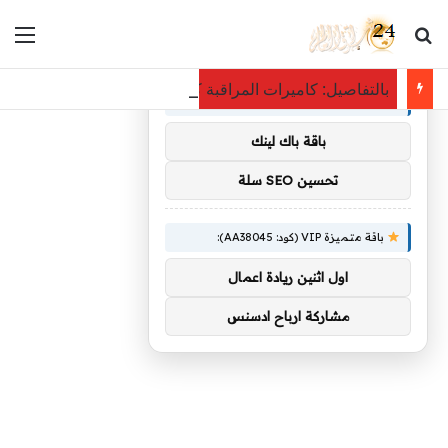
بحث عن
الق
×
توصيات :
بالتفاصيل: كاميرات المراقبة كشفت اللص: فأر يسطو على مجوهرات بـ12 ألف دو
باقة متميزة VIP (كود: AA11138):
باقة باك لينك
تحسين SEO سلة
باقة متميزة VIP (كود: AA38045):
اول اثنين ريادة اعمال
مشاركة ارباح ادسنس