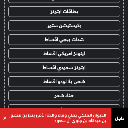
بطاقات ايتونز
بلايستيشن ستور
شدات ببجي اقساط
ايتونز امريكي اقساط
ايتونز سعودي اقساط
شحن يلا لودو اقساط
حناء شعر
حنا
الديوان الملكي يُعلن وفاة والدة الأمير بندر بن منصور
عاجل
×
بن عبدالله بن جلوي آل سعود
ماتشا
يسبوك
‫X
واتساب
تيلقرام