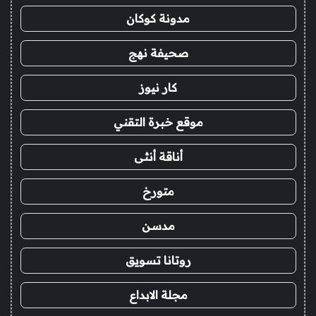
مدونة كوكان
صحيفة نهج
كار نيوز
موقع خبرة التقني
أناقة أنثى
متورخ
مدسن
روتانا تسويق
مجلة الابداع