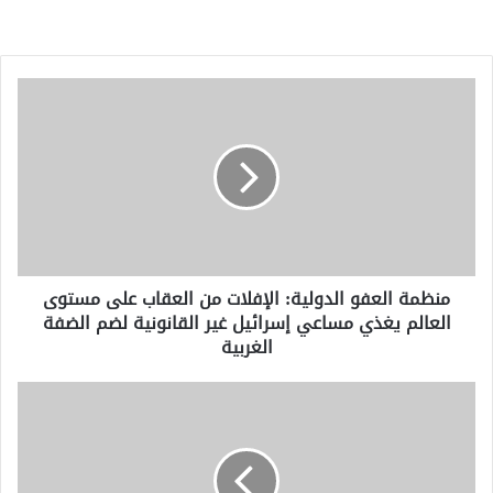
منظمة
العفو
الدولية:
الإفلات
من
العقاب
على
مستوى
العالم
منظمة العفو الدولية: الإفلات من العقاب على مستوى
يغذي
العالم يغذي مساعي إسرائيل غير القانونية لضم الضفة
مساعي
الغربية
إسرائيل
غير
القانونية
استقالة
لضم
رئيس
الضفة
المنتدى
الغربية
الاقتصادي
العالمي