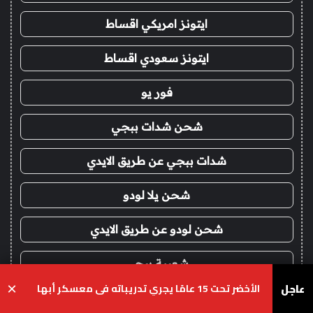
ايتونز امريكي اقساط
ايتونز سعودي اقساط
فور يو
شحن شدات ببجي
شدات ببجي عن طريق الايدي
شحن يلا لودو
شحن لودو عن طريق الايدي
شعبية ببجي
عاجل
الأخضر تحت 15 عامًا يجري تدريباته في معسكر أبها
×
بطاقات ايتونز
يسبوك
‫X
واتساب
تيلقرام