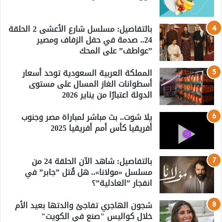
بالتفاصيل: مسلسل شارع الأعشى 2 الحلقة
24.. صدمة في حفل الزفاف ومصير
”عواطف” على المحك
المملكة العربية السعودية توحد أسعار
أسطوانات الغاز المسال على مستوى
الدولة اعتبارًا من يناير 2026
يلا شوت.. بث مباشر لمباراة مصر وجنوب
أفريقيا كأس أمم أفريقيا 2025
بالتفاصيل: شاهد الآن الحلقة 24 من
مسلسل «مولانا».. هل قُتل ”جابر” في
انفجار ”العادلية”؟
شجون الهاجري تفاجئ والدتها بعيد الأم
خلال كواليس "صنع في الكويت"