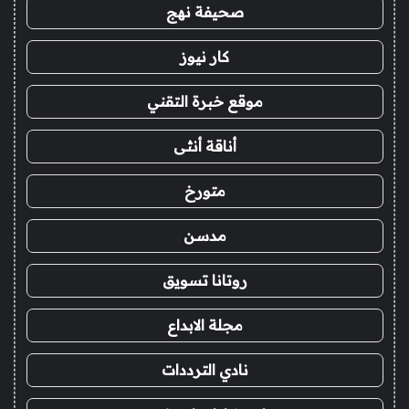
صحيفة نهج
كار نيوز
موقع خبرة التقني
أناقة أنثى
متورخ
مدسن
روتانا تسويق
مجلة الابداع
نادي الترددات