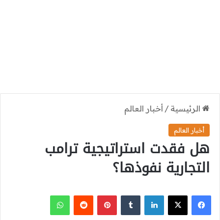
الرئيسية
/
أخبار العالم
أخبار العالم
هل فقدت استراتيجية ترامب
التجارية نفوذها؟
‫X
فيسبوك
لينكدإن
بينتيريست
واتساب