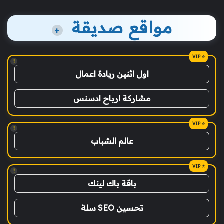
مواقع صديقة
+
!
اول اثنين ريادة اعمال
مشاركة ارباح ادسنس
!
عالم الشباب
!
باقة باك لينك
تحسين SEO سلة