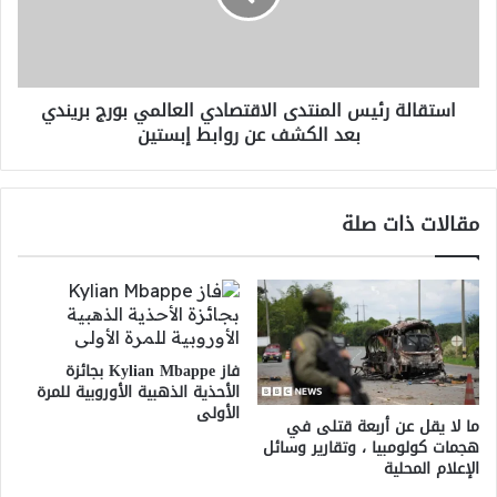
بورج
بريندي
بعد
الكشف
استقالة رئيس المنتدى الاقتصادي العالمي بورج بريندي
عن
بعد الكشف عن روابط إبستين
روابط
إبستين
مقالات ذات صلة
فاز Kylian Mbappe بجائزة
الأحذية الذهبية الأوروبية للمرة
الأولى
ما لا يقل عن أربعة قتلى في
هجمات كولومبيا ، وتقارير وسائل
الإعلام المحلية