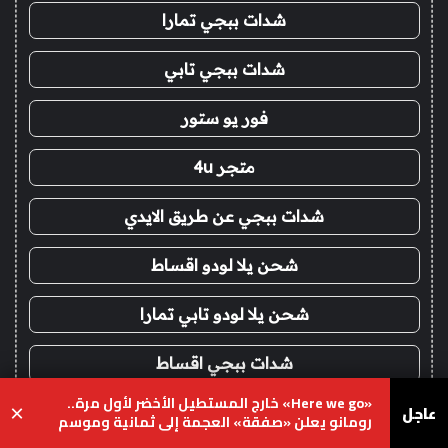
شدات ببجي تمارا
شدات ببجي تابي
فور يو ستور
متجر 4u
شدات ببجي عن طريق الايدي
شحن يلا لودو اقساط
شحن يلا لودو تابي تمارا
شدات ببجي اقساط
«Here we go» خارج المستطيل الأخضر لأول مرة..
عاجل
×
ايتونز امريكي اقساط
رومانو يعلن «صفقة» العجمة إلى ثمانية وموسم
انتقالات المذيعين يشتعل
يسبوك
‫X
واتساب
تيلقرام