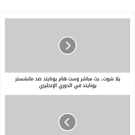
يلا
شوت..
بث
مباشر
وست
هام
يونايتد
ضد
مانشستر
يلا شوت.. بث مباشر وست هام يونايتد ضد مانشستر
يونايتد
يونايتد في الدوري الإنجليزي
في
الدوري
الإنجليزي
ترامب
يهدد
إيران
بـ
"شيء
صعب