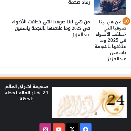
رماد ضخمة
من هي لينا صوفيا التي خطفت الأضواء
في 2025 وما علاقتها بالنجمة ياسمين
عبدالعزيز
صحيفة اشراق العالم
24 أخبار العالم لحظة
بلحظة
‫X
فيسبوك
‫YouTube
انستقرام