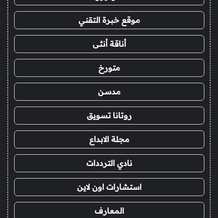
موقع خبرة التقني
أناقة أنثى
متورخ
مدسن
روتانا تسويق
مجلة الابداع
نادي الترددات
استشارات اون لاين
المعارف