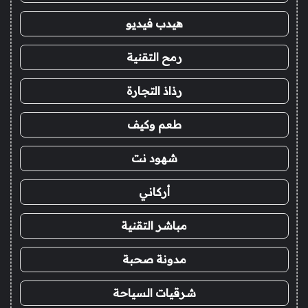
هيدب فيديو
رمح التقنية
رذاذ التجارة
طعم وكيف
شهود نت
أركاني
مباشر التقنية
مدونة صحبة
شرقيات السياحة