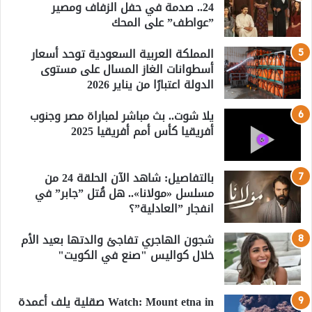
24.. صدمة في حفل الزفاف ومصير
”عواطف” على المحك
المملكة العربية السعودية توحد أسعار
أسطوانات الغاز المسال على مستوى
الدولة اعتبارًا من يناير 2026
يلا شوت.. بث مباشر لمباراة مصر وجنوب
أفريقيا كأس أمم أفريقيا 2025
بالتفاصيل: شاهد الآن الحلقة 24 من
مسلسل «مولانا».. هل قُتل ”جابر” في
انفجار ”العادلية”؟
شجون الهاجري تفاجئ والدتها بعيد الأم
خلال كواليس "صنع في الكويت"
Watch: Mount etna in صقلية يلف أعمدة