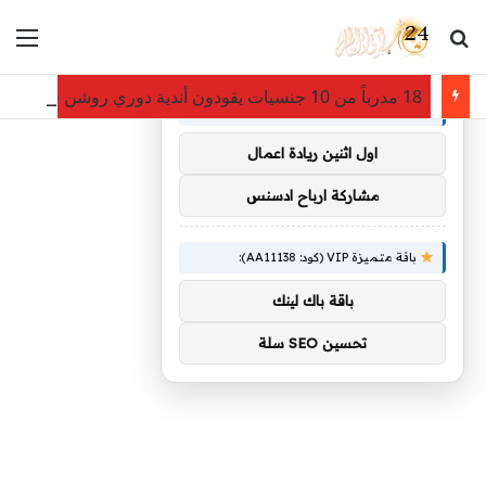
بحث عن
الق
×
توصيات :
18 مدرباً من 10 جنسيات يقودون أندية دوري روشن في موسم 2026-2027
باقة متميزة VIP (كود: AA38045):
اول اثنين ريادة اعمال
مشاركة ارباح ادسنس
باقة متميزة VIP (كود: AA11138):
باقة باك لينك
تحسين SEO سلة