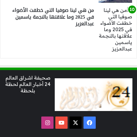
من هي لينا صوفيا التي خطفت الأضواء
في 2025 وما علاقتها بالنجمة ياسمين
عبدالعزيز
صحيفة اشراق العالم
24 أخبار العالم لحظة
بلحظة
‫X
فيسبوك
‫YouTube
انستقرام