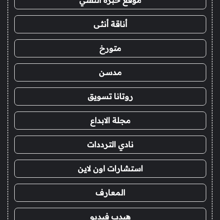
موقع خبرة التقني
أناقة أنثى
متورخ
مدسن
روتانا تسويق
مجلة الابداع
نادي الترددات
استشارات اون لاين
المعارف
هيدب فيديو