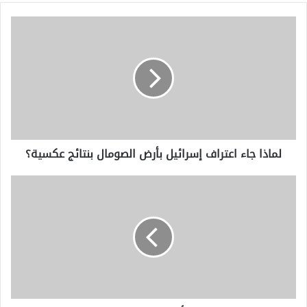
لماذا
جاء
اعتراف
إسرائيل
بأرض
الصومال
بنتائج
عكسية؟
لماذا جاء اعتراف إسرائيل بأرض الصومال بنتائج عكسية؟
السكان
يفرون
بعد
أن
دمر
الحريق
مدينة
الصفيح
في