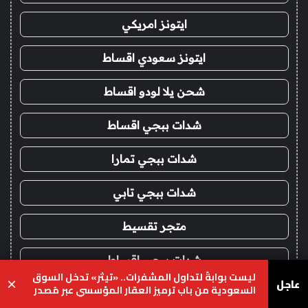
ايتونز امريكي
ايتونز سعودي اقساط
شحن يلا لودو اقساط
شدات ببجي اقساط
شدات ببجي تمارا
شدات ببجي تابي
متجر تقسيط
شدات ببجي اقساط
ليست بوابةً لتداول المشفرات.. «تيثر» تدخل السوق
عاجل
×
السعودية من باب ترميز العقار المؤسسي عبر مُصدر
شدات ببجي تمارا
محلي
يسبوك
‫X
واتساب
تيلقرام