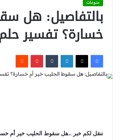
منوعات
بالتفاصيل: هل سقو
خسارة؟ تفسير حلم ك
‫X
فيسبوك
لينكدإن
بينتيريست
ننقل لكم خبر ..هل سقوط الحليب خير أم خسار