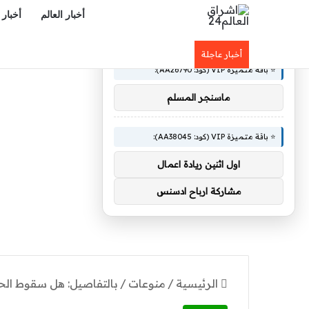
أخبار العالم
أخبار 
×
🚀 توصيات :
أخبار عاجلة
⭐ باقة متميزة VIP (كود: AA26790):
ماسنجر المسلم
⭐ باقة متميزة VIP (كود: AA38045):
اول اثنين ريادة اعمال
مشاركة ارباح ادسنس
الرئيسية
/
منوعات
/
بالتفاصيل: هل سقوط الحل