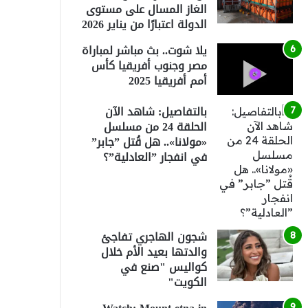
الغاز المسال على مستوى
الدولة اعتبارًا من يناير 2026
يلا شوت.. بث مباشر لمباراة
مصر وجنوب أفريقيا كأس
أمم أفريقيا 2025
بالتفاصيل: شاهد الآن
الحلقة 24 من مسلسل
«مولانا».. هل قُتل ”جابر”
في انفجار ”العادلية”؟
شجون الهاجري تفاجئ
والدتها بعيد الأم خلال
كواليس "صنع في
الكويت"