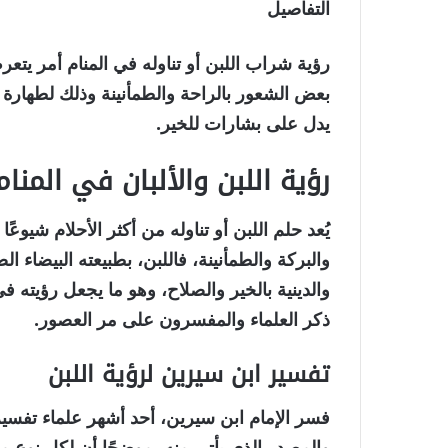
التفاصيل
رؤية شراب اللبن أو تناوله في المنام أمر يتع
بعض الشعور بالراحة والطمأنينة وذلك لطهارة ا
يدل على بشارات للخير.
رؤية اللبن والألبان في المنا
يُعد حلم
اللبن أو تناوله
من أكثر الأحلام شيوعًا 
والبركة والطمأنينة، فاللبن، بطبيعته البيضاء 
والدينية بالخير والصلاح، وهو ما يجعل رؤيته ف
ذكر العلماء والمفسرون على مر العصور.
تفسير ابن سيرين لرؤية اللبن
فسر الإمام
ابن سيرين
، أحد أشهر علماء تفسير
والمصدر الذي يأتي منه، موضحًا أن لكل نوع من