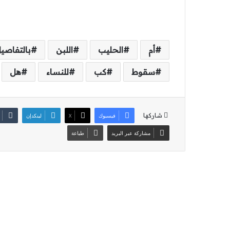
أم
الحليب
اللبن
بالتفاصي
سقوط
كب
للنساء
هل
شاركها
فيسبوك
‫X
لينكدإن
مشاركة عبر البريد
طباعة