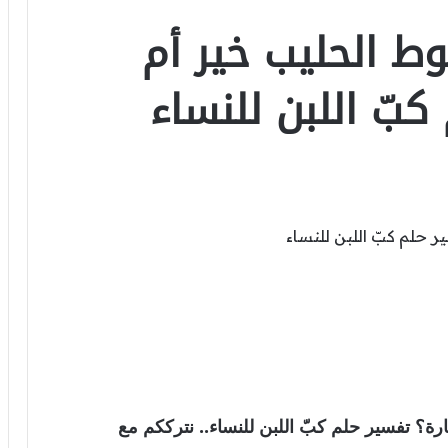
ط الحليب خير أم
بّ اللبن للنساء
ة؟ تفسير حلم كبّ اللبن للنساء.. نترككم مع