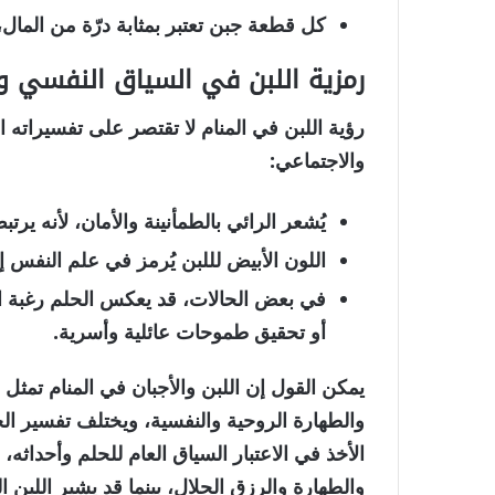
كل قطعة جبن تعتبر بمثابة
درّة من المال
،
رمزية اللبن في السياق النفسي و
رؤية اللبن في المنام لا تقتصر على تفسيراته ا
والاجتماعي:
يُشعر الرائي بالطمأنينة والأمان، لأنه يرت
اللون الأبيض لللبن يُرمز في علم النفس 
في بعض الحالات، قد يعكس الحلم رغبة 
أو تحقيق طموحات عائلية وأسرية.
يمكن القول إن
اللبن والأجبان في المنام
تمثل رم
والطهارة الروحية والنفسية، ويختلف تفسير ا
الأخذ في الاعتبار السياق العام للحلم وأحداث
والطهارة والرزق الحلال
، بينما قد يشير اللبن 