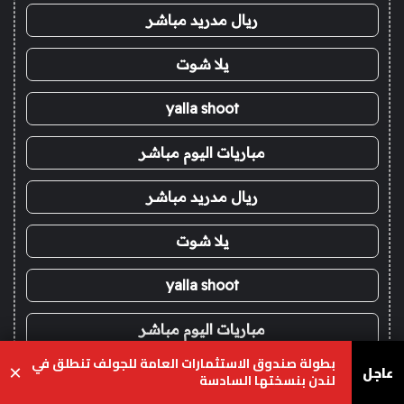
ريال مدريد مباشر
يلا شوت
yalla shoot
مباريات اليوم مباشر
ريال مدريد مباشر
يلا شوت
yalla shoot
مباريات اليوم مباشر
بطولة صندوق الاستثمارات العامة للجولف تنطلق في
عاجل
×
برشلونة مباشر
لندن بنسختها السادسة
يسبوك
‫X
واتساب
تيلقرام