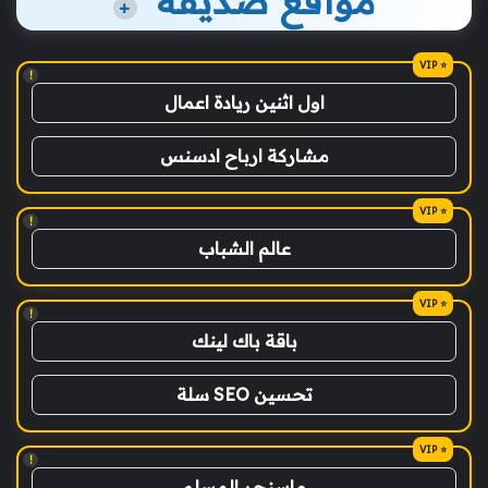
مواقع صديقة
+
!
اول اثنين ريادة اعمال
مشاركة ارباح ادسنس
!
عالم الشباب
!
باقة باك لينك
تحسين SEO سلة
!
ماسنجر المسلم