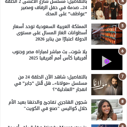
بالتفاصيل: مسلسل شارع الأعشى 2 الحلقة
24.. صدمة في حفل الزفاف ومصير
”عواطف” على المحك
المملكة العربية السعودية توحد أسعار
أسطوانات الغاز المسال على مستوى
الدولة اعتبارًا من يناير 2026
يلا شوت.. بث مباشر لمباراة مصر وجنوب
أفريقيا كأس أمم أفريقيا 2025
بالتفاصيل: شاهد الآن الحلقة 24 من
مسلسل «مولانا».. هل قُتل ”جابر” في
انفجار ”العادلية”؟
شجون الهاجري تفاجئ والدتها بعيد الأم
خلال كواليس "صنع في الكويت"