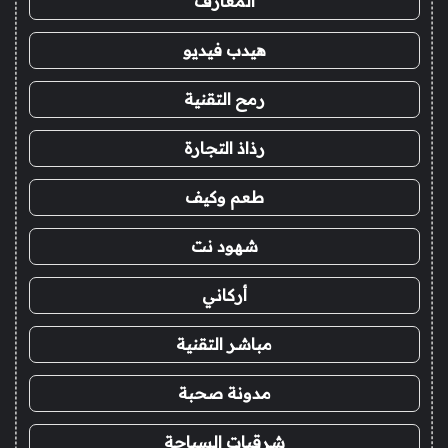
المعارف
هيدب فيديو
رمح التقنية
رذاذ التجارة
طعم وكيف
شهود نت
أركاني
مباشر التقنية
مدونة صحبة
شرقيات السياحة