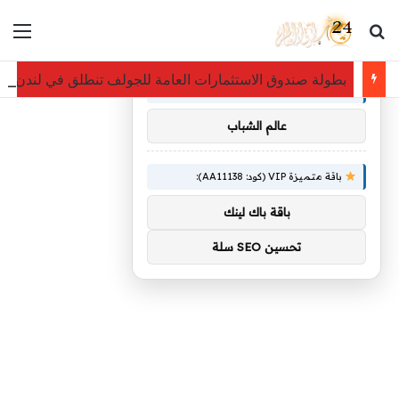
بحث عن
الق
×
توصيات :
بطولة صندوق الاستثمارات العامة للجولف تنطلق في لندن بن
باقة متميزة VIP (كود: AA86842):
عالم الشباب
باقة متميزة VIP (كود: AA11138):
باقة باك لينك
تحسين SEO سلة