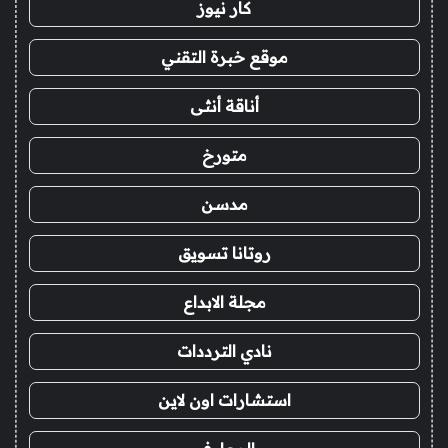
كار نيوز
موقع خبرة التقني
أناقة أنثى
متورخ
مدسن
روتانا تسويق
مجلة الابداع
نادي الترددات
استشارات اون لاين