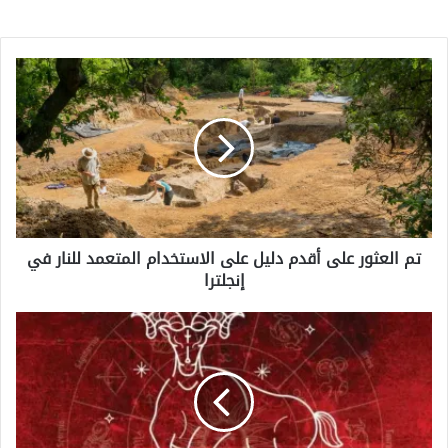
تم
العثور
على
أقدم
دليل
على
الاستخدام
المتعمد
للنار
تم العثور على أقدم دليل على الاستخدام المتعمد للنار في
في
إنجلترا
إنجلترا
بالتفاصيل:
برج
الجدي
اليوم
الخميس
11
ديسمبر