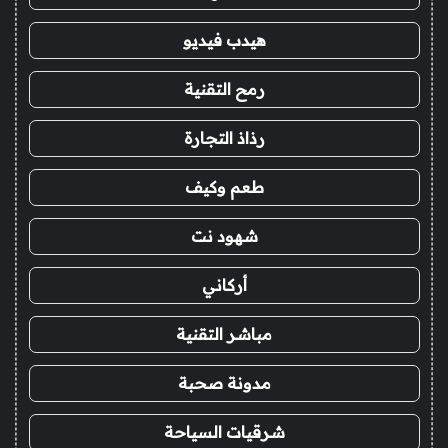
هيدب فيديو
رمح التقنية
رذاذ التجارة
طعم وكيف
شهود نت
أركاني
مباشر التقنية
مدونة صحبة
شرقيات السياحة