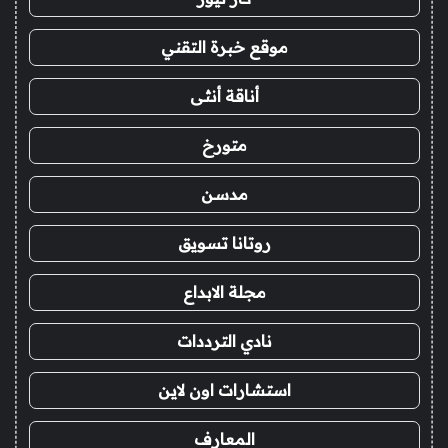
موقع خبرة التقني
أناقة أنثى
متورخ
مدسن
روتانا تسويق
مجلة الابداع
نادي الترددات
استشارات اون لاين
المعارف