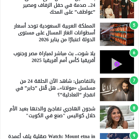
24.. صدمة في حفل الزفاف ومصير
”عواطف” على المحك
المملكة العربية السعودية توحد أسعار
أسطوانات الغاز المسال على مستوى
الدولة اعتبارًا من يناير 2026
يلا شوت.. بث مباشر لمباراة مصر وجنوب
أفريقيا كأس أمم أفريقيا 2025
بالتفاصيل: شاهد الآن الحلقة 24 من
مسلسل «مولانا».. هل قُتل ”جابر” في
انفجار ”العادلية”؟
شجون الهاجري تفاجئ والدتها بعيد الأم
خلال كواليس "صنع في الكويت"
Watch: Mount etna in صقلية يلف أعمدة