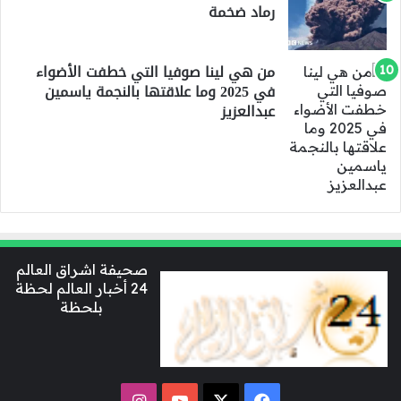
رماد ضخمة
من هي لينا صوفيا التي خطفت الأضواء
في 2025 وما علاقتها بالنجمة ياسمين
عبدالعزيز
صحيفة اشراق العالم
24 أخبار العالم لحظة
بلحظة
‫X
فيسبوك
‫YouTube
انستقرام