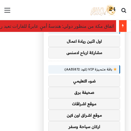
بحث عن
الق
×
توصيات :
اتفاق مكة من منظور دولي: هندسةُ أمنٍ عابرةٌ للقارات تعيد 
باقة متميزة VIP (كود: AA38045):
اول اثنين ريادة اعمال
مشاركة ارباح ادسنس
باقة متميزة VIP (كود: AA35872):
ضوء التعليمي
صحيفة برق
موقع اشراقات
موقع اشراق اون لاين
اركان سياحة وسفر