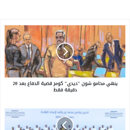
ينهي
محامو
شون
"ديدي"
كومز
قضية
الدفاع
بعد
20
ينهي محامو شون "ديدي" كومز قضية الدفاع بعد 20
دقيقة
دقيقة فقط
فقط
محمد
بن
راشد:
مستمرون
في