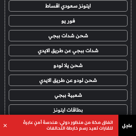
ايتونز سعودي اقساط
فور يو
شحن شدات ببجي
شدات ببجي عن طريق الايدي
شحن يلا لودو
شحن لودو عن طريق الايدي
شعبية ببجي
بطاقات ايتونز
اتفاق مكة من منظور دولي: هندسةُ أمنٍ عابرةٌ
عاجل
×
بلايستيشن ستور
للقارات تعيد رسم خارطة التحالفات
يسبوك
‫X
واتساب
تيلقرام