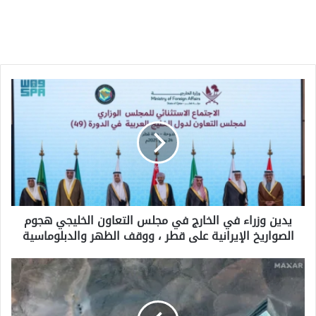
يدين
وزراء
في
الخارج
في
مجلس
التعاون
الخليجي
هجوم
يدين وزراء في الخارج في مجلس التعاون الخليجي هجوم
الصواريخ
الصواريخ الإيرانية على قطر ، ووقف الظهر والدبلوماسية
الإيرانية
على
قطر
يقول
،
تقييم
ووقف
البنتاغون
الظهر
إن