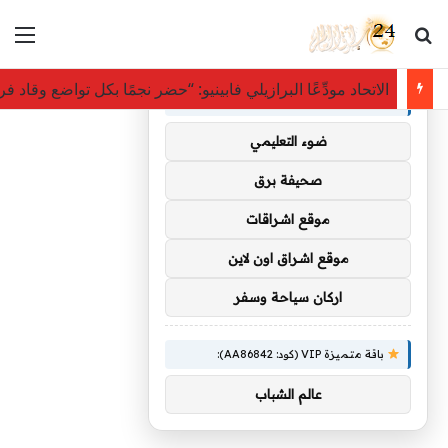
بحث عن
الق
×
توصيات :
الاتحاد مودِّعًا البرازيلي فابينيو: “حضر نجمًا بكل تواضع وقاد 
باقة متميزة VIP (كود: AA35872):
ضوء التعليمي
صحيفة برق
موقع اشراقات
موقع اشراق اون لاين
اركان سياحة وسفر
باقة متميزة VIP (كود: AA86842):
عالم الشباب