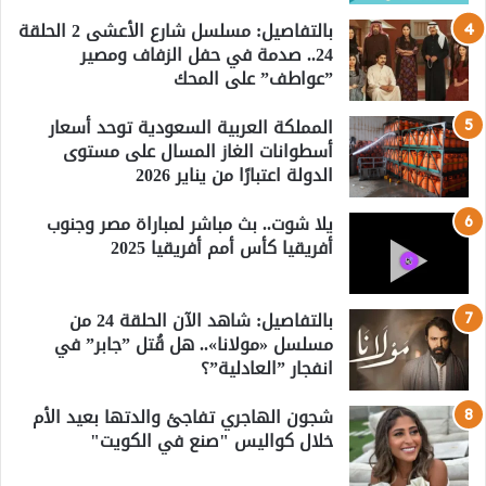
بالتفاصيل: مسلسل شارع الأعشى 2 الحلقة
24.. صدمة في حفل الزفاف ومصير
”عواطف” على المحك
المملكة العربية السعودية توحد أسعار
أسطوانات الغاز المسال على مستوى
الدولة اعتبارًا من يناير 2026
يلا شوت.. بث مباشر لمباراة مصر وجنوب
أفريقيا كأس أمم أفريقيا 2025
بالتفاصيل: شاهد الآن الحلقة 24 من
مسلسل «مولانا».. هل قُتل ”جابر” في
انفجار ”العادلية”؟
شجون الهاجري تفاجئ والدتها بعيد الأم
خلال كواليس "صنع في الكويت"