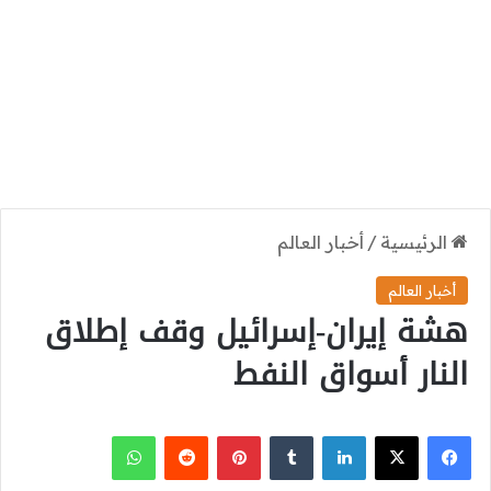
الرئيسية
/
أخبار العالم
أخبار العالم
هشة إيران-إسرائيل وقف إطلاق
النار أسواق النفط
‫X
فيسبوك
لينكدإن
بينتيريست
واتساب