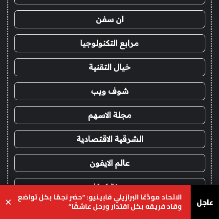
ان سفن
مرابع التكنولوجيا
خيال التقنية
شوف ويب
مجلة الاسهم
الشرقية الاقتصادية
عالم الايفون
مدونة كوكان
الاتحاد مودِّعًا البرازيلي فابينيو: “حضر نجمًا بكل تواضع
عاجل
×
وقاد فريقه بكل اقتدار ورحل عاشقًا”
صحيفة نهج
يسبوك
‫X
واتساب
تيلقرام