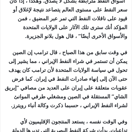
“أسواق النفط مترابطة بشكل لا يصدق. وهكذا ، إذا كان
سعر النفط على مستوى العالم يتصاعد نتيجة لإغلاق أو
قيود على ناقلات النفط التي تمر عبر المضيق ، فمن
المؤكد أنك سترى تلك الآثار على الولايات المتحدة
والأسواق الأخرى أيضًا” ، قال هول بلانو الجزيرة.
في وقت سابق من هذا الصباح ، قال ترامب إن الصين
يمكن أن تستمر في شراء النفط الإيراني ، مما يشير إلى
تحول في سياسة الولايات المتحدة لأن ترامب كان يهدف
حتى الآن إلى إنهاء صادرات النفط في إيران. كما فرض
عقوبات متعلقة على إيران على العديد من مصافي “إبريق
الشاي” المستقلة في الصين ومشغلي طرفي الموانئ
لشراء النفط الإيراني ، حسبما ذكرت وكالة أنباء رويترز.
وفي الوقت نفسه ، يستعد المنتجون الإقليميون لأي
تداعيات. بدأت شركة النفط البصرية التي تديرها الدولة