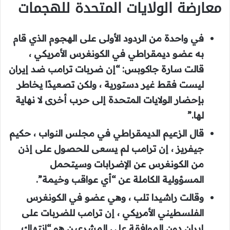
معارضة الولايات المتحدة للهجمات
في واحدة من الردود الأولى على الهجوم الذي قام
به عضو ديمقراطي في الكونغرس الأمريكي ،
قالت سارة جاكوبس: “إن ضربات ترامب ضد إيران
ليست فقط غير دستورية ، ولكن تصعيدًا يخاطر
بإحضار الولايات المتحدة إلى حرب أخرى لا نهاية
لها.”
قال الزعيم الديمقراطي في مجلس النواب ، حكيم
جيفريز ، إن ترامب لم يسعى للحصول على إذن
من الكونغرس عن الإضرابات وسيتحمل
المسؤولية الكاملة عن “أي عواقب وخيمة”.
وقالت راشيدا تلب ، وهي عضو في الكونغرس
الفلسطيني الأمريكي ، إن ترامب للضربات على
إيران دون الموافقة على المشرعين هو “انتهاك