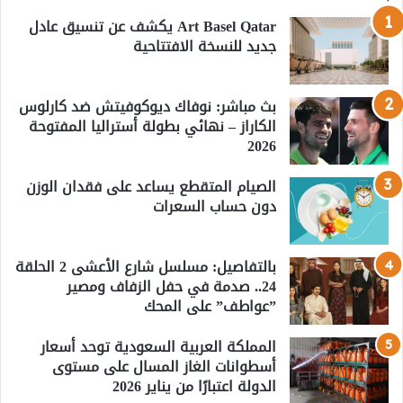
Art Basel Qatar يكشف عن تنسيق عادل
جديد للنسخة الافتتاحية
بث مباشر: نوفاك ديوكوفيتش ضد كارلوس
الكاراز – نهائي بطولة أستراليا المفتوحة
2026
الصيام المتقطع يساعد على فقدان الوزن
دون حساب السعرات
بالتفاصيل: مسلسل شارع الأعشى 2 الحلقة
24.. صدمة في حفل الزفاف ومصير
”عواطف” على المحك
المملكة العربية السعودية توحد أسعار
أسطوانات الغاز المسال على مستوى
الدولة اعتبارًا من يناير 2026