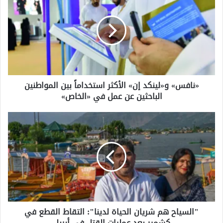
و«لينكد
إن»
الأكثر
استخداماً
بين
المواطنين
الباحثين
عن
«نافس» و«لينكد إن» الأكثر استخداماً بين المواطنين
عمل
الباحثين عن عمل في «الخاص»
في
«الخاص»
"السياح
هم
شريان
الحياة
لدينا":
التقاط
القطع
في
كشمير
"السياح هم شريان الحياة لدينا": التقاط القطع في
بعد
كشمير بعد عمليات القتل في أبريل
عمليات