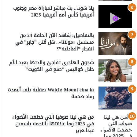
يلا شوت.. بث مباشر لمباراة مصر وجنوب
أفريقيا كأس أمم أفريقيا 2025
بالتفاصيل: شاهد الآن الحلقة 24 من
مسلسل «مولانا».. هل قُتل ”جابر” في
انفجار ”العادلية”؟
شجون الهاجري تفاجئ والدتها بعيد الأم
خلال كواليس "صنع في الكويت"
Watch: Mount etna in صقلية يلف أعمدة
رماد ضخمة
من هي لينا صوفيا التي خطفت الأضواء
في 2025 وما علاقتها بالنجمة ياسمين
عبدالعزيز