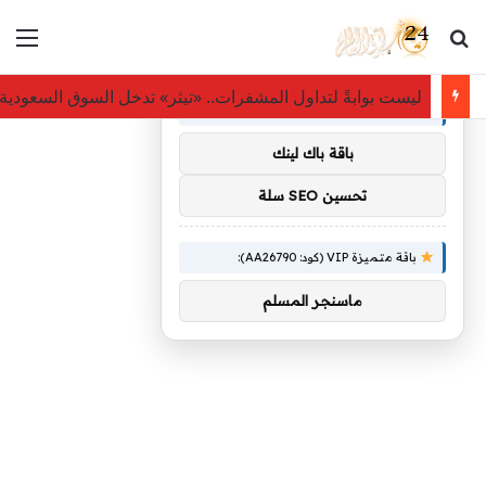
بحث عن
الق
×
توصيات :
ليست بوابةً لتداول المشفرات.. «تيثر» تدخل السوق السعودي
باقة متميزة VIP (كود: AA11138):
باقة باك لينك
تحسين SEO سلة
باقة متميزة VIP (كود: AA26790):
ماسنجر المسلم