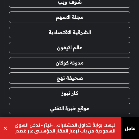
شوف ويب
مجلة الاسهم
الشرقية الاقتصادية
عالم الايفون
مدونة كوكان
صحيفة نهج
كار نيوز
موقع خبرة التقني
أناقة أنثى
ليست بوابةً لتداول المشفرات.. «تيثر» تدخل السوق
عاجل
×
السعودية من باب ترميز العقار المؤسسي عبر مُصدر
محلي
متورخ
يسبوك
‫X
واتساب
تيلقرام