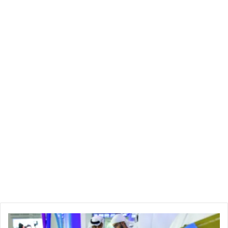
«نافس»