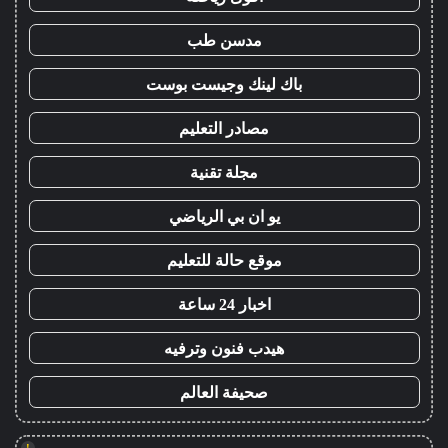
مدسن طب
باك لينك وجيست بوست
مصادر التعليم
مجلة تقنية
يو ان بي الرياضي
موقع حالة للتعليم
اخبار 24 ساعة
هيدب فنون وترفيه
صحيفة العالم
!