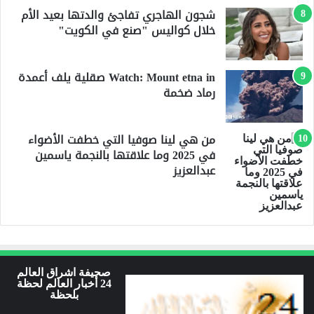
شجون الهاجري تفاجئ والدتها بعيد الأم
خلال كواليس "صنع في الكويت"
Watch: Mount etna in صقلية يلف أعمدة
رماد ضخمة
من هي لينا صوفيا التي خطفت الأضواء
في 2025 وما علاقتها بالنجمة ياسمين
عبدالعزيز
صحيفة اشراق العالم
24 أخبار العالم لحظة
بلحظة