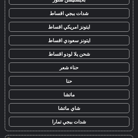
شدات ببجي اقساط
ايتونز امريكي اقساط
ايتونز سعودي اقساط
شحن يلا لودو اقساط
حناء شعر
حنا
ماتشا
شاي ماتشا
شدات ببجي تمارا