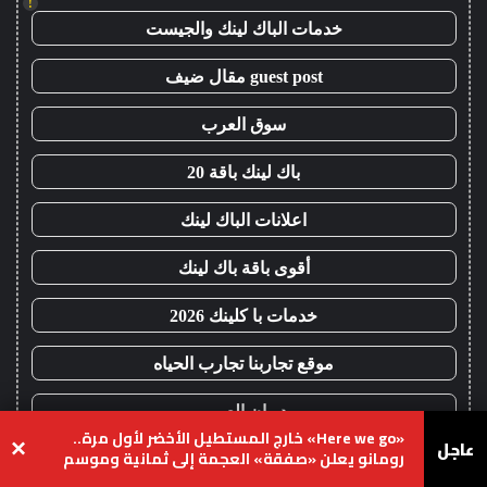
!
خدمات الباك لينك والجيست
guest post مقال ضيف
سوق العرب
باك لينك باقة 20
اعلانات الباك لينك
أقوى باقة باك لينك
خدمات با كلينك 2026
موقع تجاربنا تجارب الحياه
ديوان العرب
«Here we go» خارج المستطيل الأخضر لأول مرة..
عاجل
×
رومانو يعلن «صفقة» العجمة إلى ثمانية وموسم
مشاريع
انتقالات المذيعين يشتعل
يسبوك
‫X
واتساب
تيلقرام