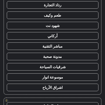
رذاذ التجارة
طعم وكيف
شهود نت
أركاني
مباشر التقنية
مدونة صحبة
شرقيات السياحة
موسوعة انوار
اشراق الأرباح
!