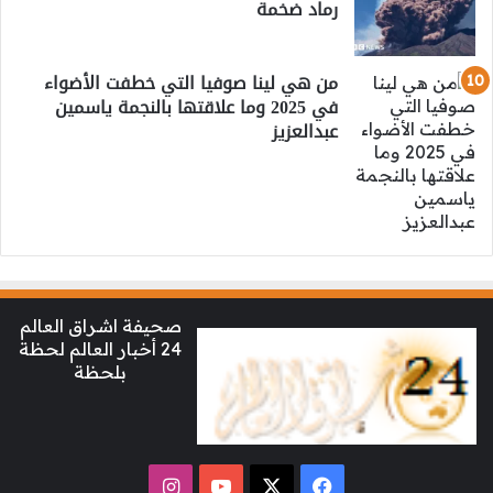
رماد ضخمة
من هي لينا صوفيا التي خطفت الأضواء
في 2025 وما علاقتها بالنجمة ياسمين
عبدالعزيز
صحيفة اشراق العالم
24 أخبار العالم لحظة
بلحظة
‫X
فيسبوك
‫YouTube
انستقرام