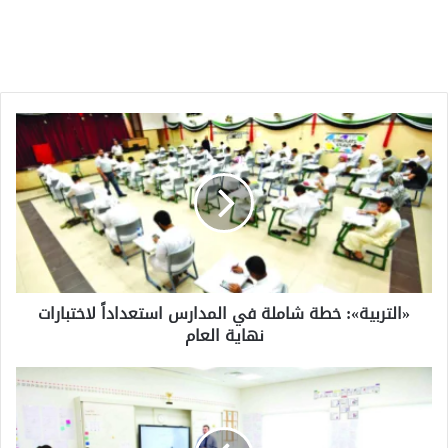
«التربية»:
خطة
شاملة
في
المدارس
استعداداً
لاختبارات
نهاية
العام
«التربية»: خطة شاملة في المدارس استعداداً لاختبارات
نهاية العام
نموذج
التعليم
الشامل
لـ