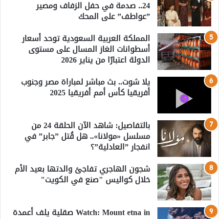
24.. صدمة في حفل الزفاف ومصير
”عواطف” على المحك
المملكة العربية السعودية توحد أسعار
أسطوانات الغاز المسال على مستوى
الدولة اعتبارًا من يناير 2026
يلا شوت.. بث مباشر لمباراة مصر وجنوب
أفريقيا كأس أمم أفريقيا 2025
بالتفاصيل: شاهد الآن الحلقة 24 من
مسلسل «مولانا».. هل قُتل ”جابر” في
انفجار ”العادلية”؟
شجون الهاجري تفاجئ والدتها بعيد الأم
خلال كواليس "صنع في الكويت"
Watch: Mount etna in صقلية يلف أعمدة