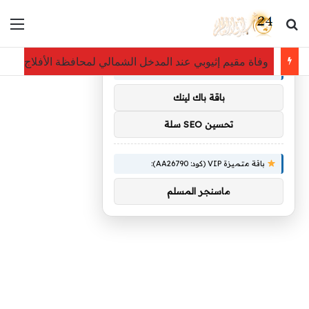
بحث عن
الق
×
توصيات :
وفاة مقيم إثيوبي عند المدخل الشمالي لمحافظة الأفلاج
باقة متميزة VIP (كود: AA11138):
باقة باك لينك
تحسين SEO سلة
باقة متميزة VIP (كود: AA26790):
ماسنجر المسلم