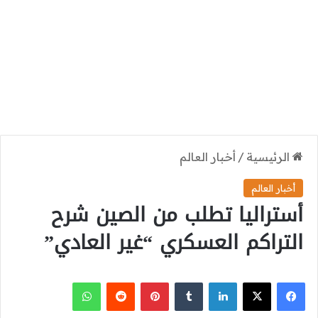
الرئيسية
/
أخبار العالم
أخبار العالم
أستراليا تطلب من الصين شرح
التراكم العسكري “غير العادي”
‫X
فيسبوك
لينكدإن
بينتيريست
واتساب