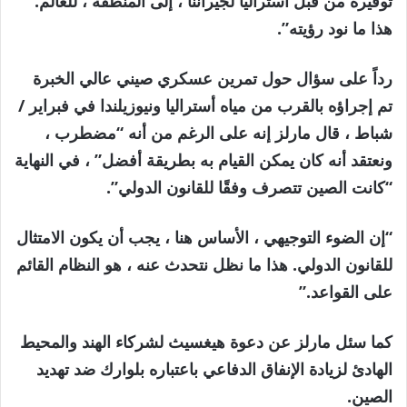
توفيره من قبل أستراليا لجيراننا ، إلى المنطقة ، للعالم.
هذا ما نود رؤيته”.
رداً على سؤال حول تمرين عسكري صيني عالي الخبرة
تم إجراؤه بالقرب من مياه أستراليا ونيوزيلندا في فبراير /
شباط ، قال مارلز إنه على الرغم من أنه “مضطرب ،
ونعتقد أنه كان يمكن القيام به بطريقة أفضل” ، في النهاية
“كانت الصين تتصرف وفقًا للقانون الدولي”.
“إن الضوء التوجيهي ، الأساس هنا ، يجب أن يكون الامتثال
للقانون الدولي. هذا ما نظل نتحدث عنه ، هو النظام القائم
على القواعد.”
كما سئل مارلز عن دعوة هيغسيث لشركاء الهند والمحيط
الهادئ لزيادة الإنفاق الدفاعي باعتباره بلوارك ضد تهديد
الصين.