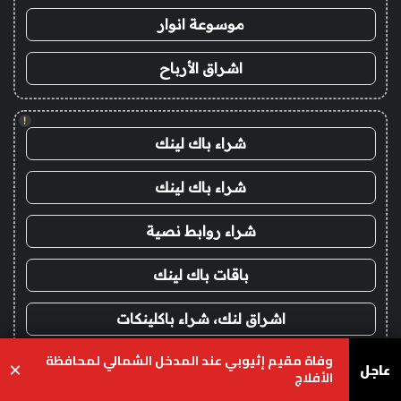
موسوعة انوار
اشراق الأرباح
!
شراء باك لينك
شراء باك لينك
شراء روابط نصية
باقات باك لينك
اشراق لنك، شراء باكلينكات
وفاة مقيم إثيوبي عند المدخل الشمالي لمحافظة
اعلانات الباك لينك
عاجل
×
الأفلاج
يسبوك
‫X
واتساب
تيلقرام