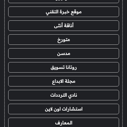
موقع خبرة التقني
أناقة أنثى
متورخ
مدسن
روتانا تسويق
مجلة الابداع
نادي الترددات
استشارات اون لاين
المعارف