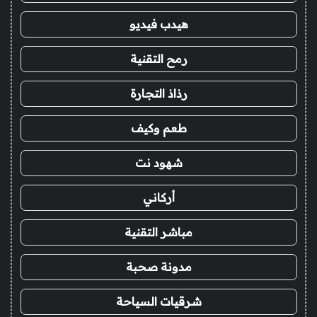
هيدب فيديو
رمح التقنية
رذاذ التجارة
طعم وكيف
شهود نت
أركاني
مباشر التقنية
مدونة صحبة
شرقيات السياحة