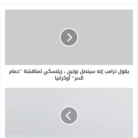
يقول
ترامب
إنه
سيتصل
بوتين
،
زيلنسكي
لمناقشة
"حمام
يقول ترامب إنه سيتصل بوتين ، زيلنسكي لمناقشة "حمام
الدم"
الدم" أوكرانيا
أوكرانيا
توقع
ما
هو
غير
متوقع
في
عام
2025