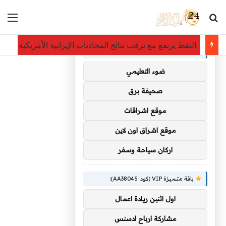
بحث عن
الق
×
توصيات :
مجلس الشؤون الاقتصادية يستعرض أداء الميزانية ويُحاط بتصدر
باقة متميزة VIP (كود: AA35872):
ضوء التعليمي
صحيفة برق
موقع اشراقات
موقع اشراق اون لاين
اركان سياحة وسفر
باقة متميزة VIP (كود: AA38045):
اول اثنين ريادة اعمال
مشاركة ارباح ادسنس