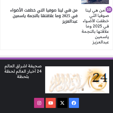
من هي لينا صوفيا التي خطفت الأضواء
في 2025 وما علاقتها بالنجمة ياسمين
عبدالعزيز
صحيفة اشراق العالم
24 أخبار العالم لحظة
بلحظة
‫X
فيسبوك
‫YouTube
انستقرام