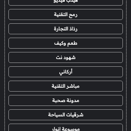
هيدب فيديو
رمح التقنية
رذاذ التجارة
طعم وكيف
شهود نت
أركاني
مباشر التقنية
مدونة صحبة
شرقيات السياحة
موسوعة انوار