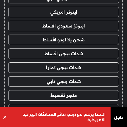
ايتونز امريكي
ايتونز سعودي اقساط
شحن يلا لودو اقساط
شدات ببجي اقساط
شدات ببجي تمارا
شدات ببجي تابي
متجر تقسيط
شدات ببجي اقساط
النفط يرتفع مع ترقب نتائج المحادثات الإيرانية
عاجل
×
الأمريكية
شدات ببجي تمارا
يسبوك
‫X
واتساب
تيلقرام