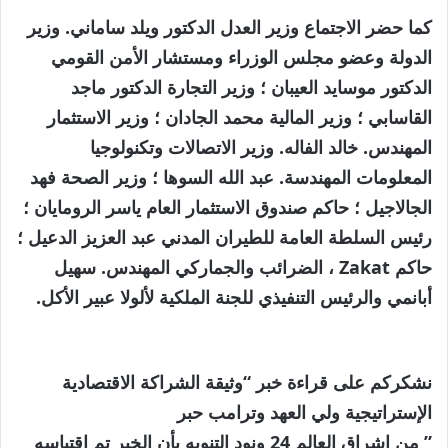
كما حضر الاجتماع وزير العدل الدكتور ويلد ساماني. وزير
الدولة وعضو مجلس الوزراء ومستشار الأمن القومي
الدكتور موسايد العيبان ؛ وزير التجارة الدكتور ماجد
القاسابي ؛ وزير المالية محمد الجادان ؛ وزير الاستثمار
المهندس. خالد الفاله. وزير الاتصالات وتكنولوجيا
المعلومات المهندسة. عبد الله السوها ؛ وزير الصحة فهد
الجالاجيل ؛ حاكم صندوق الاستثمار العام ياسر الرومايان ؛
رئيس السلطة العامة للطيران المدني عبد العزيز الدعيل ؛
حاكم Zakat ، الضرائب والجماركي المهندس. سهيل
أبانمي والرئيس التنفيذي للجنة الملكية لألولا عبير الأكل.
نشكركم على قراءة خبر “وثيقة الشراكة الاقتصادية
الإستراتيجية ولي العهد وترامب حبر
” من اشراق العالم 24 ونود التنويه بأن الخبر تم اقتباسه