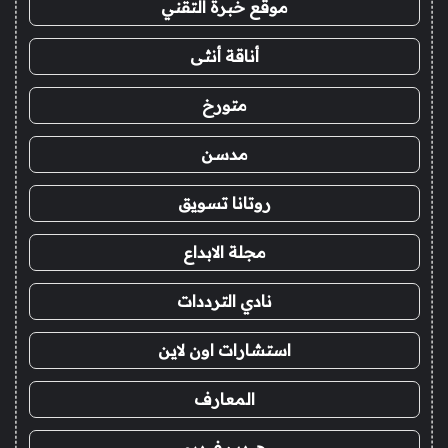
موقع خبرة التقني
أناقة أنثى
متورخ
مدسن
روتانا تسويق
مجلة الابداع
نادي الترددات
استشارات اون لاين
المعارف