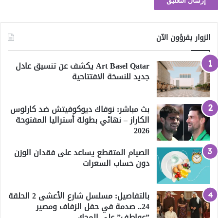
الزوار يقرؤون الآن
Art Basel Qatar يكشف عن تنسيق عادل
جديد للنسخة الافتتاحية
بث مباشر: نوفاك ديوكوفيتش ضد كارلوس
الكاراز – نهائي بطولة أستراليا المفتوحة
2026
الصيام المتقطع يساعد على فقدان الوزن
دون حساب السعرات
بالتفاصيل: مسلسل شارع الأعشى 2 الحلقة
24.. صدمة في حفل الزفاف ومصير
”عواطف” على المحك