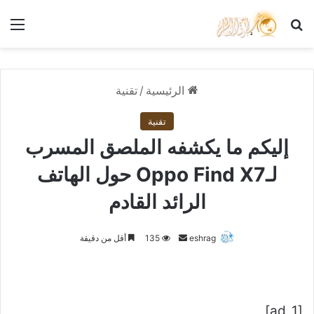
بحث عن
الق
الرئيسية
/
تقنية
تقنية
إليكم ما يكشفه الملصق المسرب
لـOppo Find X7 حول الهاتف
الرائد القادم
أرسل
eshrag
135
أقل من دقيقة
بريدا
إلكترونيا
[ad_1]