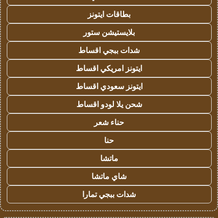
بطاقات ايتونز
بلايستيشن ستور
شدات ببجي اقساط
ايتونز امريكي اقساط
ايتونز سعودي اقساط
شحن يلا لودو اقساط
حناء شعر
حنا
ماتشا
شاي ماتشا
شدات ببجي تمارا