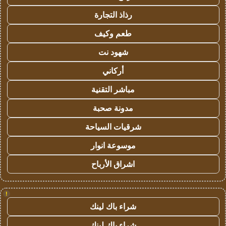
رذاذ التجارة
طعم وكيف
شهود نت
أركاني
مباشر التقنية
مدونة صحبة
شرقيات السياحة
موسوعة انوار
اشراق الأرباح
!
شراء باك لينك
شراء باك لينك