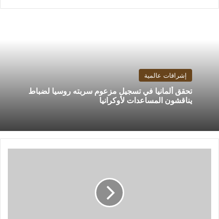
إشراقات عالمية
تحقق ألمانيا في تسجيل مزعوم سربته روسيا لضباط
يناقشون المساعدات لأوكرانيا
نيرة
الأحمر:
ننتظر
فوز
هشام
نصر
لكى