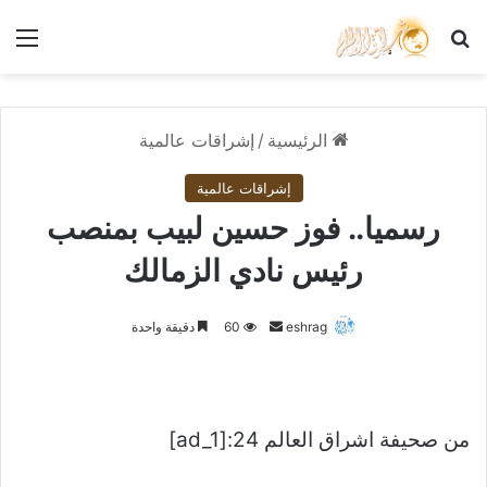
بحث عن
الق
الرئيسية
/
إشراقات عالمية
إشراقات عالمية
رسميا.. فوز حسين لبيب بمنصب
رئيس نادي الزمالك
أرسل
eshrag
60
دقيقة واحدة
بريدا
إلكترونيا
من صحيفة اشراق العالم 24:[ad_1]