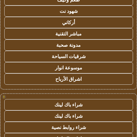
شهود نت
أركاني
مباشر التقنية
مدونة صحبة
شرقيات السياحة
موسوعة انوار
اشراق الأرباح
!
شراء باك لينك
شراء باك لينك
شراء روابط نصية