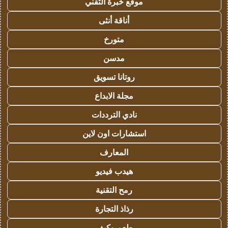
موقع خبرة التقني
أناقة أنثى
متورخ
مدسن
روتانا تسويق
مجلة الابداع
نادي الترددات
استشارات اون لاين
المعارف
هيدب فيديو
رمح التقنية
رذاذ التجارة
طعم وكيف