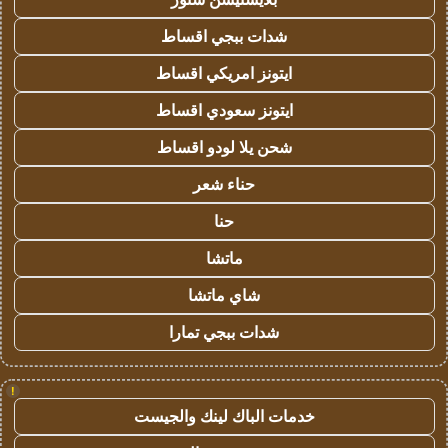
شدات ببجي اقساط
ايتونز امريكي اقساط
ايتونز سعودي اقساط
شحن يلا لودو اقساط
حناء شعر
حنا
ماتشا
شاي ماتشا
شدات ببجي تمارا
!
خدمات الباك لينك والجيست