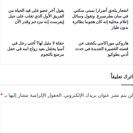
انفجار يلحق أضرارا بمبنى سكني
يقول آخر عضو على قيد الحياة من
في سان بطرسبرغ. وتقول وسائل
الفريق الأول الذي تغلب على جبل
إعلام محلية إنه كان هجوما بطائرة
إيفرست إنه مزدحم وقذر الآن
بدون طيار
هاروكي موراكامي يكشف عن
حفلة لا مثيل لها؟ أغنى رجل في
قصته القصيرة الجديدة في حدث
آسيا يحتفل بعيد زواج ابنه في حفل
أدبي بطوكيو
مرصع بالنجوم
اترك تعليقاً
لن يتم نشر عنوان بريدك الإلكتروني.
الحقول الإلزامية مشار إليها بـ
*
ا
ل
ت