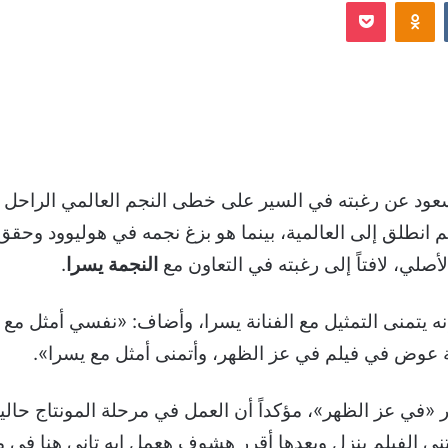
Odnoklassniki
‫Pocket
إلكترونيا
عود عن رغبته في السير على خطى النجم العالمي الراحل 
م انطلق إلى العالمية، بينما هو بزغ نجمه في هوليوود وحقق 
أصلي، لافتاً إلى رغبته في التعاون مع
النجمة يسرا
.
نه يتمنى التمثيل مع الفنانة يسرا، وأضاف: «نفسي أمثل مع
 عوض في فيلم في عز الظهر، وأتمنى أمثل مع يسرا».
«في عز الظهر»، مؤكداً أن العمل في مرحلة المونتاج حالي
تني الفيلم ينزل وبعدها أقرر هشوف هعمل إيه تاني هنا في 