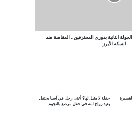
مقتل 3 أشخاص في غارة جوية روسية
بطائرة بدون طيار على مدينة أوديسا
الساحلية الأوكرانية
الجولة الثانية بدورى المحترفين.. المقاصة ضد
السكة الأبرز
لقصيرة
حفلة لا مثيل لها؟ أغنى رجل في آسيا يحتفل
بعيد زواج ابنه في حفل مرصع بالنجوم