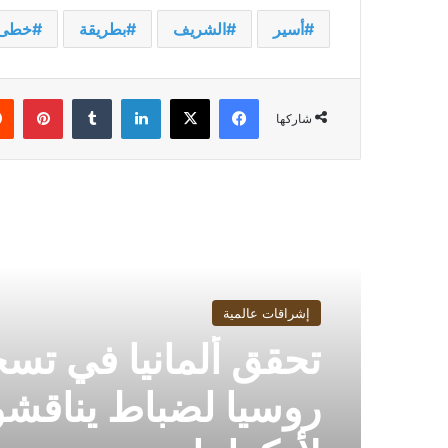
أسير
الشريف
بطريقة
خطى
فيسبوك
‫X
لينكدإن
بينت
شاركها
أقرأ التالي
إشراقات عالمية
تحقق ألمانيا في تس
روسيا لضباط يناقش