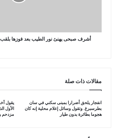
بلقب
ساوث
ويسترن
للإسكواش
أشرف صبحى يهنئ نور الطيب بعد فوزها بلق
مقالات ذات صلة
انفجار يلحق أضرارا بمبنى سكني في سان
يقول آخر
بطرسبرغ. وتقول وسائل إعلام محلية إنه كان
الأول ال
هجوما بطائرة بدون طيار
مزدحم وق