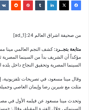
فيسبوك
‫X
لينكدإن
بينتيريست
من صحيفة اشراق العالم 24:[ad_1]
متابعة بتجــرد:
كشف النجم العالمي مينا مس
مؤكداً أن الشريف بدأ من السينما المصرية ث
السينما المصرية وتحقيق النجاح داخل بلده ال
وقال مينا مسعود، في تصريحات تلفزيونية، إ
مثلت مع شيرين رضا وإيمان العاصي وجميلة
وتحدث مينا مسعود عن فيلمه الأول في مصر 
السينمائي خلال الفترة المقبلة، وقال: «مس