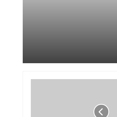
غرق سفينة هاجمها المتمردون
الحوثيون في اليمن في وقت سابق
في البحر الأحمر
جندي من جنوب أفريقيا يقتل زميله
ويقتل نفسه في شرق الكونغو
والدة نافالني تجلب الزهور إلى قبره
بعد يوم من حضور الآلاف جنازته في
موسكو
يتقدم المتشددون في الانتخابات
البرلمانية الإيرانية التي ربما شهدت
نسبة مشاركة منخفضة بشكل قياسي