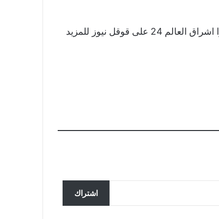
نشكر لكم اهتمامكم وقراءتكم لخبر مينا مسعود: أسير على خطى عمر الشريف.. بطريقة معاكسة تابعوا اشراق العالم 24 على قوقل نيوز للمزيد
تحقق ألمانيا في تسجيل مزعوم
سربته روسيا لضباط يناقشون
اشتراك
المساعدات لأوكرانيا