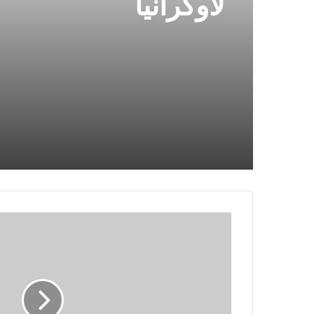
لأوكرانيا
أشرف
صبحى
يهنئ
نور
الطيب
بعد
فوزها