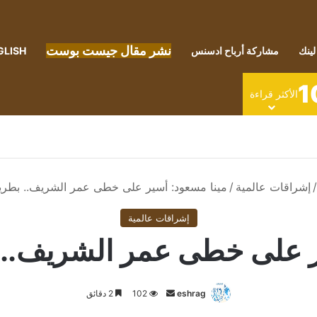
نشر مقال جيست بوست
لينك
مشاركة أرباح ادسنس
GLISH
1
الأكثر قراءة
/
إشراقات عالمية
/
مينا مسعود: أسير على خطى عمر الشريف.. بطري
إشراقات عالمية
ر على خطى عمر الشريف..
أرسل
eshrag
102
2 دقائق
بريدا