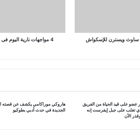
بدورى
المحترفين..
المقاصة
ضد
السكة
الأبرز
ب ساوث ويسترن للإسكواش
4 مواجهات نارية اليوم فى 
 عضو على قيد الحياة من الفريق
هاروكي موراكامي يكشف عن قصته ا
ذي تغلب على جبل إيفرست إنه
الجديدة في حدث أدبي بطوكيو
ذر الآن