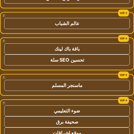
!
عالم الشباب
!
باقة باك لينك
تحسين SEO سلة
!
ماسنجر المسلم
!
ضوء التعليمي
صحيفة برق
موقع اشراقات