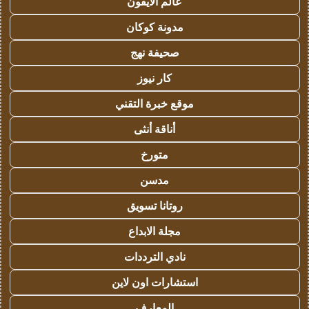
عالم الايفون
مدونة كوكان
صحيفة نهج
كار نيوز
موقع خبرة التقني
أناقة أنثى
متورخ
مدسن
روتانا تسويق
مجلة الابداع
نادي الترددات
استشارات اون لاين
المعارف