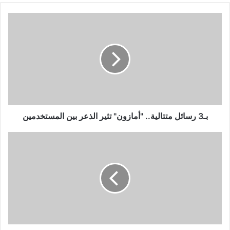
بـ3
رسائل
متتالية..
"أمازون"
تثير
الذعر
بين
المستخدمين
بـ3 رسائل متتالية.. "أمازون" تثير الذعر بين المستخدمين
من
المقرر
ظهور
Samsung
Galaxy
S23
FE
مع
Exynos