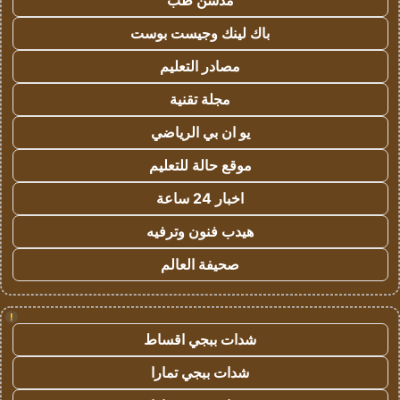
مدسن طب
باك لينك وجيست بوست
مصادر التعليم
مجلة تقنية
يو ان بي الرياضي
موقع حالة للتعليم
اخبار 24 ساعة
هيدب فنون وترفيه
صحيفة العالم
!
شدات ببجي اقساط
شدات ببجي تمارا