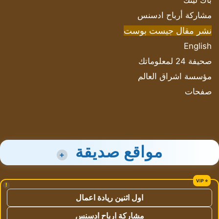
باك لينك
مشاركة أرباح ادسنس
نشر مقال جيست بوست
English
صحيفة 24 لمعلوماتك
مؤسسة اشراق العالم
صفحات
مواقع صديقة
+
!
اول اثنين ريادة اعمال
مشاركة ارباح ادسنس