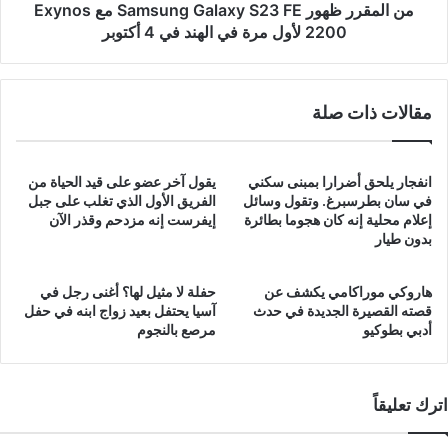
2200
من المقرر ظهور Samsung Galaxy S23 FE مع Exynos
لأول
2200 لأول مرة في الهند في 4 أكتوبر
مرة
في
الهند
في
مقالات ذات صلة
4
أكتوبر
انفجار يلحق أضرارا بمبنى سكني
يقول آخر عضو على قيد الحياة من
في سان بطرسبرغ. وتقول وسائل
الفريق الأول الذي تغلب على جبل
إعلام محلية إنه كان هجوما بطائرة
إيفرست إنه مزدحم وقذر الآن
بدون طيار
هاروكي موراكامي يكشف عن
حفلة لا مثيل لها؟ أغنى رجل في
قصته القصيرة الجديدة في حدث
آسيا يحتفل بعيد زواج ابنه في حفل
أدبي بطوكيو
مرصع بالنجوم
اترك تعليقاً