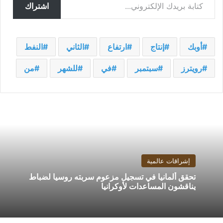
اشتراك
أوبك
إنتاج
ارتفاع
الثاني
النفط
رويترز
سبتمبر
في
للشهر
من
إشراقات عالمية
تحقق ألمانيا في تسجيل مزعوم سربته روسيا لضباط
يناقشون المساعدات لأوكرانيا