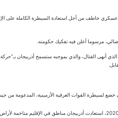
 عسكري خاطف من أجل استعادة السيطرة الكاملة على الإقلي
فصالي، مرسوما أعلن فيه تفكيك حكومته.
لذي أنهى القتال، والذي بموجبه ستسمح أذربيجان بـ”حركة
ابل.
ان خضع لسيطرة القوات العرقية الأرمينية، المدعومة من جيش
خلال حرب استمرت 6 أسابيع في عام 2020، استعادت أذربيجان مناطق في الإقلي