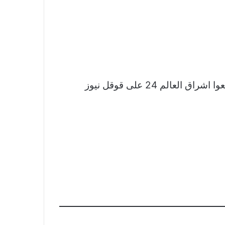
نشكر لكم اهتمامكم وقراءتكم لخبر إسدال الستار على جمهورية كاراباخ.. واتهامات بالتطهير العرقي تابعوا اشراق العالم 24 على قوقل نيوز