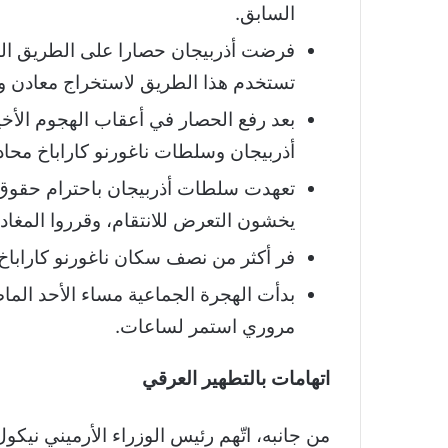
السابق.
فرضت أذربيجان حصارا على الطريق الوح
تستخدم هذا الطريق لاستخراج معادن وش
بعد رفع الحصار في أعقاب الهجوم الأ
أذربيجان وسلطات ناغورنو كاراباخ محاد
يخشون التعرض للانتقام، وقرروا المغادرة
فر أكثر من نصف سكان ناغورنو كاراباخ – وعددهم أكثر من 65 ألف شخص – إلى أرميني
بدأت الهجرة الجماعية مساء الأحد الماض
مروري استمر لساعات.
اتهامات بالتطهير العرقي
من جانبه، اتّهم رئيس الوزراء الأرميني نيكو