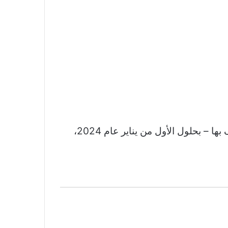
أعلنت حكومة إقليم ناغورنو كاراباخ الانفصالية، الخميس، تفكيك نفسها وانتهاء الجمهورية – غير المعترف بها – بحلول الأول من يناير عام 2024،