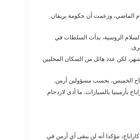
عام الماضي، وزعمت أن حكومة يريفان
السلام الروسية، بدأت السلطات في
رى.
 سلطات أذربيجان باحترام حقوق الأرمن في الإقليم، واستعادة الإمدادات بعد حصار دام 10 أشهر، لكن عدد هائل من السكان المحليين
اخ بأرمينيا بالسيارات، ما أدى لازدحام
كاراباخ، مؤكدا أنه لن يبقى أي أرمن في