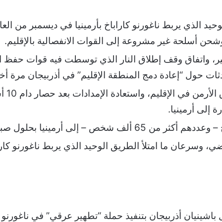
يد الذي يربط ناغورنو كاراباخ بأرمينيا في ديسمبر من ال
حن أسلحة غير مشروعة إلى القوات الانفصالية بالإقليم.
خير، واتفاق وقف إطلاق النار الذي توسطت فيه قوات حفظ 
ثات حول “إعادة دمج المنطقة الإقليم” في أذربيجان مرة أخ
تعهدت
 إلى أرمينيا.
ا بحلول صباح الخميس، بحسب مسؤولين أرمن.
ي، وسرعان ما امتلأ الطريق الوحيد الذي يربط ناغورنو كاراب
ل باشينيان أذربيجان بتنفيذ حملة “تطهير عرقي” في ناغورنو 