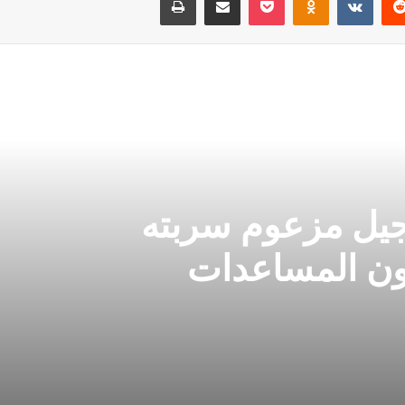
جيل مزعوم سربته
ون المساعدات