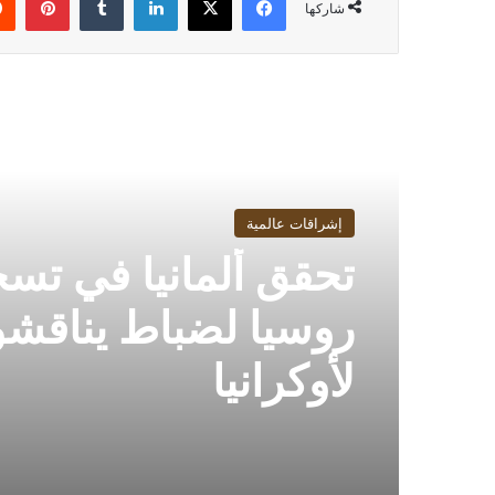
شاركها
أقرأ التالي
إشراقات عالمية
تحقق ألمانيا في تس
روسيا لضباط يناقش
لأوكرانيا