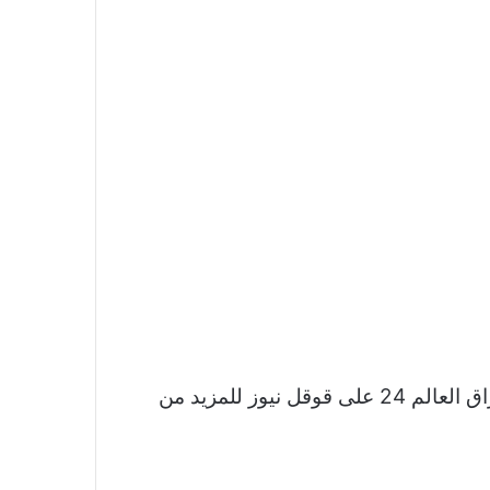
نشكر لكم اهتمامكم وقراءتكم لخبر انفجار في مصنع بولاية إلينوي يصيب عددا من الموظفين تابعوا اشراق العالم 24 على قوقل نيوز للمزيد من