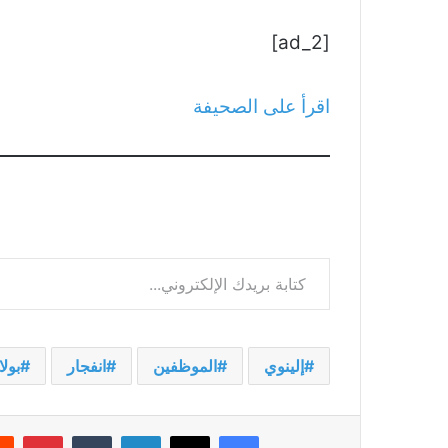
[ad_2]
اقرأ على الصحيفة
كتابة بريدك الإلكتروني...
إلينوي
الموظفين
انفجار
بولا
فيسبوك
‫X
لينكدإن
بينت