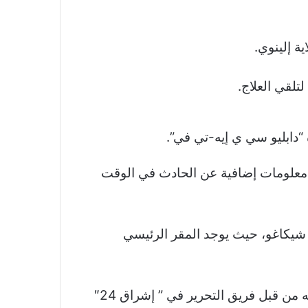
ة إلينوي.
تلقي العلاج.
“دابليو سي ي إيه-تي في”.
لك معلومات إضافية عن الحادث في الوقت
 سبرينغفيلد، وحوالي 289 كيلومترا جنوب شرقي شيكاغو، حيث يوجد المقر الرئيسي
والجدير بالذكر أن خبر انفجار في مصنع بولاية إلينوي يصيب عددا من الموظفين تم اقتباسه والتعديل عليه من قبل فريق التحرير في ” إشراق 24″