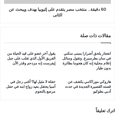
ويبحث
عن
60 دقيقة.. منتخب مصر يتقدم على إثيوبيا بهدف ويبحث عن
الثانى
الثانى
مقالات ذات صلة
انفجار يلحق أضرارا بمبنى سكني
يقول آخر عضو على قيد الحياة من
في سان بطرسبرغ. وتقول وسائل
الفريق الأول الذي تغلب على جبل
إعلام محلية إنه كان هجوما بطائرة
إيفرست إنه مزدحم وقذر الآن
بدون طيار
هاروكي موراكامي يكشف عن
حفلة لا مثيل لها؟ أغنى رجل في
قصته القصيرة الجديدة في حدث
آسيا يحتفل بعيد زواج ابنه في حفل
أدبي بطوكيو
مرصع بالنجوم
اترك تعليقاً