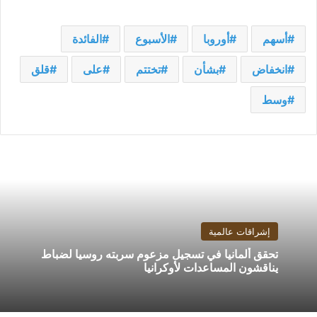
أسهم
أوروبا
الأسبوع
الفائدة
انخفاض
بشأن
تختتم
على
قلق
وسط
إشراقات عالمية
تحقق ألمانيا في تسجيل مزعوم سربته روسيا لضباط
يناقشون المساعدات لأوكرانيا