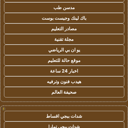
مدسن طب
باك لينك وجيست بوست
مصادر التعليم
مجلة تقنية
يو ان بي الرياضي
موقع حالة للتعليم
اخبار 24 ساعة
هيدب فنون وترفيه
صحيفة العالم
!
شدات ببجي اقساط
شدات ببجي تمارا