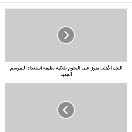
البنك
الأهلى
يفوز
على
النجوم
بثلاثية
نظيفة
استعدادا
للموسم
الجديد
البنك الأهلى يفوز على النجوم بثلاثية نظيفة استعدادا للموسم
الجديد
60
دقيقة..
منتخب
مصر
يتقدم
على
إثيوبيا
بهدف