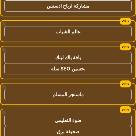
مشاركة ارباح ادسنس
!
عالم الشباب
!
باقة باك لينك
تحسين SEO سلة
!
ماسنجر المسلم
!
ضوء التعليمي
صحيفة برق