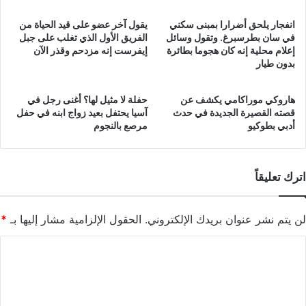
انفجار يلحق أضرارا بمبنى سكني
يقول آخر عضو على قيد الحياة من
في سان بطرسبرغ. وتقول وسائل
الفريق الأول الذي تغلب على جبل
إعلام محلية إنه كان هجوما بطائرة
إيفرست إنه مزدحم وقذر الآن
بدون طيار
هاروكي موراكامي يكشف عن
حفلة لا مثيل لها؟ أغنى رجل في
قصته القصيرة الجديدة في حدث
آسيا يحتفل بعيد زواج ابنه في حفل
أدبي بطوكيو
مرصع بالنجوم
اترك تعليقاً
لن يتم نشر عنوان بريدك الإلكتروني.
الحقول الإلزامية مشار إليها بـ
*
ا
ل
ت