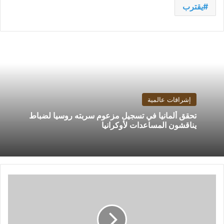
يقترب
إشراقات عالمية
تحقق ألمانيا في تسجيل مزعوم سربته روسيا لضباط
يناقشون المساعدات لأوكرانيا
اليمن..
وفاة
أكثر
من
400