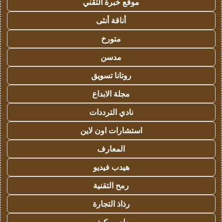
موقع خبرة التقني
أناقة أنثى
متورخ
مدسن
روتانا تسويق
مجلة الابداع
نادي الترددات
استشارات اون لاين
المعارف
هيدب فيديو
رمح التقنية
رذاذ التجارة