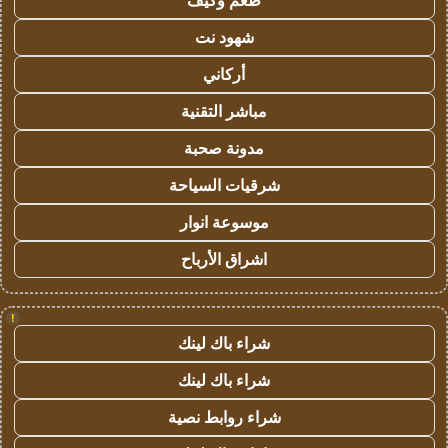
طعم وكيف
شهود نت
أركاني
مباشر التقنية
مدونة صحبة
شرقيات السياحة
موسوعة انوار
اشراق الأرباح
!
شراء باك لينك
شراء باك لينك
شراء روابط نصية