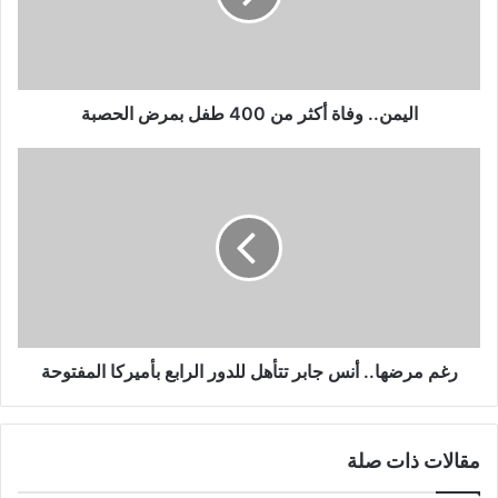
طفل
بمرض
الحصبة
اليمن.. وفاة أكثر من 400 طفل بمرض الحصبة
رغم
مرضها..
أنس
جابر
تتأهل
للدور
الرابع
بأميركا
المفتوحة
رغم مرضها.. أنس جابر تتأهل للدور الرابع بأميركا المفتوحة
مقالات ذات صلة