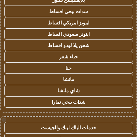
بلايستيشن ستور
شدات ببجي اقساط
ايتونز امريكي اقساط
ايتونز سعودي اقساط
شحن يلا لودو اقساط
حناء شعر
حنا
ماتشا
شاي ماتشا
شدات ببجي تمارا
!
خدمات الباك لينك والجيست