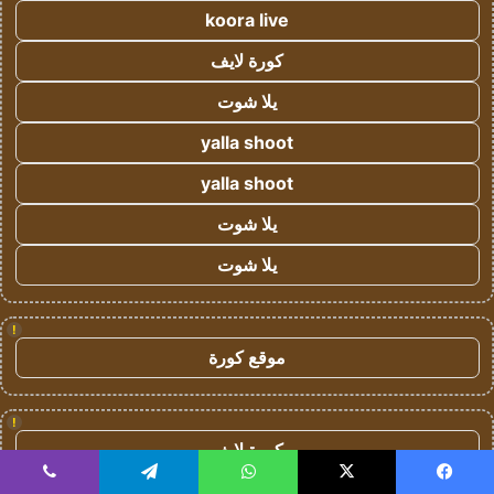
koora live
كورة لايف
يلا شوت
yalla shoot
yalla shoot
يلا شوت
يلا شوت
!
موقع كورة
!
كورة لايف
koora live
يسبوك
‫X
واتساب
تيلقرام
ڤايبر