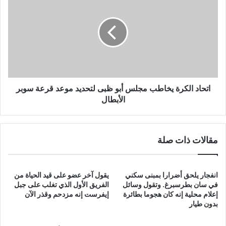
الكرة
يخاطب
مجلس
أبو
ظبى
لتحديد
موعد
قرعة
سوبر
اتحاد الكرة يخاطب مجلس أبو ظبى لتحديد موعد قرعة سوبر
الأبطال
الأبطال
مقالات ذات صلة
انفجار يلحق أضرارا بمبنى سكني
يقول آخر عضو على قيد الحياة من
في سان بطرسبرغ. وتقول وسائل
الفريق الأول الذي تغلب على جبل
إعلام محلية إنه كان هجوما بطائرة
إيفرست إنه مزدحم وقذر الآن
بدون طيار