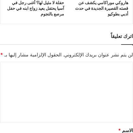
هاروكي موراكامي يكشف عن
حفلة لا مثيل لها؟ أغنى رجل في
قصته القصيرة الجديدة في حدث
آسيا يحتفل بعيد زواج ابنه في حفل
أدبي بطوكيو
مرصع بالنجوم
اترك تعليقاً
لن يتم نشر عنوان بريدك الإلكتروني.
الحقول الإلزامية مشار إليها بـ
*
ا
ل
ت
ع
ل
ي
ق
*
الاسم
*