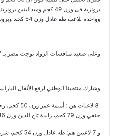
وواحده للاعب طه عادل وزن 54 كجم وبرونزية للاعبه اميمه عمر وبرونزية المجموع للاعبه راندا تاج الدين وزن 86 كجم .
وعلى صعيد منافسات الرواد توجت مصر بـ 7 ميداليات بواقع 4 ذهبيات وفضيتين و برونزية واحدة .
وشارك منتخبنا الوطني لرفع الأثقال الباراليمبي في البط
حنفي وزن 79 كجم، راندة تاج الدين وزن 86 كجم، نادية فكري وزن +86 كجم، أماني الدسوقي وزن +86كجم