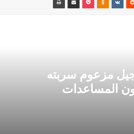
جيل مزعوم سربته
ون المساعدات