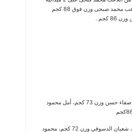
برونزية فى وزن 49 كجم وميداليتين برونزيتين للاعب محمد المنياوى وزن 59 كجم ، وواحدة برونزية للاعب محمد صبحى وزن فوق 88 كجم
8 لاعبات هن : أميمة عمر وزن 50 كجم، رحاب رضوان وزن 55 كجم، فاطمة محروس وزن 61 كجم، و صفاء حسن وزن 73 كجم، أمل محمود
و 7 لاعبين هم: طه عادل وزن 54 كجم، شريف عثمان وزن 59 كجم، محمد سعد المنياوي وزن 59 كجم، شعبان الدسوقي وزن 72 كجم، محمود