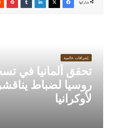
شاركها
أقرأ التالي
إشراقات عالمية
تحقق ألمانيا في تس
روسيا لضباط يناقش
لأوكرانيا