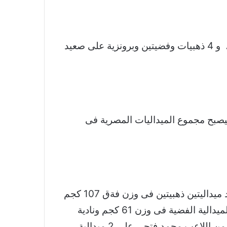
وعلى مستوى الناشئين حقق منتخب الناشئين 8 ميداليات منها 4 ذهبيات وفضية وبرونزية فى الموازين ، و 4 ذهبيات وفضيتين وبرونزية على صعيد
 وفضيتين وبرونزية واحده ليصبح مجموع الميداليات المصرية فى
حيث حقق كلا من اللاعبين اسلام منجى ذهبية وفضية المجموع فى وزن 80 كجم فيما حقق مروان أحمد ميداليتين ذهبيتين فى وزن فةق 107 كجم
وحصلت رحاب رضوان على الميدالية الذهبية فى وزن 55 كجم ، وحققت اللاعبه فاطمه محروس على الميدالية الفضية فى وزن 61 كجم ونادية
فكرى تحصل على فضية فوق ال 86 كجم وحصل هادى صموئيل 2 فضه فى وزن 49 كجم فيما حقق كلاً من اللاعب محمد فتحى على 2 ميدالية