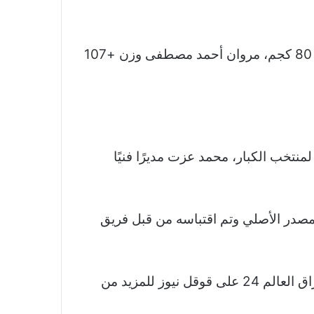
بالإضافة إلى 4 ناشئين وهم: محمد فتحي وزن 49 كجم، هادي صموئيل وزن 49 كجم، إسلام منجي وزن 80 كجم، مروان أحمد مصطفى وزن +107
 لمنتخب الكبار، محمد عزت مديرًا فنيًا
طولة العالم لرفع الأثقال 2025 قد سبق نشره عبر المصدر الأصلي وتم اقتباسه من قبل فريق
نشكر لكم اهتمامكم وقراءتكم لخبر مصر تتسلم علم تنظيم بطولة العالم لرفع الأثقال 2025 تابعوا اشراق العالم 24 على قوقل نيوز للمزيد من