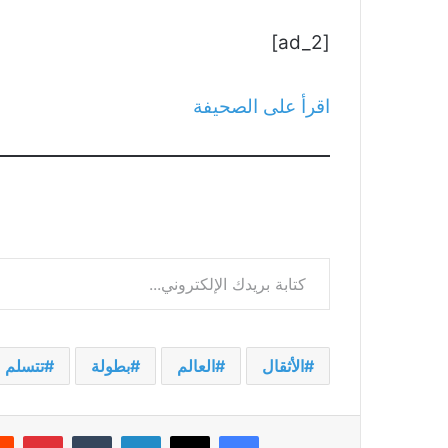
[ad_2]
اقرأ على الصحيفة
كتابة بريدك الإلكتروني...
الأثقال
العالم
بطولة
تتسلم
فيسبوك
‫X
لينكدإن
بينت