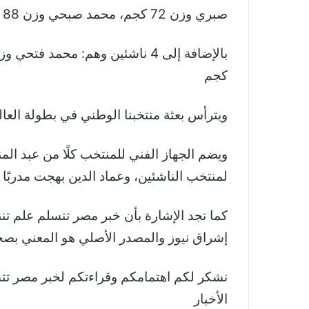
صبري وزن 72 كجم، محمد صبحي وزن 88 كجم، هاني محسن وزن 97 كجم.
كجم
ويترأس بعثة منتخبنا الوطني في بطولة العال
ويضم الجهاز الفني للمنتخب كلًا من عبد المنع
لمنتخب الناشئين، وعماد الدين بهجت مدربًا و
إشراق نيوز والمصدر الأصلي هو المعني بصح
الأخبار