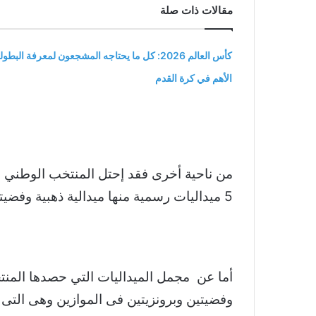
مقالات ذات صلة
كأس العالم 2026: كل ما يحتاجه المشجعون لمعرفة البطول
الأهم في كرة القدم
من ناحية أخرى فقد إحتل المنتخب الوطني لرف
5 ميداليات رسمية منها ميدالية ذهبية وفضيتين و برونزيتين فى جدول الترتيب العام للبطولة
وفضيتين وبرونزيتين فى الموازين وهى التى تم احتسابها رسميا