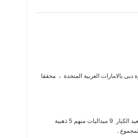
 دبى بالامارات العربية المتحدة ، محققا
أما عن مجمل الميداليات التي حصدها المنتخب في البطولة فهي 24 ميدالية مقسمة كالتالى : على صعيد الكبار 9 ميداليات منهم 5 ذهبية