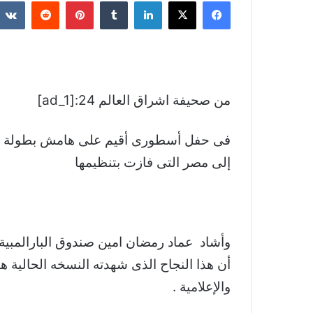
فيسبوك
‫X
لينكدإن
بينتيريست
من صحيفة اشراق العالم 24:[ad_1]
إلى مصر التى فازت بتنظيمها
وأشاد عماد رمضان امين صندوق البارالمبية ا
أن هذا النجاح الذى شهدته النسخه الحالية هو
والإعلامية .