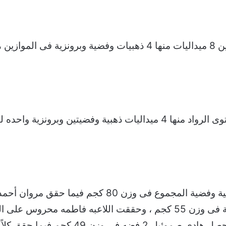
فيما حصلت مصر على 7 ميداليات على مستوى الرواد منها 4 ميداليات ذهبية