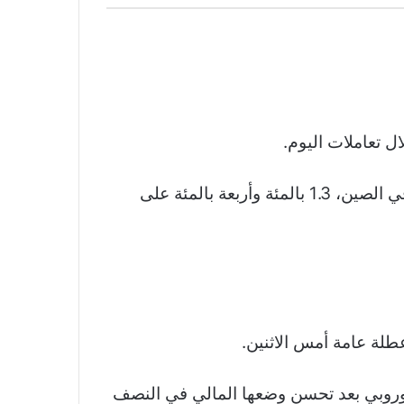
وارتفع سهما بنك “إتش.إس.بي.سي”، أكبر بنك في أوروبا، وشركة التأمين برودنشال، التي لديها أعمال في الصين، 1.3 بالمئة وأربعة بالمئة على
أعلى مكاسب على المؤشر الأوروبي بعد تحسن وضعها المالي في النصف