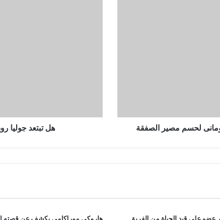
تبتعد
جوليا
روبرتس
عن
حياة
الأضواء
في
هوليوود؟
رومانى لحسم مصير الصفقة
هل تبتعد جوليا ر
 عضو على قيد الحياة من الفريق
هاروكي موراكامي يكشف عن قصته ا