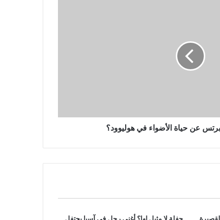
يتقدم المتشددون في الانتخابات
البرلمانية الإيرانية التي ربما شهدت
نسبة مشاركة منخفضة بشكل قياسي
مقتل 3 أشخاص في غارة جوية روسية
بطائرة بدون طيار على مدينة أوديسا
الساحلية الأوكرانية
وبرتس عن حياة الأضواء في هوليوود؟
لقصيرة
حفلة لا مثيل لها؟ أغنى رجل في آسيا يحتفل