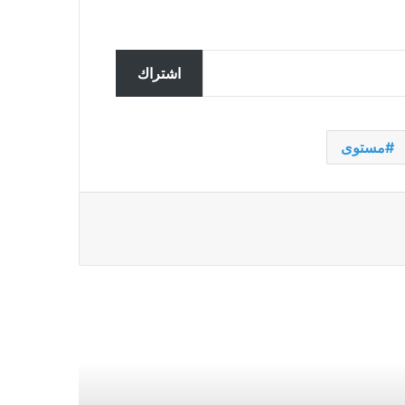
تحقق ألمانيا في تسجيل مزعوم
سربته روسيا لضباط يناقشون
اشتراك
المساعدات لأوكرانيا
ملك النرويج في المستشفى يحصل
مستوى
على جهاز تنظيم ضربات القلب في
ماليزيا بعد مرضه أثناء العطلة
غارات إسرائيلية تقتل 7 من عناصر
حزب الله في جنوب لبنان
إن الفوضى القاتلة التي شهدتها قافلة
المساعدات إلى غزة هي رمز لليأس
الذي يلف المنطقة