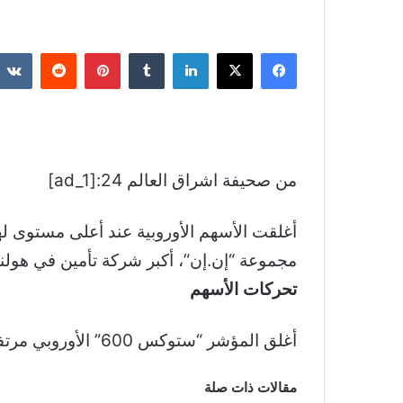
فيسبوك
‫X
لينكدإن
بينتيريست
من صحيفة اشراق العالم 24:[ad_1]
أغلقت الأسهم الأوروبية عند أعلى مستوى له
مجموعة “إن.إن”، أكبر شركة تأمين في هولند
تحركات الأسهم
أغلق المؤشر “ستوكس 600” الأوروبي مرتفعا واحدا بالمئة وسط مكاسب واسعة النطاق، مسجلا أفضل أداء له ليومين متتالين خلال أكثر من شهر.
مقالات ذات صلة