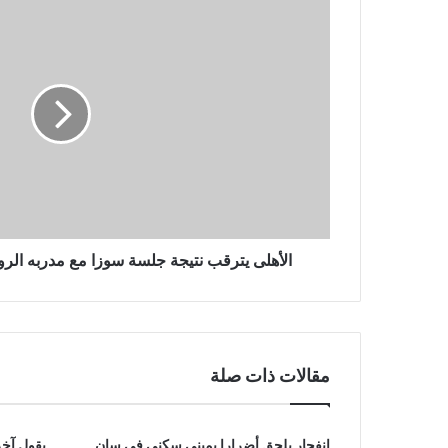
يترقب
نتيجة
جلسة
سوزا
مع
مدربه
الرومانى
لحسم
مصير
الصفقة
الأهلى يترقب نتيجة جلسة سوزا مع مدربه ال
مقالات ذات صلة
انفجار يلحق أضرارا بمبنى سكني في سان
يقول آخر