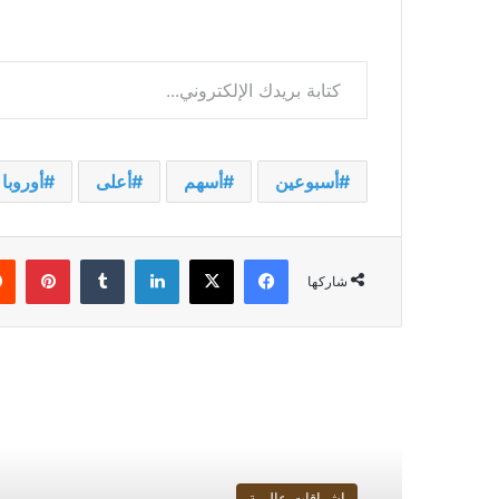
كتابة بريدك الإلكتروني...
أسبوعين
أسهم
أعلى
أوروبا
فيسبوك
‫X
لينكدإن
بينت
شاركها
أقرأ التالي
إشراقات عالمية