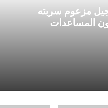
جيل مزعوم سربته
ون المساعدات
هل