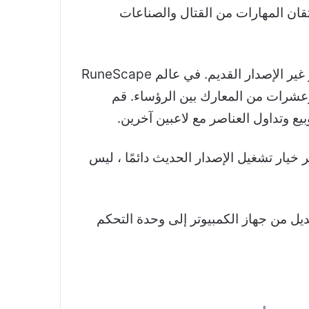
قان المهارات من القتال والصناعات
حتى أن هناك مدرسة Old School RuneScape للمتطرفين الذين لا يمكنهم ببساطة أخذ أي شيء آخر غير الإصدار القديم. في عالم RuneScape
في تنظيم أسلوب لعبك بالطريقة التي تريدها ، وتنغمس في أكثر من 100 مهمة وعشرات من المعارك بين الرؤساء. قم
ع وتداول العناصر مع لاعبين آخرين.
ءً وإمتاعًا التي لعبناها. مع توفر خيار تشغيل الإصدار الحديث دائمًا ، ليس
يل من جهاز الكمبيوتر إلى وحدة التحكم