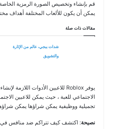
قم بإنشاء وتخصيص الصورة الرمزية الخاصة بك 
يمكن أن يكون للألعاب المختلفة أهداف مختلف
مقالات ذات صلة
شدات ببجي، عالم من الإثارة
والتشويق
يوفر Roblox للاعبين الأدوات الل
الاجتماعي للعبة ، حيث يمكن للاعبين الاجتم
تجميلية ووظيفية يمكن شراؤها يمكن شراؤها باستخدام Robux ، عملة ox
نصيحة
: اكتشف كيف تتراكم ضد منافس في Minecraft مقابل Roblox.