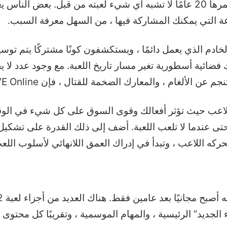
EVE Online هي لعبة MMORPG فضائية عمرها 20 عامًا لا تشبه أي شيء لعبته من 
وعة التي يمكنك المشاركة فيها ، من السهل معرفة السبب.
لى نفس الخادم الذي يعمل دائمًا ، ويستكشفون كونًا مشتركًا يتم ت
ضائية أسطورية تغير مسار تاريخ اللعبة. مع وجود عدد لا ي
ام ، والمعارك الضخمة للقتال ، فإن EVE Online ليست مترهلة.
قيقي يحركه اللاعب حيث تؤثر أفعالك وقوى السوق على كل شيء في 
تى عندما لا تلعب اللعبة. أضف إلى ذلك القدرة على تشكيل
لاعب ، وتبدأ في إدراك العمق اللانهائي لأسلوب اللعب في لعبة
 الجديد” الرئيسية ، والمهام الموسمية ، وتقريبًا كل محتوى 