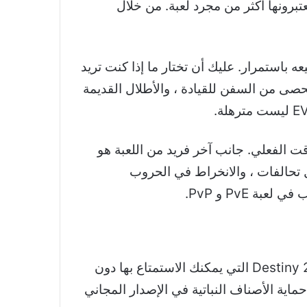
قبل. بعض الناس يعتبرونها أكثر من مجرد لعبة. من خلال
وسيعه باستمرار. عليك أن تختار ما إذا كنت تريد
حصى من السفن للقيادة ، والأطلال القديمة
الوقت الفعلي. جانب آخر فريد من اللعبة هو
 تحالفات ، والانخراط في الحروب
 PvE و PvP.
كان Destiny 2 موجودًا منذ عام 2017 ولكنه أصبح مجانيًا بعد عامين فقط. هناك العديد من أجزاء لعبة Destiny 2 التي يمكنك الاستمتاع بها دون
حماية الأصناف النباتية في الإصدار المجاني