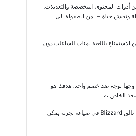
اسعة من أدوات المحتوى المخصصة والتعديلات.
من الطفولة إلى
 الاستمتاع باللعبة لمئات الساعات دون
ية على أساس الدور وجهاً لوجه ضد خصم واحد. هدفك هو
يتطلب Hearthstone تخطيطًا دقيقًا وتكتيكات دقيقة. يمكن أن تكون المعارك شديدة ومستنزفة. يكمن تألق Blizzard في صياغة تجربة يمكن