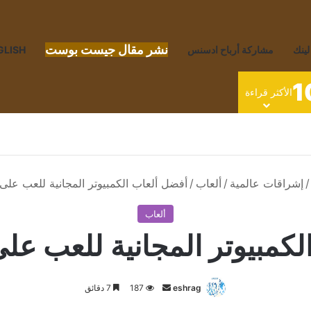
نشر مقال جيست بوست
لينك
مشاركة أرباح ادسنس
GLISH
1
الأكثر قراءة
/
إشراقات عالمية
/
ألعاب
/
أفضل ألعاب الكمبيوتر المجانية للعب على indows
ألعاب
بيوتر المجانية للعب على indows
أرسل
eshrag
187
7 دقائق
بريدا