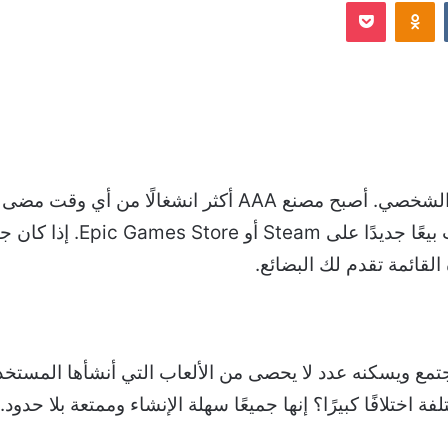
Odnoklassniki
‫Pocket
إلكترونيا
إنه وقت رائع لأن تكون لاعبًا على الكمبيوتر الشخصي. أصبح م
من إنتاج ألقاب بارزة. يبدو 
القائمة تقدم لك البضائع.
لمجتمع ويسكنه عدد لا يحصى من الألعاب التي أنشأها المستخ
 اختلافًا كبيرًا؟ إنها جميعًا سهلة الإنشاء وممتعة بلا حدود.