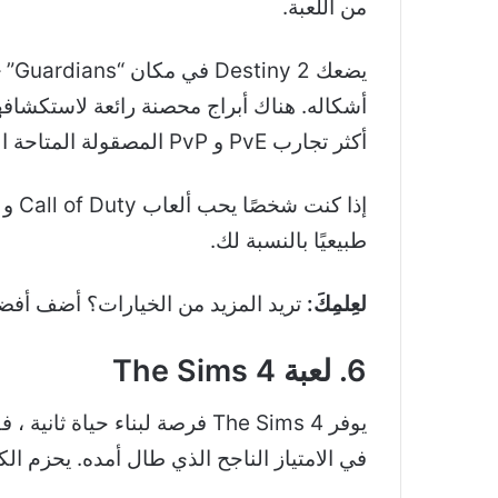
من اللعبة.
يضع
أشكاله. هناك أبراج محصنة رائعة لاستكشافها
أكثر تجارب PvE و PvP المصقولة المتاحة اليوم.
طبيعيًا بالنسبة لك.
لعِلمِكَ:
تريد المزيد من الخيارات؟ أضف أفضل محاكيات droid
6. لعبة The Sims 4
في الامتياز الناجح الذي طال أمده. يحزم ال