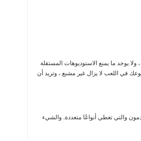
صنع AAA أكثر انشغالًا من أي وقت مضى ، ولا يوجد ما يمنع الاستوديوهات المستقلة
أن كل شهر يجلب بيعًا جديدًا على Steam أو Epic Games Store. إذا كان جوعك في اللعب لا يزال غير مشبع ، وتريد أن
دمون والتي تغطي أنواعًا متعددة. والشيء