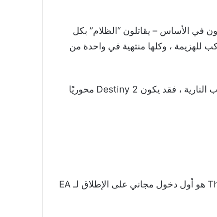
والذين هم خالدون في الأساس – يقاتلون “الظلام” بكل
كب للهزيمة ، وكلها منتهية في واحدة من
إذا كنت شخصًا يحب ألعاب Call of Duty و Battlefield ولكنك ترغب في التغيير في المعتقدات والألعاب النارية ، فقد يكون Destiny 2 محوريًا
يوفر The Sims 4 فرصة لبناء حياة ثانية ، فقط في حالة عدم قطع حياتك الحقيقية بعد الآن. The Sims 4 هو أول دخول مجاني على الإطلاق لـ EA