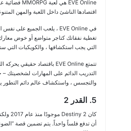
اقتصادها الناشئ داخل اللعبة والمهن المتن
في EVE Online ، يلعب الجميع ع
تغطية نفقاتك كتاجر متواضع أو خوض معارك ف
التي يجب استكشافها ، والكويكبات التي ستنجم عن الألغ
تتمتع EVE Online باقتصاد ح
التدريب الدائم على المهارات لشخصيتك – ح
والتجسس ، واستكشاف عالم دائم التطور يحركه ال
5. القدر 2
أن تدفع فلساً واحداً. يتم تضمين قصة “الضوء