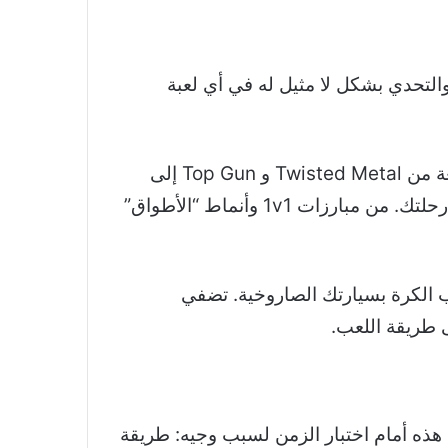
التحدي بشكل لا مثيل له في أي لعبة
بدأت لعبة Rocket League كلعبة مدفوعة الأجر ثم أصبحت مجانية للعبها لاحقًا. عمليات الانتقال الممتعة من Twisted Metal و Top Gun إلى
Game of Thrones و Batman تحافظ دائمًا على اللعبة جديدة مع مستحضرات تجميل وافرة لتخصيص رحلتك. من مبارزات 1v1 وأنماط “الأطواق”
فية تصويب الكرة بسيارتك الصاروخية. تضفي
ى طريقة اللعب.
لا تشطب RuneScape بسبب عقدين من الظهور على شاشات الكمبيوتر. لقد صمدت لعبة MMORPG هذه أمام اختبار الزمن لسبب وجيه: طريقة