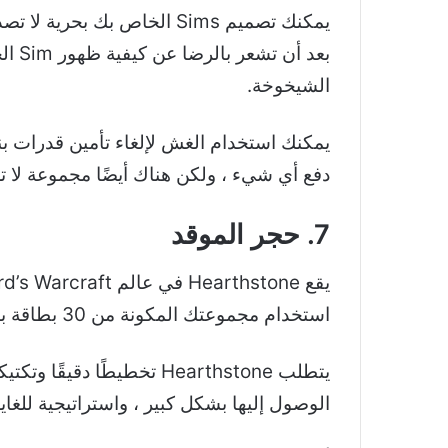
يمكنك تصميم Sims الخاص ب
بعد أن تشعر بالرضا عن كيفية ظهور Sim الخاص بك ، يمكنك استكشاف منطقتك واختيار مهنة وبدء عائلة وتعيش حياة –
الشيخوخة.
يمكنك استخدام الغش لإلغاء تأمين قدرات بن
دفع أي شيء ، ولكن هناك أيضًا مجموعة لا 
7. حجر الموقد
استخدام مجموعتك المكونة من 30 بطاقة بشكل استراتيجي لهزيمة خصمك عن طريق إفراغ شريط الصحة الخاص به.
الوصول إليها بشكل كبير ، واستراتيجية للغ