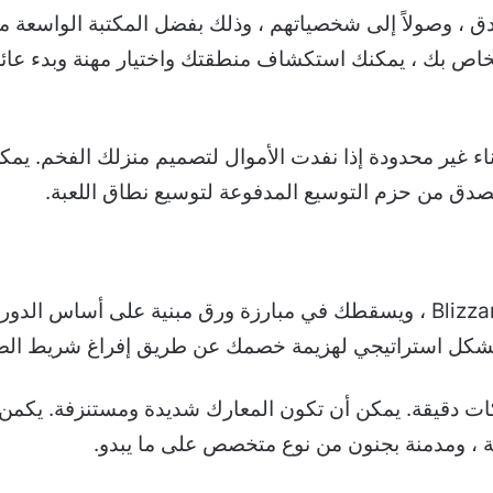
ك بحرية لا تصدق ، وصولاً إلى شخصياتهم ، وذلك بفضل المكتبة الو
اء غير محدودة إذا نفدت الأموال لتصميم منزلك الفخم. يمكن
تصدق من حزم التوسيع المدفوعة لتوسيع نطاق اللعبة.
يقع Hearthstone في عالم Blizzard’s Warcraft ، ويسقطك في مبارزة ورق مبن
اية ، ومدمنة بجنون من نوع متخصص على ما يبدو.