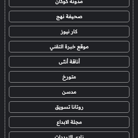
مدونة كوكان
صحيفة نهج
كار نيوز
موقع خبرة التقني
أناقة أنثى
متورخ
مدسن
روتانا تسويق
مجلة الابداع
نادي الترددات