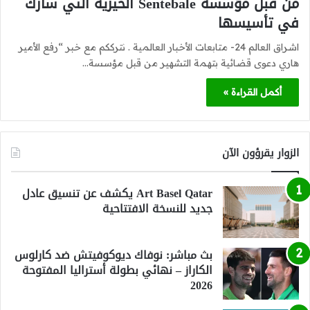
من قبل مؤسسة Sentebale الخيرية التي شارك
في تأسيسها
اشراق العالم 24- متابعات الأخبار العالمية . نترككم مع خبر “رفع الأمير
هاري دعوى قضائية بتهمة التشهير من قبل مؤسسة…
أكمل القراءة »
الزوار يقرؤون الآن
Art Basel Qatar يكشف عن تنسيق عادل
جديد للنسخة الافتتاحية
بث مباشر: نوفاك ديوكوفيتش ضد كارلوس
الكاراز – نهائي بطولة أستراليا المفتوحة
2026