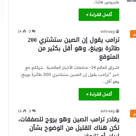
بفيروس هانتا…
أكمل القراءة »
14
0
eshraag
م
ترامب يقول إن الصين ستشتري 200
طائرة بوينغ، وهو أقل بكثير من
المتوقع
اشراق العالم 24- متابعات الأخبار العالمية . نترككم مع
خبر “ترامب يقول إن الصين ستشتري 200 طائرة بوينغ،
وهو أقل…
أكمل القراءة »
16
0
eshraag
م
يغادر ترامب الصين وهو يروج للصفقات،
لكن هناك القليل من الوضوح بشأن