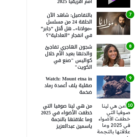
أمم أفريقيا 2025
بالتفاصيل: شاهد الآن
الحلقة 24 من مسلسل
«مولانا».. هل قُتل ”جابر”
في انفجار ”العادلية”؟
شجون الهاجري تفاجئ
والدتها بعيد الأم خلال
كواليس "صنع في
الكويت"
Watch: Mount etna in
صقلية يلف أعمدة رماد
ضخمة
من هي لينا صوفيا التي
خطفت الأضواء في 2025
وما علاقتها بالنجمة
ياسمين عبدالعزيز