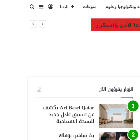
تسجيل الدخول
بحث عن
إضافة عمود جانبي
ة وتكنولوجيا وعلوم
منوعات
تابعنا
الزوار يقرؤون الآن
Art Basel Qatar يكشف
عن تنسيق عادل جديد
للنسخة الافتتاحية
بث مباشر: نوفاك