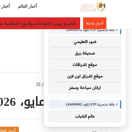
أخبار العالم
أخبار 
×
🚀 توصيات :
بالتفاصيل: كاميرات المراقبة كشفت اللص: فأر ي
أخبار عاجلة
⭐ باقة متميزة VIP (كود: AA35872):
ضوء التعليمي
صحيفة برق
موقع اشراقات
موقع اشراق اون لاين
الرئيسية
/
2026
/
مايو
/
15
اركان سياحة وسفر
اليوم:
15 مايو، 2026
⭐ باقة متميزة VIP (كود: AA86842):
عالم الشباب
أخبار العال