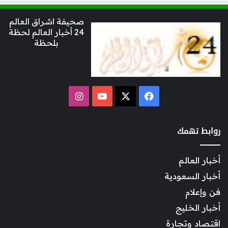
صحيفة اشراق العالم
24 أخبار العالم لحظة
بلحظة
‫X
فيسبوك
‫YouTube
انستقرام
روابط تهمك
أخبار العالم
أخبار السعودية
فن وإعلام
أخبار الخليج
اقتصاد وتجارة