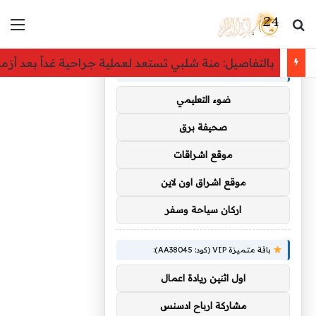
بحث عن
الق
×
توصيات :
بالتفاصيل: منة شلبي تستعد لعملية جراحية غداً بعد أز
باقة متميزة VIP (كود: AA35872):
ضوء التعليمي
صحيفة برق
موقع اشراقات
موقع اشراق اون لاين
اركان سياحة وسفر
باقة متميزة VIP (كود: AA38045):
اول اثنين ريادة اعمال
مشاركة ارباح ادسنس