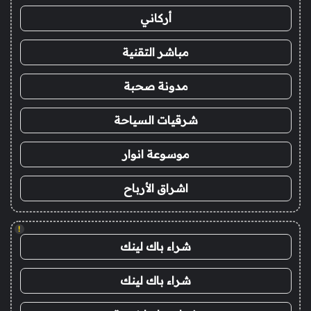
أركاني
مباشر التقنية
مدونة صحبة
شرقيات السياحة
موسوعة انوار
اشراق الأرباح
!
شراء باك لينك
شراء باك لينك