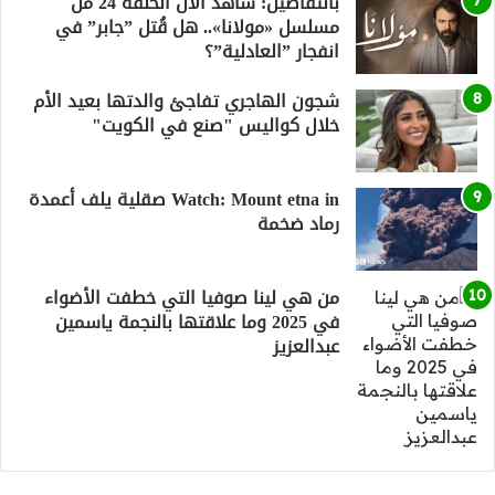
بالتفاصيل: شاهد الآن الحلقة 24 من
مسلسل «مولانا».. هل قُتل ”جابر” في
انفجار ”العادلية”؟
شجون الهاجري تفاجئ والدتها بعيد الأم
خلال كواليس "صنع في الكويت"
Watch: Mount etna in صقلية يلف أعمدة
رماد ضخمة
من هي لينا صوفيا التي خطفت الأضواء
في 2025 وما علاقتها بالنجمة ياسمين
عبدالعزيز