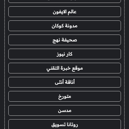
عالم الايفون
مدونة كوكان
صحيفة نهج
كار نيوز
موقع خبرة التقني
أناقة أنثى
متورخ
مدسن
روتانا تسويق