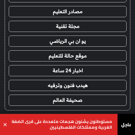
مصادر التعليم
مجلة تقنية
يو ان بي الرياضي
موقع حالة للتعليم
اخبار 24 ساعة
هيدب فنون وترفيه
صحيفة العالم
!
مستوطنون يشنون هجمات متعددة على قرى الضفة
عاجل
×
شدات ببجي اقساط
الغربية وممتلكات الفلسطينيين
يسبوك
‫X
واتساب
تيلقرام