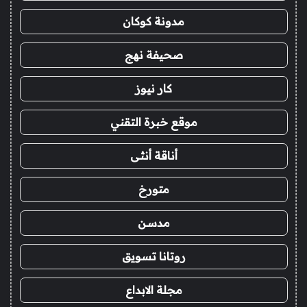
مدونة كوكان
صحيفة نهج
كار نيوز
موقع خبرة التقني
أناقة أنثى
متورخ
مدسن
روتانا تسويق
مجلة الابداع