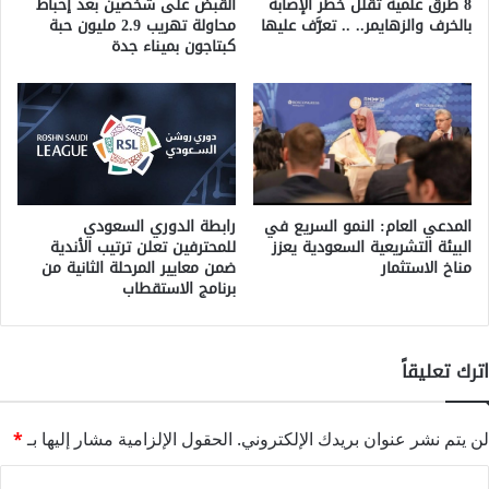
8 طرق علمية تقلل خطر الإصابة
القبض على شخصين بعد إحباط
بالخرف والزهايمر.. .. تعرَّف عليها
محاولة تهريب 2.9 مليون حبة
كبتاجون بميناء جدة
المدعي العام: النمو السريع في
رابطة الدوري السعودي
البيئة التشريعية السعودية يعزز
للمحترفين تعلن ترتيب الأندية
مناخ الاستثمار
ضمن معايير المرحلة الثانية من
برنامج الاستقطاب
اترك تعليقاً
لن يتم نشر عنوان بريدك الإلكتروني.
الحقول الإلزامية مشار إليها بـ
*
ا