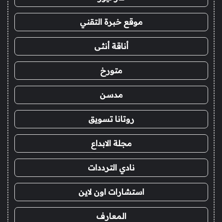
موقع خبرة التقني
أناقة أنثى
متورخ
مدسن
روتانا تسويق
مجلة الابداع
نادي الترددات
استشارات اون لاين
المعارف