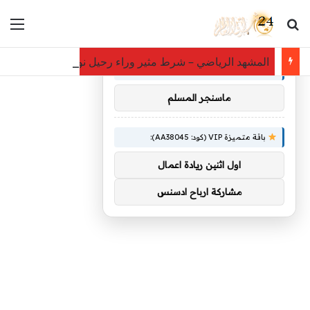
بحث عن
الق
×
توصيات :
المشهد الرياضي – شرط مثير وراء رحيل نواف العقيدي عن ا
باقة متميزة VIP (كود: AA26790):
ماسنجر المسلم
باقة متميزة VIP (كود: AA38045):
اول اثنين ريادة اعمال
مشاركة ارباح ادسنس