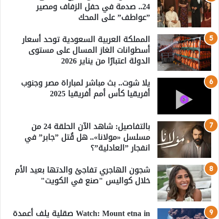
24.. صدمة في حفل الزفاف ومصير
”عواطف” على المحك
المملكة العربية السعودية توحد أسعار
أسطوانات الغاز المسال على مستوى
الدولة اعتبارًا من يناير 2026
يلا شوت.. بث مباشر لمباراة مصر وجنوب
أفريقيا كأس أمم أفريقيا 2025
بالتفاصيل: شاهد الآن الحلقة 24 من
مسلسل «مولانا».. هل قُتل ”جابر” في
انفجار ”العادلية”؟
شجون الهاجري تفاجئ والدتها بعيد الأم
خلال كواليس "صنع في الكويت"
Watch: Mount etna in صقلية يلف أعمدة