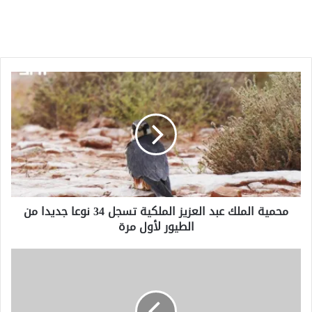
محمية
الملك
عبد
العزيز
الملكية
تسجل
34
نوعا
جديدا
محمية الملك عبد العزيز الملكية تسجل 34 نوعا جديدا من
من
الطيور لأول مرة
الطيور
لأول
مرة
يشكك
سكان
جنوب
لبنان