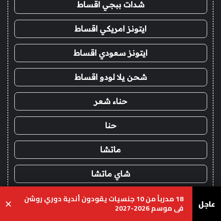
شدات ببجي اقساط
ايتونز امريكي اقساط
ايتونز سعودي اقساط
شحن يلا لودو اقساط
حناء شعر
حنا
ماتشا
شاي ماتشا
18 مدرباً من 10 جنسيات يقودون أندية دوري روشن
شدات ببجي تمارا
عاجل
×
في موسم 2026-2027
يسبوك
‫X
واتساب
تيلقرام