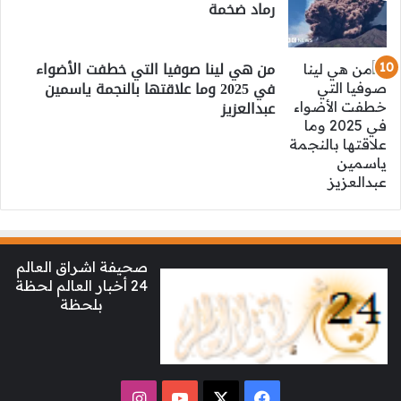
رماد ضخمة
من هي لينا صوفيا التي خطفت الأضواء
في 2025 وما علاقتها بالنجمة ياسمين
عبدالعزيز
صحيفة اشراق العالم
24 أخبار العالم لحظة
بلحظة
‫X
فيسبوك
‫YouTube
انستقرام