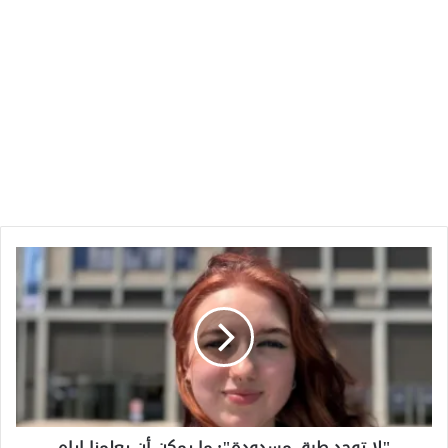
"لا
توجد
طرق
مسدودة":
ما
يمكن
أن
يعلمنا
إياه
"لا توجد طرق مسدودة": ما يمكن أن يعلمنا إياه
الهولنديون