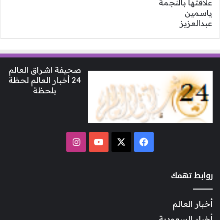
صحيفة اشراق العالم
24 أخبار العالم لحظة
بلحظة
‫X
فيسبوك
‫YouTube
انستقرام
روابط تهمك
أخبار العالم
أخبار السعودية