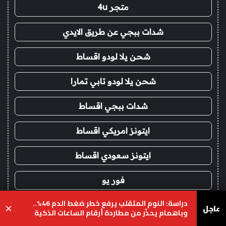
متجر 4u
شدات ببجي عن طريق الايدي
شحن يلا لودو اقساط
شحن يلا لودو تابي تمارا
شدات ببجي اقساط
ايتونز امريكي اقساط
ايتونز سعودي اقساط
فور يو
دراسة: النوم المتقلب يرفع خطر ضغط الدم 46%..
شحن شدات ببجي
عاجل
×
وباهمام يحذّر من مطاردة أرقام الساعات الذكية
يسبوك
‫X
واتساب
تيلقرام