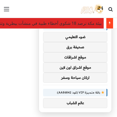
بحث عن
الق
×
توصيات :
بيئة مكة ترصد 18 شكوى أخطاء طبية في منشآت بيطرية وتتوعد بلا تهاون
باقة متميزة VIP (كود: AA35872):
ضوء التعليمي
صحيفة برق
موقع اشراقات
موقع اشراق اون لاين
اركان سياحة وسفر
باقة متميزة VIP (كود: AA86842):
عالم الشباب