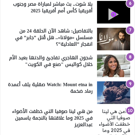
يلا شوت.. بث مباشر لمباراة مصر وجنوب
أفريقيا كأس أمم أفريقيا 2025
بالتفاصيل: شاهد الآن الحلقة 24 من
مسلسل «مولانا».. هل قُتل ”جابر” في
انفجار ”العادلية”؟
شجون الهاجري تفاجئ والدتها بعيد الأم
خلال كواليس "صنع في الكويت"
Watch: Mount etna in صقلية يلف أعمدة
رماد ضخمة
من هي لينا صوفيا التي خطفت الأضواء
في 2025 وما علاقتها بالنجمة ياسمين
عبدالعزيز