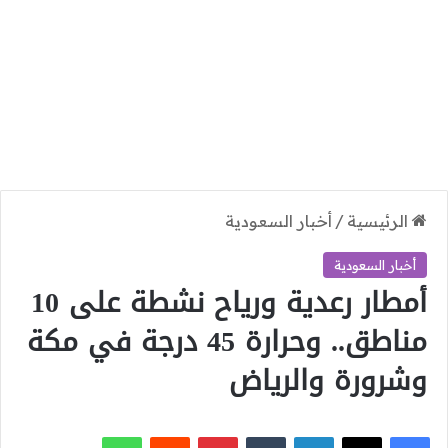
الرئيسية
/
أخبار السعودية
أخبار السعودية
أمطار رعدية ورياح نشطة على 10
مناطق.. وحرارة 45 درجة في مكة
وشرورة والرياض
‫X
فيسبوك
لينكدإن
بينتيريست
واتساب