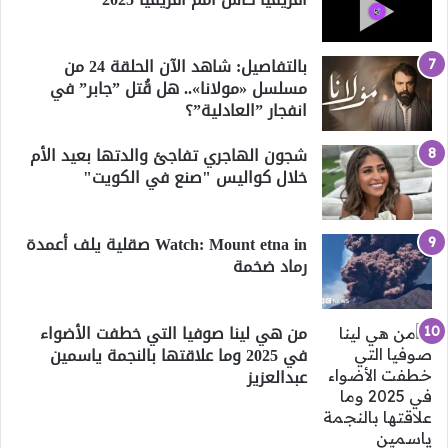
بالتفاصيل: شاهد الآن الحلقة 24 من
مسلسل «مولانا».. هل قُتل ”جابر” في
انفجار ”العادلية”؟
شجون الهاجري تفاجئ والدتها بعيد الأم
خلال كواليس "صنع في الكويت"
Watch: Mount etna in صقلية يلف أعمدة
رماد ضخمة
من هي لينا صوفيا التي خطفت الأضواء
في 2025 وما علاقتها بالنجمة ياسمين
عبدالعزيز