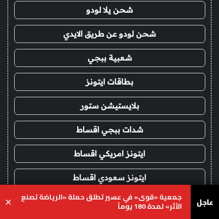
شحن يلا لودو
شحن لودو عن طريق الايدي
شعبية ببجي
بطاقات ايتونز
بلايستيشن ستور
شدات ببجي اقساط
ايتونز امريكي اقساط
ايتونز سعودي اقساط
جمعية «قوى» في عسير تطلق حملة «الرياضة تصنع
عاجل
×
شحن يلا لودو اقساط
الأثر» لمدة 180 يوماً
يسبوك
‫X
واتساب
تيلقرام