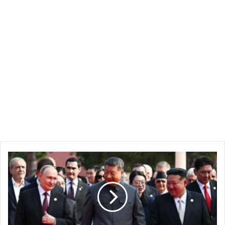
الصداقة
أم
النفوذ:
لماذا
يذهب
شي
جين