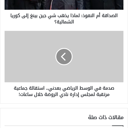
بينغ
إلى
الصداقة أم النفوذ: لماذا يذهب شي جين بينغ إلى كوريا
كوريا
الشمالية؟
الشمالية؟
صدمة
في
الوسط
الرياضي
بعدني..
استقالة
جماعية
مرتقبة
لمجلس
صدمة في الوسط الرياضي بعدني.. استقالة جماعية
إدارة
مرتقبة لمجلس إدارة نادي الروضة خلال ساعات!
نادي
الروضة
خلال
ساعات!
مقالات ذات صلة