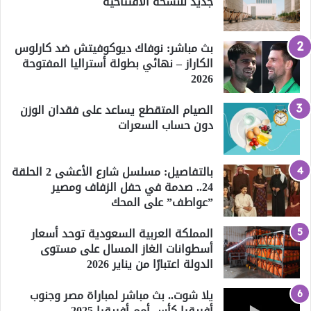
جديد للنسخة الافتتاحية
بث مباشر: نوفاك ديوكوفيتش ضد كارلوس
الكاراز – نهائي بطولة أستراليا المفتوحة
2026
الصيام المتقطع يساعد على فقدان الوزن
دون حساب السعرات
بالتفاصيل: مسلسل شارع الأعشى 2 الحلقة
24.. صدمة في حفل الزفاف ومصير
”عواطف” على المحك
المملكة العربية السعودية توحد أسعار
أسطوانات الغاز المسال على مستوى
الدولة اعتبارًا من يناير 2026
يلا شوت.. بث مباشر لمباراة مصر وجنوب
أفريقيا كأس أمم أفريقيا 2025