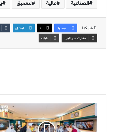
الصناعية
عالية
لتعميق
ي
شاركها
فيسبوك
‫X
لينكدإن
مشاركة عبر البريد
طباعة
هيئة
الأدب
والنشر
والترجمة
تختتم