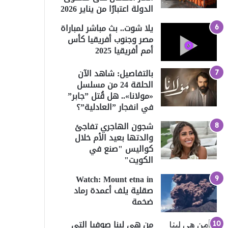
الدولة اعتبارًا من يناير 2026
يلا شوت.. بث مباشر لمباراة
مصر وجنوب أفريقيا كأس
أمم أفريقيا 2025
بالتفاصيل: شاهد الآن
الحلقة 24 من مسلسل
«مولانا».. هل قُتل ”جابر”
في انفجار ”العادلية”؟
شجون الهاجري تفاجئ
والدتها بعيد الأم خلال
كواليس "صنع في
الكويت"
Watch: Mount etna in
صقلية يلف أعمدة رماد
ضخمة
من هي لينا صوفيا التي