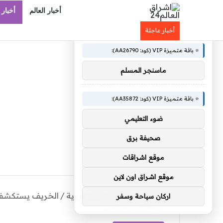
أخبار العالم
أخبار 
×
🚀 توصيات :
أخبار عاجلة
⭐ باقة متميزة VIP (كود: AA26790):
ماسنجر المسلم
⭐ باقة متميزة VIP (كود: AA35872):
ضوء التعليمي
صحيفة برق
موقع اشراقات
موقع اشراق اون لاين
الرئيسية
/
أخبار السعودية
/
الخريف يستكشف ال
اركان سياحة وسفر
السعودي الروسي