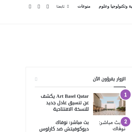
تسجيل الدخول
بحث عن
إضافة عمود جانبي
ية وتكنولوجيا وعلوم
منوعات
تابعنا
الزوار يقرؤون الآن
Art Basel Qatar يكشف
عن تنسيق عادل جديد
للنسخة الافتتاحية
بث مباشر: نوفاك
ديوكوفيتش ضد كارلوس