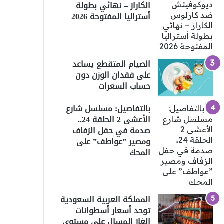
الكاراز – نهائي بطولة
أستراليا المفتوحة 2026
الصيام المتقطع يساعد
على فقدان الوزن دون
حساب السعرات
بالتفاصيل: مسلسل شارع
الأعشى 2 الحلقة 24..
صدمة في حفل الزفاف
ومصير ”عواطف” على
المحك
المملكة العربية السعودية
توحد أسعار أسطوانات
الغاز المسال على مستوى