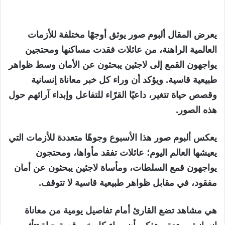
يعرض المقال ألبوم صور يوثق أوجهًا مختلفة للأزمات
العالمية الراهنة، من عائلات فقدت مساكنها ومحتجين
يواجهون القمع إلى لاجئين يبحثون عن الأمان وسط ظواهر
طبيعية قاسية. ويؤكد أن وراء كل خبر معاناة إنسانية
وقصص حياة تتغير، داعيًا القرّاء للتفاعل وإبداء آرائهم حول
هذه الصور.
يعكس
ألبوم صور هذا الأسبوع
وجوهًا متعددة للأزمات التي
يعيشها العالم اليوم؛ عائلات تفقد مأواها، ومحتجون
يواجهون قمع السلطات، ومأساة لاجئين يبحثون عن أمان
مفقود، في مقابل ظواهر طبيعية قاسية لا تتوقف.
هي مشاهد تضع القارئ أمام تفاصيل يومية من معاناة
إنسانية ممتدة، وتذكر بأن وراء كل خبر قصة حياة تتأثر