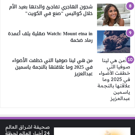
شجون الهاجري تفاجئ والدتها بعيد الأم
خلال كواليس "صنع في الكويت"
Watch: Mount etna in صقلية يلف أعمدة
رماد ضخمة
من هي لينا صوفيا التي خطفت الأضواء
في 2025 وما علاقتها بالنجمة ياسمين
عبدالعزيز
صحيفة اشراق العالم
24 أخبار العالم لحظة