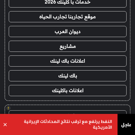
خدمات با كلينك 2026
موقع تجاربنا تجارب الحياه
ديوان العرب
مشاريع
اعلانات باك لينك
باك لينك
اعلانات باكلينك
!
يلا شوت
النفط يرتفع مع ترقب نتائج المحادثات الإيرانية
عاجل
×
الأمريكية
yalla shoot
يسبوك
‫X
واتساب
تيلقرام