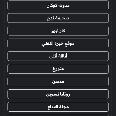
مدونة كوكان
صحيفة نهج
كار نيوز
موقع خبرة التقني
أناقة أنثى
متورخ
مدسن
روتانا تسويق
مجلة الابداع