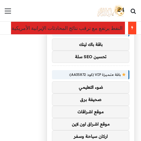
بحث عن
الق
×
توصيات :
مجلس الشؤون الاقتصادية يستعرض أداء الميزانية ويُحاط بتصدر
باقة متميزة VIP (كود: AA11138):
باقة باك لينك
تحسين SEO سلة
باقة متميزة VIP (كود: AA35872):
ضوء التعليمي
صحيفة برق
موقع اشراقات
موقع اشراق اون لاين
اركان سياحة وسفر