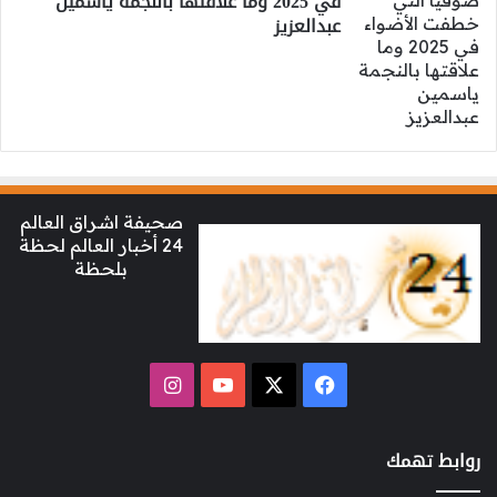
في 2025 وما علاقتها بالنجمة ياسمين
عبدالعزيز
صحيفة اشراق العالم
24 أخبار العالم لحظة
بلحظة
‫X
فيسبوك
‫YouTube
انستقرام
روابط تهمك