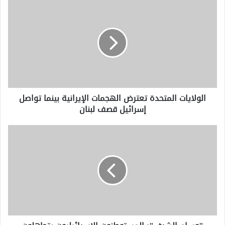
الولايات
المتحدة
تعترض
الهجمات
الإيرانية
بينما
تواصل
إسرائيل
قصف
الولايات المتحدة تعترض الهجمات الإيرانية بينما تواصل
لبنان
إسرائيل قصف لبنان
"وسام
الشرف":
المستوطنون
الإسرائيليون
يتجاهلون
الإدانة
العالمية