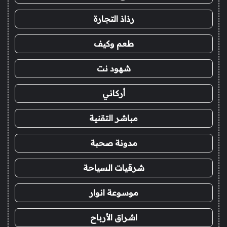
رذاذ التجارة
طعم وكيف
شهود نت
أركاني
مباشر التقنية
مدونة صحبة
شرقيات السياحة
موسوعة انوار
اشراق الأرباح