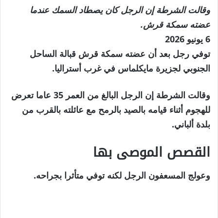
وقالت الشرطة إن الرجل كان يصطاد السمك عندما
عضته سمكة قرش.
تم
6 يونيو 2026
النشر
توفي رجل بعد أن عضته سمكة قرش قبالة الساحل
بتاريخ
الجنوبي لجزيرة مايكلماس في غرب أستراليا.
6
وقالت الشرطة إن الرجل البالغ من العمر 35 عاما تعرض
يونيو
للهجوم أثناء قيامه بالصيد بالرمح مع عائلته بالقرب من
2026
بلدة ألباني.
القصص الموصى بها
نهاية
قائمة
وعولج المسعفون الرجل لكنه توفي متأثرا بجراحه.
من
القائمة
3