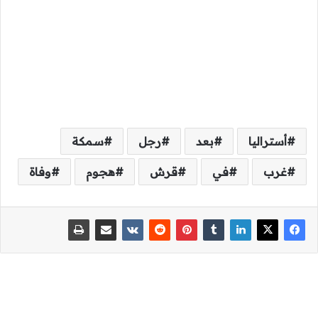
أستراليا
بعد
رجل
سمكة
غرب
في
قرش
هجوم
وفاة