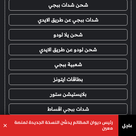
شحن شدات ببجي
شدات ببجي عن طريق الايدي
شحن يلا لودو
شحن لودو عن طريق الايدي
شعبية ببجي
بطاقات ايتونز
بلايستيشن ستور
شدات ببجي اقساط
رئيس ديوان المظالم يدشّن النسخة الجديدة لمنصة
ايتونز امريكي اقساط
عاجل
×
معين
يسبوك
‫X
واتساب
تيلقرام