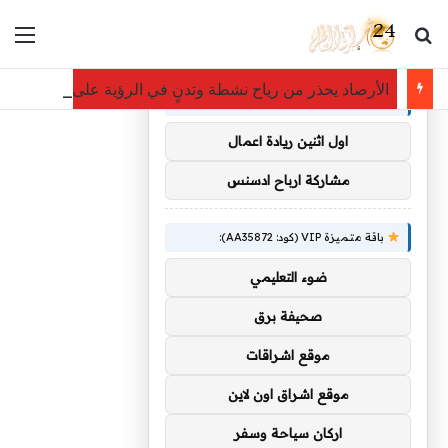
بحث عن
الق
×
توصيات :
الأرصاد يحذر من رياح نشطة وتدنٍ في الرؤية على 4 محافظات بمنطقة مكة المكرمة
باقة متميزة VIP (كود: AA38045):
اول اثنين ريادة اعمال
مشاركة ارباح ادسنس
باقة متميزة VIP (كود: AA35872):
ضوء التعليمي
صحيفة برق
موقع اشراقات
موقع اشراق اون لاين
اركان سياحة وسفر