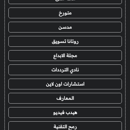
متورخ
مدسن
روتانا تسويق
مجلة الابداع
نادي الترددات
استشارات اون لاين
المعارف
هيدب فيديو
رمح التقنية