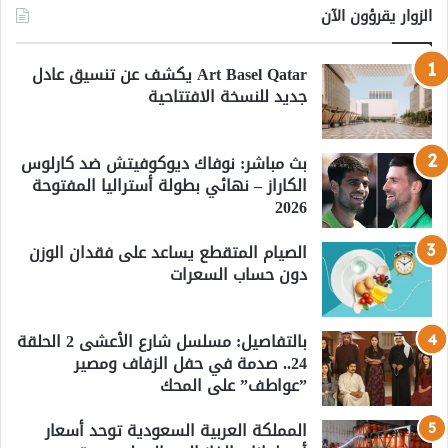
الزوار يقرؤون الآن
Art Basel Qatar يكشف عن تنسيق عادل
جديد للنسخة الافتتاحية
بث مباشر: نوفاك ديوكوفيتش ضد كارلوس
الكاراز – نهائي بطولة أستراليا المفتوحة
2026
الصيام المتقطع يساعد على فقدان الوزن
دون حساب السعرات
بالتفاصيل: مسلسل شارع الأعشى 2 الحلقة
24.. صدمة في حفل الزفاف ومصير
”عواطف” على المحك
المملكة العربية السعودية توحد أسعار