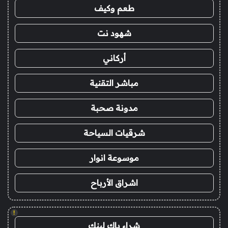
طعم وكيف
شهود نت
أركاني
مباشر التقنية
مدونة صحبة
شرقيات السياحة
موسوعة انوار
اشراق الأرباح
!
شراء باك لينك