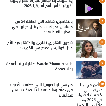
يلا شوت.. بث مباشر لمباراة مصر وجنوب
أفريقيا كأس أمم أفريقيا 2025
بالتفاصيل: شاهد الآن الحلقة 24 من
مسلسل «مولانا».. هل قُتل ”جابر” في
انفجار ”العادلية”؟
شجون الهاجري تفاجئ والدتها بعيد الأم
خلال كواليس "صنع في الكويت"
Watch: Mount etna in صقلية يلف أعمدة
رماد ضخمة
من هي لينا صوفيا التي خطفت الأضواء
في 2025 وما علاقتها بالنجمة ياسمين
عبدالعزيز