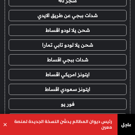
متجر 4u
شدات ببجي عن طريق الايدي
شحن يلا لودو اقساط
شحن يلا لودو تابي تمارا
شدات ببجي اقساط
ايتونز امريكي اقساط
ايتونز سعودي اقساط
فور يو
شحن شدات ببجي
رئيس ديوان المظالم يدشّن النسخة الجديدة لمنصة
عاجل
×
معين
شدات ببجي عن طريق الايدي
يسبوك
‫X
واتساب
تيلقرام