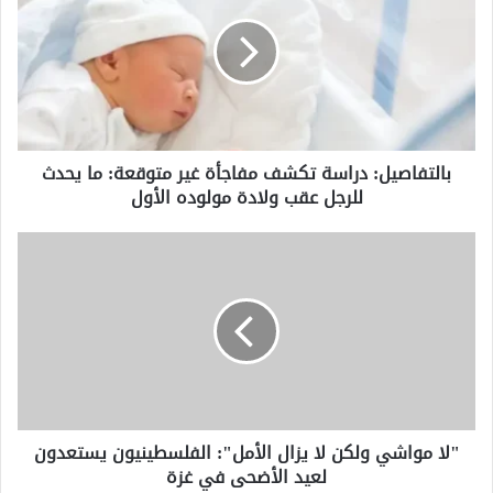
تكشف
مفاجأة
غير
متوقعة:
ما
يحدث
للرجل
بالتفاصيل: دراسة تكشف مفاجأة غير متوقعة: ما يحدث
عقب
للرجل عقب ولادة مولوده الأول
ولادة
مولوده
الأول
"لا
مواشي
ولكن
لا
يزال
الأمل":
الفلسطينيون
يستعدون
لعيد
"لا مواشي ولكن لا يزال الأمل": الفلسطينيون يستعدون
الأضحى
لعيد الأضحى في غزة
في