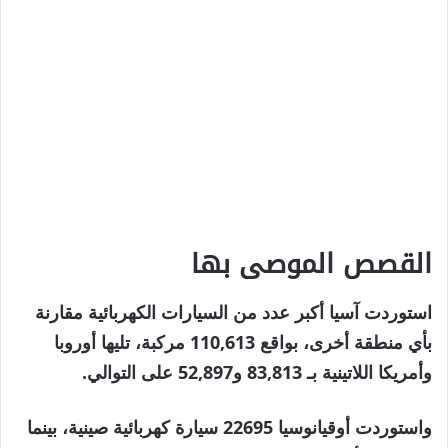
القصص الموصى بها
نهاية
قائمة
استوردت آسيا أكبر عدد من السيارات الكهربائية مقارنة
من
القائمة
بأي منطقة أخرى، بواقع 110,613 مركبة، تليها أوروبا
4
وأمريكا اللاتينية بـ 83,813 و52,897 على التوالي.
عناصر
واستوردت أوقيانوسيا 22695 سيارة كهربائية صينية، بينما