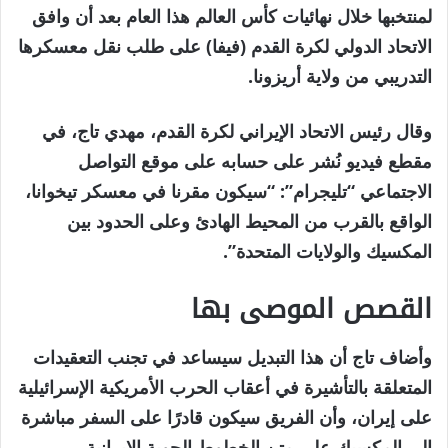
مايو
لمنتخبها خلال نهائيات كأس العالم هذا العام بعد أن وافق
2026
الاتحاد الدولي لكرة القدم (فيفا) على طلب نقل معسكرها
التدريبي من ولاية أريزونا.
وقال رئيس الاتحاد الإيراني لكرة القدم، مهدي تاج، في
مقطع فيديو نُشر على حسابه على موقع التواصل
الاجتماعي “تليجرام”: “سيكون مقرنا في معسكر تيخوانا،
الواقع بالقرب من المحيط الهادئ وعلى الحدود بين
المكسيك والولايات المتحدة”.
القصص الموصى بها
نهاية
قائمة
وأضاف تاج أن هذا التبديل سيساعد في تجنب التعقيدات
من
القائمة
المتعلقة بالتأشيرة في أعقاب الحرب الأمريكية الإسرائيلية
4
على إيران، وأن الفريق سيكون قادرًا على السفر مباشرة
عناصر
إلى المكسيك على متن الخطوط الجوية الإيرانية.