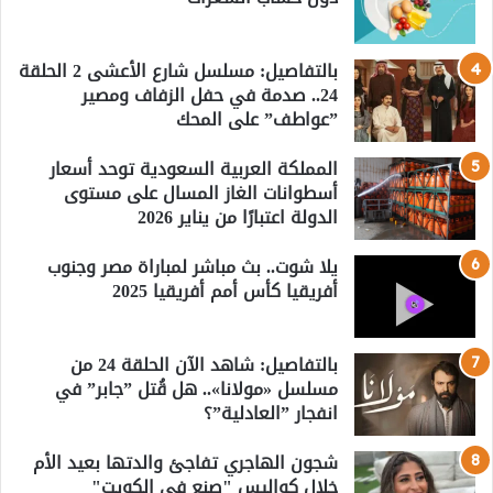
بالتفاصيل: مسلسل شارع الأعشى 2 الحلقة
24.. صدمة في حفل الزفاف ومصير
”عواطف” على المحك
المملكة العربية السعودية توحد أسعار
أسطوانات الغاز المسال على مستوى
الدولة اعتبارًا من يناير 2026
يلا شوت.. بث مباشر لمباراة مصر وجنوب
أفريقيا كأس أمم أفريقيا 2025
بالتفاصيل: شاهد الآن الحلقة 24 من
مسلسل «مولانا».. هل قُتل ”جابر” في
انفجار ”العادلية”؟
شجون الهاجري تفاجئ والدتها بعيد الأم
خلال كواليس "صنع في الكويت"