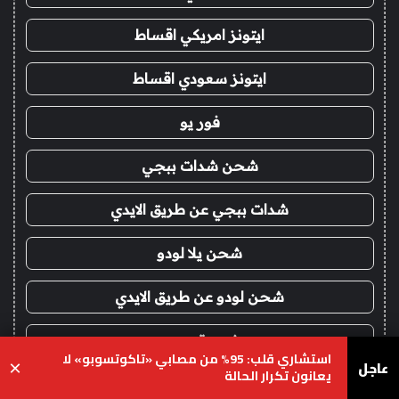
ايتونز امريكي اقساط
ايتونز سعودي اقساط
فور يو
شحن شدات ببجي
شدات ببجي عن طريق الايدي
شحن يلا لودو
شحن لودو عن طريق الايدي
شعبية ببجي
استشاري قلب: 95% من مصابي «تاكوتسوبو» لا
عاجل
×
يعانون تكرار الحالة
بطاقات ايتونز
يسبوك
‫X
واتساب
تيلقرام