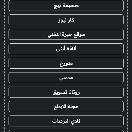
صحيفة نهج
كار نيوز
موقع خبرة التقني
أناقة أنثى
متورخ
مدسن
روتانا تسويق
مجلة الابداع
نادي الترددات