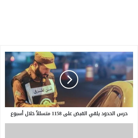
حرس
الحدود
يلقي
القبض
على
1158
متسللاً
خلال
أسبوع
حرس الحدود يلقي القبض على 1158 متسللاً خلال أسبوع
هل
تحل