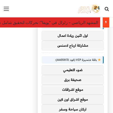
بحث عن
الق
×
توصيات :
المشهد الرياضي – زلزال في “يويفا”: تحركات لتحقيق شامل ض
باقة متميزة VIP (كود: AA38045):
اول اثنين ريادة اعمال
مشاركة ارباح ادسنس
باقة متميزة VIP (كود: AA35872):
ضوء التعليمي
صحيفة برق
موقع اشراقات
موقع اشراق اون لاين
اركان سياحة وسفر