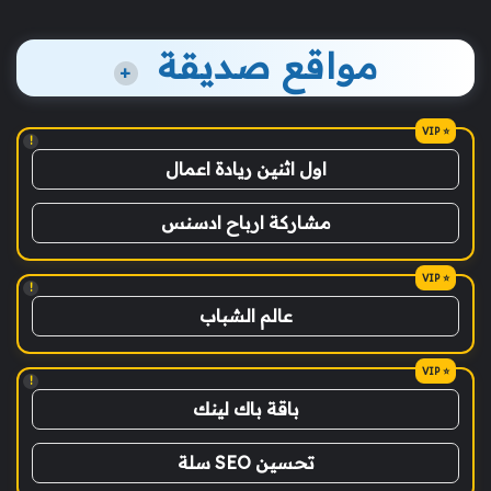
مواقع صديقة
+
!
اول اثنين ريادة اعمال
مشاركة ارباح ادسنس
!
عالم الشباب
!
باقة باك لينك
تحسين SEO سلة