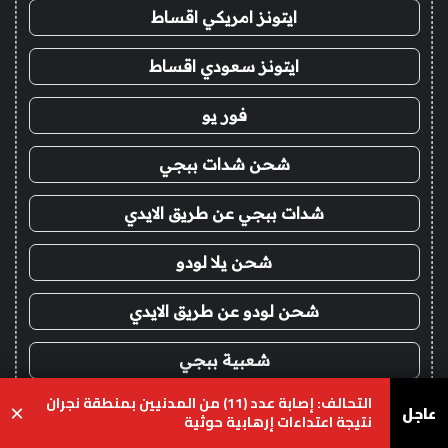
ايتونز امريكي اقساط
ايتونز سعودي اقساط
فور يو
شحن شدات ببجي
شدات ببجي عن طريق الايدي
شحن يلا لودو
شحن لودو عن طريق الايدي
شعبية ببجي
التحالف: إصابة عدد (11) من المدنيين بمنطقة نجران
عاجل
بطاقات ايتونز
×
نتيجة اعتداءات إرهابية حوثية
يسبوك
‫X
واتساب
تيلقرام