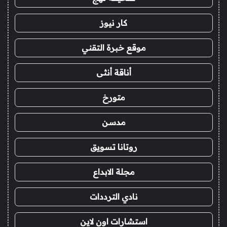
كار نيوز
موقع خبرة التقني
أناقة أنثى
متورخ
مدسن
روتانا تسويق
مجلة الابداع
نادي الترددات
استشارات اون لاين