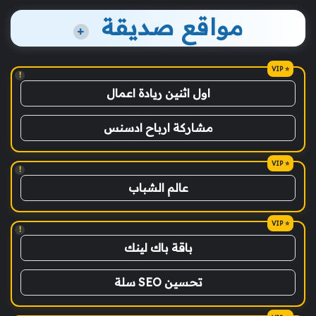
مواقع صديقة
+
!
اول اثنين ريادة اعمال
مشاركة ارباح ادسنس
!
عالم الشباب
!
باقة باك لينك
تحسين SEO سلة