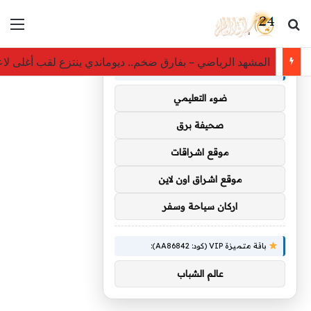
بحث عن
الق
×
توصيات :
المشهد الرياضي – بفارق ضخم.. ديوماندي ينتزع لقب أغلى لاعب
باقة متميزة VIP (كود: AA35872):
ضوء التعليمي
صحيفة برق
موقع اشراقات
موقع اشراق اون لاين
اركان سياحة وسفر
باقة متميزة VIP (كود: AA86842):
عالم الشباب