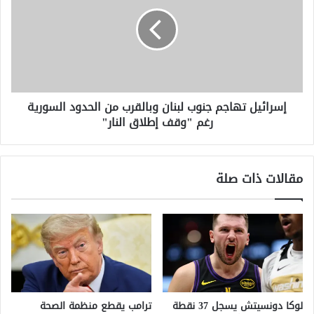
أميركي
جنوب
إلى
لبنان
مسافر
وبالقرب
آسيوي
من
الحدود
السورية
رغم
إسرائيل تهاجم جنوب لبنان وبالقرب من الحدود السورية
"وقف
رغم "وقف إطلاق النار"
إطلاق
النار"
مقالات ذات صلة
لوكا دونسيتش يسجل 37 نقطة
ترامب يقطع منظمة الصحة