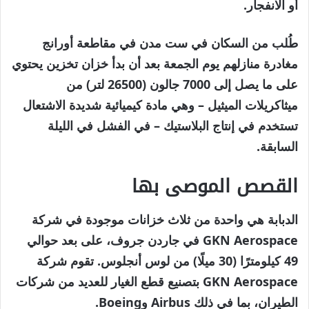
2026
أو الانفجار.
طُلب من السكان في ست مدن في مقاطعة أورانج
مغادرة منازلهم يوم الجمعة بعد أن بدأ خزان تخزين يحتوي
على ما يصل إلى 7000 جالون (26500 لتر) من
ميثاكريلات الميثيل – وهي مادة كيميائية شديدة الاشتعال
تستخدم في إنتاج البلاستيك – في الفشل في الليلة
السابقة.
القصص الموصى بها
نهاية
قائمة
الدبابة هي واحدة من ثلاث خزانات موجودة في شركة
من
القائمة
GKN Aerospace في جاردن جروف، على بعد حوالي
3
49 كيلومترًا (30 ميلًا) من لوس أنجلوس. تقوم شركة
عناصر
GKN Aerospace بتصنيع قطع الغيار للعديد من شركات
الطيران، بما في ذلك Airbus وBoeing.