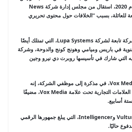
التنفيذي لشركة 21st Century Fox. وفي عام 2020، استقال من مجلس إدارة شركة News
التابعة للعائلة، بسبب “الخلافات حول محتوى تحريري
ستعمل أصول البث والنشر الخاصة بـ Vox كشركة تابعة لشركة Lupa Systems، التي تمتلك أيضًا
فعاليات سنوية في باريس وميامي وهونج كونج والدوحة، وشركة
الإعلام والترفيه التي شارك في تأسيسها روبرت دي نيرو وجين
وقال جيم بانكوف، الرئيس التنفيذي لشركة Vox Media، في مذكرة إلى موظفي الشركة، إنه
سينضم إلى Lupa Systems وسيواصل قيادة العلامات التجارية تحت علامة Vox Media، مضيفًا
تة أسابيع.
تشمل منشورات مجلة نيويورك The Cut وVulture وIntelligencer، التي يبلغ جمهورها الرقمي