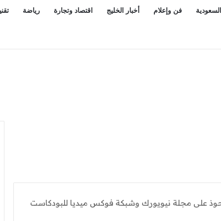
السعودية
فن وإعلام
أخبار الخليج
اقتصاد وتجارة
رياضة
تقني
بهات».. الجيش اليمني يرد بعمل عسكري واسع ضد مليشيا الحوثي
 على مجلة نيويورك وشبكة فوكس ميديا ​​للبودكاست