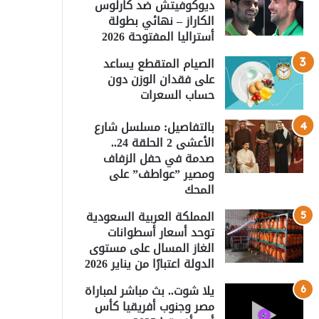
ديوكوفيتش ضد كارلوس
الكاراز – نهائي بطولة
أستراليا المفتوحة 2026
الصيام المتقطع يساعد
على فقدان الوزن دون
حساب السعرات
بالتفاصيل: مسلسل شارع
الأعشى 2 الحلقة 24..
صدمة في حفل الزفاف
ومصير ”عواطف” على
المحك
المملكة العربية السعودية
توحد أسعار أسطوانات
الغاز المسال على مستوى
الدولة اعتبارًا من يناير 2026
يلا شوت.. بث مباشر لمباراة
مصر وجنوب أفريقيا كأس