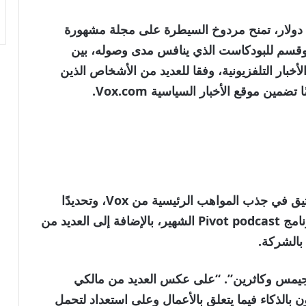
ي تقدر قيمتها بأكثر من 300 مليون دولار، تمنح مردوخ السيطرة على مجلة مشهورة
 وقسم للبودكاست الذي ينافس مدى وصوله، بين
أخبار التلفزيونية، وفقا للعديد من الأشخاص الذين
ين موقع الأخبار السياسية Vox.com.
شارك مردوخ وزوجته كاثرين مردوخ بشكل وثيق في جذب المواهب الرئيسية من Vox، وتحديدًا
Kara Swisher وScott Galloway، نجوم برنامج Pivot podcast الشهير، بالإضافة إلى العديد من
بالشركة.
 جيمس وكاثرين”. “على عكس العديد من مالكي
ون بالذكاء فيما يتعلق بالأعمال وعلى استعداد لتحمل