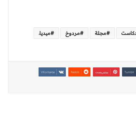
دكاست
مجلة
مردوخ
ميديا.
بينتيريست