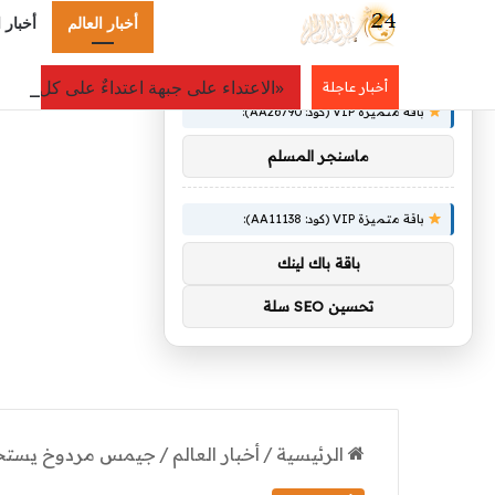
أخبار العالم
أخبار 
×
توصيات :
«الاعتداء على جبهة اعتداءٌ على كل الج
أخبار عاجلة
باقة متميزة VIP (كود: AA26790):
ماسنجر المسلم
باقة متميزة VIP (كود: AA11138):
باقة باك لينك
تحسين SEO سلة
الرئيسية
/
أخبار العالم
/
جيمس مردوخ يستحوذ