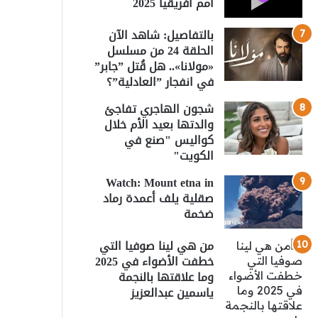
أمم أفريقيا 2025
بالتفاصيل: شاهد الآن
الحلقة 24 من مسلسل
«مولانا».. هل قُتل ”جابر”
في انفجار ”العادلية”؟
شجون الهاجري تفاجئ
والدتها بعيد الأم خلال
كواليس "صنع في
الكويت"
Watch: Mount etna in
صقلية يلف أعمدة رماد
ضخمة
من هي لينا صوفيا التي
خطفت الأضواء في 2025
وما علاقتها بالنجمة
ياسمين عبدالعزيز