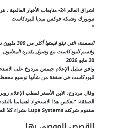
اشراق العالم 24- متابعات الأخبار 
نيويورك وشبكة فوكس ميديا ​​للبودكاست
”
الصفقة، التي 
وقسم للبودكاست مع وصول يقدره المعلنون.
نُشرت
20 مايو 2026
في
وافق سليل الإعلام جيمس مردوخ على الاستحوا
20
للبودكاست في صفقة من شأنها توسيع محفظته ب
مايو
وقال مردوخ، الابن الأصغر لقطب الإعلام روبر
2026
الصفقة: “يعكس هذا الاستحواذ اهتمامنا بالتقدم
ستقوم شركته Lupa Systems بشراء كلا العقارين من Vox Media.
القصص الموصى بها