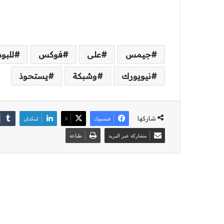
جيمس
على
فوكس
للبو
نيويورك
وشبكة
يستحوذ
شاركها
فيسبوك
‫X
لينكدإن
مشاركة عبر البريد
طباعة