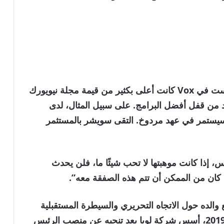
قال اثنان من الأشخاص إن قيمة قسم البودكاست في Vox كانت أعلى بكثير من قيمة مجلة نيويورك
 من قفل أفضل البرامج. على سبيل المثال، لدى
ذي سيستمر في عهد مردوخ. التقى سويشر بالمستثمر
إذا كانت موهبتها لا تحب شيئًا ما، فلن يحدث
كان من الممكن أن تتم هذه الصفقة معه”.
لده حول الاتجاه التحريري والسيطرة المستقبلية
على الإمبراطورية الإعلامية للعائلة. وفي عام 2019، أسس شركة لوبا بعد تنحيه عن منصب الرئيس