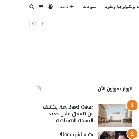
تسجيل الدخول
بحث عن
إضافة عمود جانبي
ة وتكنولوجيا وعلوم
منوعات
تابعنا
الزوار يقرؤون الآن
Art Basel Qatar يكشف
عن تنسيق عادل جديد
للنسخة الافتتاحية
بث مباشر: نوفاك