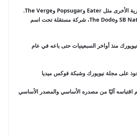
لا يشمل الاستحواذ علامات Vox Media التجارية الأخرى مثل Eater وPopsugar وThe Verge.
ستصبح هذه العلامات التجارية، إلى جانب SB Nation وThe Dodo، شركة مستقلة تحت اسم
ويورك منذ أواخر السبعينيات حتى باعه في عام
 على مجلة نيويورك وشبكة فوكس ميديا ​​
نويه بأن الخبر تم اقتباسه آليًا من مصدره الأساسي والمصدر الأساسي