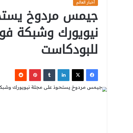
أخبار العالم
جيمس مردوخ يستح
نيويورك وشبكة فوك
للبودكاست
‫X
فيسبوك
لينكدإن
بينتيريست