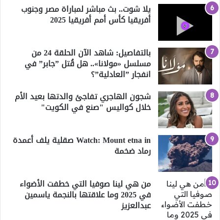
يلا شوت.. بث مباشر لمباراة مصر وجنوب
أفريقيا كأس أمم أفريقيا 2025
بالتفاصيل: شاهد الآن الحلقة 24 من
مسلسل «مولانا».. هل قُتل ”جابر” في
انفجار ”العادلية”؟
شجون الهاجري تفاجئ والدتها بعيد الأم
خلال كواليس "صنع في الكويت"
Watch: Mount etna in صقلية يلف أعمدة
رماد ضخمة
من هي لينا صوفيا التي خطفت الأضواء
في 2025 وما علاقتها بالنجمة ياسمين
عبدالعزيز