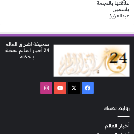
صحيفة اشراق العالم
24 أخبار العالم لحظة
بلحظة
‫X
فيسبوك
‫YouTube
انستقرام
روابط تهمك
أخبار العالم