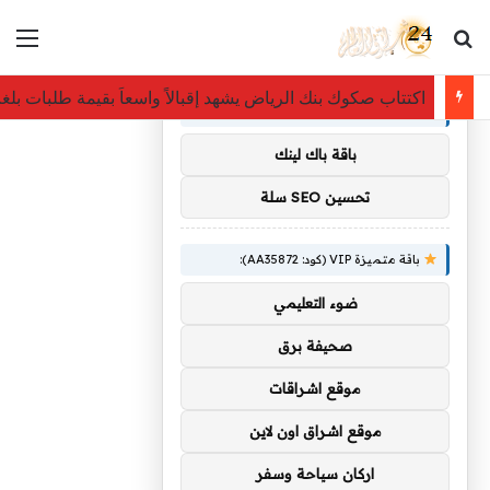
بحث عن
الق
×
توصيات :
اكتتاب صكوك بنك الرياض يشهد إقبالاً واسعاَ بقيمة طلبات بلغت 13.6 مليار والبنك يقرر رفع حجم الإصدار الى 10 مليارات
باقة متميزة VIP (كود: AA11138):
باقة باك لينك
تحسين SEO سلة
باقة متميزة VIP (كود: AA35872):
ضوء التعليمي
صحيفة برق
موقع اشراقات
موقع اشراق اون لاين
اركان سياحة وسفر