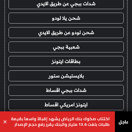
شدات ببجي عن طريق الايدي
شحن يلا لودو
شحن لودو عن طريق الايدي
شعبية ببجي
بطاقات ايتونز
بلايستيشن ستور
شدات ببجي اقساط
ايتونز امريكي اقساط
اكتتاب صكوك بنك الرياض يشهد إقبالاً واسعاَ بقيمة
ايتونز سعودي اقساط
عاجل
×
طلبات بلغت 13.6 مليار والبنك يقرر رفع حجم الإصدار
الى 10 مليارات ريال
يسبوك
‫X
واتساب
تيلقرام