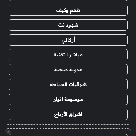
طعم وكيف
شهود نت
أركاني
مباشر التقنية
مدونة صحبة
شرقيات السياحة
موسوعة انوار
اشراق الأرباح
!